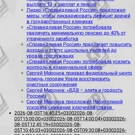
выплате 13-х зарплат и пенсий
Лидер «Справедливой России» предложил
меры, чтобы ликвидировать дефицит врачей
в государственных клиниках
«Справедливая Россия» потребовала
увеличить минимальную пенсию до 40% от
утраченного заработка
«Справедливая Россия» предлагает повысить
доходы и статус школьных учителей до
уровня госслужащих
«Справедливая Россия» потребовала усилить
контроль в коммунальной сфере
Сергей Миронов призвал федеральный центр
помочь городам Урала восстановить
очистные сооружения
Сергей Миронов: «ВДВ – элита и гордость
России!»
Сергей Миронов предложил Набиуллиной
ускорить снижение ключевой ставки
2026-08-05T16:40:25+0300
2026-08-
05T15:00:00+0300
2026-08-05T14:00:04+0300
2026-
08-05T12:45:19+0300
2026-08-
05T10:45:03+0300
2026-08-05T09:30:08+0300
2026-