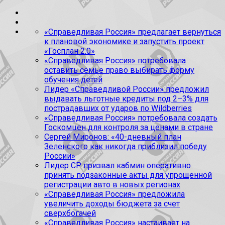
«Справедливая Россия» предлагает вернуться
к плановой экономике и запустить проект
«Госплан 2.0»
«Справедливая Россия» потребовала
оставить семье право выбирать форму
обучения детей
Лидер «Справедливой России» предложил
выдавать льготные кредиты под 2–3% для
пострадавших от ударов по Wildberries
«Справедливая Россия» потребовала создать
Госкомцен для контроля за ценами в стране
Сергей Миронов: «40-дневный план
Зеленского как никогда приблизил победу
России»
Лидер СР призвал кабмин оперативно
принять подзаконные акты для упрощенной
регистрации авто в новых регионах
«Справедливая Россия» предложила
увеличить доходы бюджета за счет
сверхбогачей
«Справедливая Россия» настаивает на