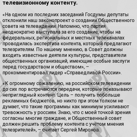
телевизионному контенту.
«На одном из последних заседаний Госдумы депутаты
отклонили наш законопроект о создании Общественного
совета на телевидении. Напомню, что партия
неоднократно выступала за его создание, чтобы на
федеральных, региональных и местных телеканалах
проводилась экспертиза контента, который предлагают
телезрителям. По нашему мнению, в Совет должны
входить известные деятели культуры, представители
общественных организаций, имеющие особые заслуги
перед государством и обществом», –
прокомментировал лидер «Справедливой России».
«К огромному сожалению, на российском телевидении
до сих пор встречаются передачи, которые показывают
неприглядный контент. Цель – получить побольше
рекламных бюджетов, но никто при этом толком не
думает, что такие программы как минимум усиливают
тревожность у россиян. Знаю, что с моей точкой зрения
согласны многие граждане, и Общественный совет
должен решить проблему контента с учётом мнения
телезрителей», – считает Сергей Миронов.