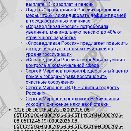
выплате 13-х зарплат и пенсий
Лидер «Справедливой России» предложил
меры, чтобы ликвидировать дефицит врачей
в государственных клиниках
«Справедливая Россия» потребовала
увеличить минимальную пенсию до 40% от
утраченного заработка
«Справедливая Россия» предлагает повысить
доходы и статус школьных учителей до
уровня госслужащих
«Справедливая Россия» потребовала усилить
контроль в коммунальной сфере
Сергей Миронов призвал федеральный центр
помочь городам Урала восстановить
очистные сооружения
Сергей Миронов: «ВДВ – элита и гордость
России!»
Сергей Миронов предложил Набиуллиной
ускорить снижение ключевой ставки
2026-08-05T16:40:25+0300
2026-08-
05T15:00:00+0300
2026-08-05T14:00:04+0300
2026-
08-05T12:45:19+0300
2026-08-
05T10:45:03+0300
2026-08-05T09:30:08+0300
2026-