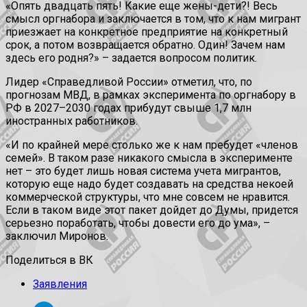
«Опять двадцать пять! Какие еще жены-дети?! Весь
смысл оргнабора и заключается в том, что к нам мигрант
приезжает на конкретное предприятие на конкретный
срок, а потом возвращается обратно. Один! Зачем нам
здесь его родня?» – задается вопросом политик.
Лидер «Справедливой России» отметил, что, по
прогнозам МВД, в рамках эксперимента по оргнабору в
РФ в 2027–2030 годах прибудут свыше 1,7 млн
иностранных работников.
«И по крайней мере столько же к нам пребудет «членов
семей». В таком разе никакого смысла в эксперименте
нет – это будет лишь новая система учета мигрантов,
которую еще надо будет создавать на средства некоей
коммерческой структуры, что мне совсем не нравится.
Если в таком виде этот пакет дойдет до Думы, придется
серьезно поработать, чтобы довести его до ума», –
заключил Миронов.
Поделиться в ВК
Заявления