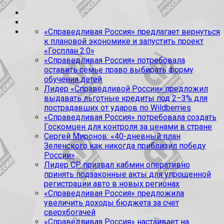
«Справедливая Россия» предлагает вернуться
к плановой экономике и запустить проект
«Госплан 2.0»
«Справедливая Россия» потребовала
оставить семье право выбирать форму
обучения детей
Лидер «Справедливой России» предложил
выдавать льготные кредиты под 2–3% для
пострадавших от ударов по Wildberries
«Справедливая Россия» потребовала создать
Госкомцен для контроля за ценами в стране
Сергей Миронов: «40-дневный план
Зеленского как никогда приблизил победу
России»
Лидер СР призвал кабмин оперативно
принять подзаконные акты для упрощенной
регистрации авто в новых регионах
«Справедливая Россия» предложила
увеличить доходы бюджета за счет
сверхбогачей
«Справедливая Россия» настаивает на