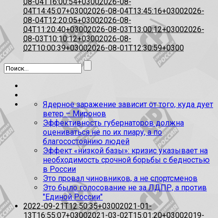
08-04T16:00:54+0300
2026-08-
04T14:45:07+0300
2026-08-04T13:45:16+0300
2026-
08-04T12:20:05+0300
2026-08-
04T11:20:40+0300
2026-08-03T13:00:12+0300
2026-
08-03T10:10:12+0300
2026-08-
02T10:00:39+0300
2026-08-01T12:30:59+0300
Ядерное заражение зависит от того, куда дует
ветер – Миронов
Эффективность губернаторов должна
оцениваться не по их пиару, а по
благосостоянию людей
Эффект «низкой базы»: кризис указывает на
необходимость срочной борьбы с бедностью
в России
Это провал чиновников, а не спортсменов
Это было голосование не за ЛДПР, а против
"Единой России"
2022-09-21T12:50:35+0300
2021-01-
13T16:55:07+0300
2021-03-02T15:01:20+0300
2019-