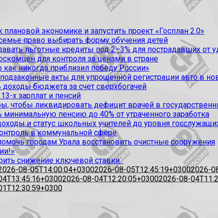
 плановой экономике и запустить проект «Госплан 2.0»
 семье право выбирать форму обучения детей
вать льготные кредиты под 2–3% для пострадавших от уда
оскомцен для контроля за ценами в стране
 как никогда приблизил победу России»
 подзаконные акты для упрощенной регистрации авто в но
 доходы бюджета за счет сверхбогачей
13-х зарплат и пенсий
, чтобы ликвидировать дефицит врачей в государственн
ь минимальную пенсию до 40% от утраченного заработка
доходы и статус школьных учителей до уровня госслужащи
контроль в коммунальной сфере
омочь городам Урала восстановить очистные сооружения
ии!»
рить снижение ключевой ставки
2026-08-05T14:00:04+0300
2026-08-05T12:45:19+0300
2026-0
04T13:45:16+0300
2026-08-04T12:20:05+0300
2026-08-04T11:
01T12:30:59+0300