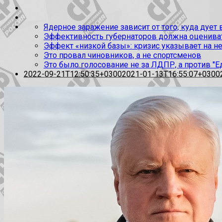
Ядерное заражение зависит от того, куда дует
Эффективность губернаторов должна оценивать
Эффект «низкой базы»: кризис указывает на н
Это провал чиновников, а не спортсменов
Это было голосование не за ЛДПР, а против "Е
2022-09-21T12:50:35+0300
2021-01-13T16:55:07+0300