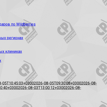
ров по Wildberries
вых регионах
ых клиниках
х
8-05T10:45:03+0300
2026-08-05T09:30:08+0300
2026-08-
20:40+0300
2026-08-03T13:00:12+0300
2026-08-