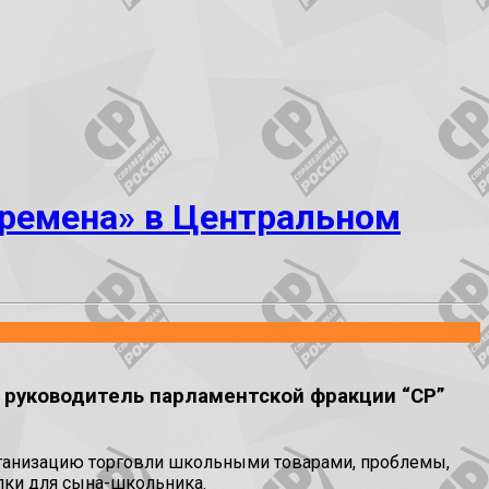
еремена» в Центральном
 руководитель парламентской фракции “СР”
организацию торговли школьными товарами, проблемы,
упки для сына-школьника.