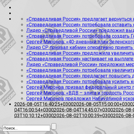
«Справедливая Россия» предлагает вернуться к
«Справедливая Россия» потребовала оставить
Лидер «Справедливой России» предложил выда
«Справедливая Россия» потребовала создать Г
Сергей Миронов: «40-дневный план Зеленского
Лидер СР призвал кабмин оперативно принять
«Справедливая Россия» предложила увеличить
«Справедливая Россия» настаивает на выплате 
Лидер «Справедливой России» предложил меры
«Справедливая Россия» потребовала увеличит
«Справедливая Россия» предлагает повысить 
«Справедливая Россия» потребовала усилить 
Сергей Миронов призвал федеральный центр п
Сергей Миронов: «ВДВ – элита и гордость Росс
Сергей Миронов предложил Набиуллиной уско
2026-08-05T16:40:25+0300
2026-08-05T15:00:00+0300
04T16:00:54+0300
2026-08-04T14:45:07+0300
2026-08-
03T10:10:12+0300
2026-08-02T10:00:39+0300
2026-08-