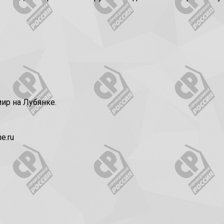
ир на Лубянке.
e.ru