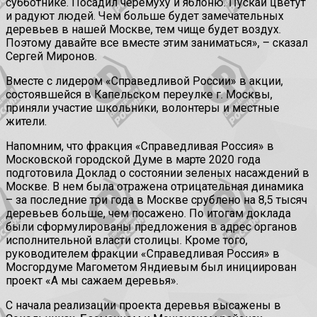
субботнике. Посадил черёмуху и яблоню. Пускай цветут
и радуют людей. Чем больше будет замечательных
деревьев в нашей Москве, тем чище будет воздух.
Поэтому давайте все вместе этим заниматься», – сказал
Сергей Миронов.
Вместе с лидером «Справедливой России» в акции,
состоявшейся в Капельском переулке г. Москвы,
приняли участие школьники, волонтеры и местные
жители.
Напомним, что фракция «Справедливая Россия» в
Московской городской Думе в марте 2020 года
подготовила Доклад о состоянии зеленых насаждений в
Москве. В нем была отражена отрицательная динамика
– за последние три года в Москве срублено на 8,5 тысяч
деревьев больше, чем посажено. По итогам доклада
были сформулированы предложения в адрес органов
исполнительной власти столицы. Кроме того,
руководителем фракции «Справедливая Россия» в
Мосгордуме Магометом Яндиевым был инициирован
проект «А мы сажаем деревья».
С начала реализации проекта деревья высажены в