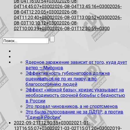
08-04T16:00:54+0300
2026-08-
04T14:45:07+0300
2026-08-04T13:45:16+0300
2026-
08-04T12:20:05+0300
2026-08-
04T11:20:40+0300
2026-08-03T13:00:12+0300
2026-
08-03T10:10:12+0300
2026-08-
02T10:00:39+0300
2026-08-01T12:30:59+0300
Ядерное заражение зависит от того, куда дует
ветер – Миронов
Эффективность губернаторов должна
оцениваться не по их пиару, а по
благосостоянию людей
Эффект «низкой базы»: кризис указывает на
необходимость срочной борьбы с бедностью
в России
Это провал чиновников, а не спортсменов
Это было голосование не за ЛДПР, а против
"Единой России"
2022-09-21T12:50:35+0300
2021-01-
13T16:55:07+0300
2021-03-02T15:01:20+0300
2019-