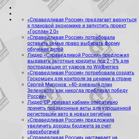
«Справедливая Россия» предлагает вернуться
к плановой экономике и запустить проект
«Госплан 2.0»
«Справедливая Россия» потребовала
оставить семье право выбирать форму
обучения детей
Лидер «Справедливой России» предложил
выдавать льготные кредиты под 2–3% для
пострадавших от ударов по Wildberries
«Справедливая Россия» потребовала создать
Госкомцен для контроля за ценами в стране
Сергей Миронов: «40-дневный план
Зеленского как никогда приблизил победу
России»
Лидер СР призвал кабмин оперативно
принять подзаконные акты для упрощенной
регистрации авто в новых регионах
«Справедливая Россия» предложила
увеличить доходы бюджета за счет
сверхбогачей
«Справедливая Россия» настаивает на