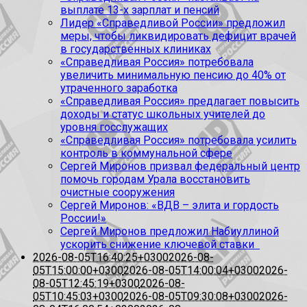
выплате 13-х зарплат и пенсий
Лидер «Справедливой России» предложил
меры, чтобы ликвидировать дефицит врачей
в государственных клиниках
«Справедливая Россия» потребовала
увеличить минимальную пенсию до 40% от
утраченного заработка
«Справедливая Россия» предлагает повысить
доходы и статус школьных учителей до
уровня госслужащих
«Справедливая Россия» потребовала усилить
контроль в коммунальной сфере
Сергей Миронов призвал федеральный центр
помочь городам Урала восстановить
очистные сооружения
Сергей Миронов: «ВДВ – элита и гордость
России!»
Сергей Миронов предложил Набиуллиной
ускорить снижение ключевой ставки
2026-08-05T16:40:25+0300
2026-08-
05T15:00:00+0300
2026-08-05T14:00:04+0300
2026-
08-05T12:45:19+0300
2026-08-
05T10:45:03+0300
2026-08-05T09:30:08+0300
2026-