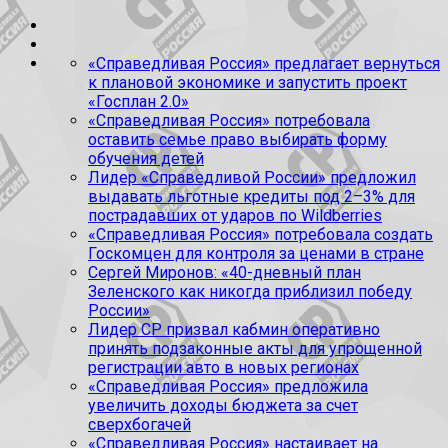
«Справедливая Россия» предлагает вернуться
к плановой экономике и запустить проект
«Госплан 2.0»
«Справедливая Россия» потребовала
оставить семье право выбирать форму
обучения детей
Лидер «Справедливой России» предложил
выдавать льготные кредиты под 2–3% для
пострадавших от ударов по Wildberries
«Справедливая Россия» потребовала создать
Госкомцен для контроля за ценами в стране
Сергей Миронов: «40-дневный план
Зеленского как никогда приблизил победу
России»
Лидер СР призвал кабмин оперативно
принять подзаконные акты для упрощенной
регистрации авто в новых регионах
«Справедливая Россия» предложила
увеличить доходы бюджета за счет
сверхбогачей
«Справедливая Россия» настаивает на