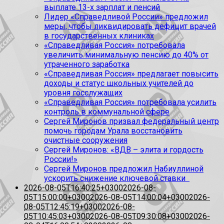
выплате 13-х зарплат и пенсий
Лидер «Справедливой России» предложил
меры, чтобы ликвидировать дефицит врачей
в государственных клиниках
«Справедливая Россия» потребовала
увеличить минимальную пенсию до 40% от
утраченного заработка
«Справедливая Россия» предлагает повысить
доходы и статус школьных учителей до
уровня госслужащих
«Справедливая Россия» потребовала усилить
контроль в коммунальной сфере
Сергей Миронов призвал федеральный центр
помочь городам Урала восстановить
очистные сооружения
Сергей Миронов: «ВДВ – элита и гордость
России!»
Сергей Миронов предложил Набиуллиной
ускорить снижение ключевой ставки
2026-08-05T16:40:25+0300
2026-08-
05T15:00:00+0300
2026-08-05T14:00:04+0300
2026-
08-05T12:45:19+0300
2026-08-
05T10:45:03+0300
2026-08-05T09:30:08+0300
2026-