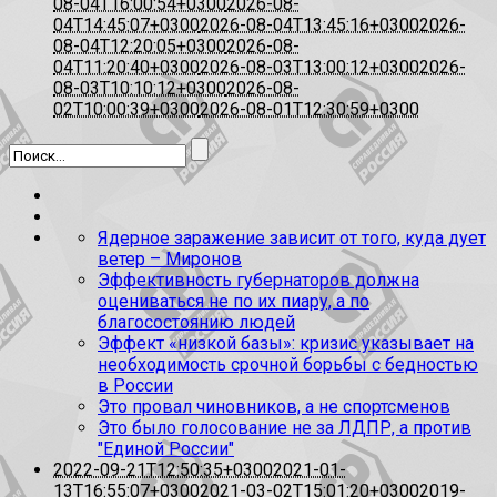
08-04T16:00:54+0300
2026-08-
04T14:45:07+0300
2026-08-04T13:45:16+0300
2026-
08-04T12:20:05+0300
2026-08-
04T11:20:40+0300
2026-08-03T13:00:12+0300
2026-
08-03T10:10:12+0300
2026-08-
02T10:00:39+0300
2026-08-01T12:30:59+0300
Ядерное заражение зависит от того, куда дует
ветер – Миронов
Эффективность губернаторов должна
оцениваться не по их пиару, а по
благосостоянию людей
Эффект «низкой базы»: кризис указывает на
необходимость срочной борьбы с бедностью
в России
Это провал чиновников, а не спортсменов
Это было голосование не за ЛДПР, а против
"Единой России"
2022-09-21T12:50:35+0300
2021-01-
13T16:55:07+0300
2021-03-02T15:01:20+0300
2019-