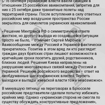
С 16 сентября украинские власти ввели санкции в
отношении 25 российских авиакомпаний, запретив для
них с 25 октября даже транзитные полеты над
территорией страны. После вступления в силу ответных
российских мер воздушное пространство России
закрылось для самолетов украинских авиакомпаний.
«Решение Минтранса РФ о симметричном ответе
жесткое, но другого выхода из создавшейся ситуации
просто не было, – отмечает Сергей Миронов. –
Авиасообщение между Россией и Украиной фактически
прекратилось. Позитив в этом вряд ли кто разглядит:
граждан двух братских стран лишают возможности в
кратчайшие сроки посетить друзей, родственников,
близких людей. Решения Киева направлены на
разрушение многовековых связей между Россией и
Украиной. Решение российского ведомства – ответ на
необдуманные шаги украинских властей. Терпеть
выходки и выпады киевской власти тоже невозможно».
В минувшую пятницу на переговорах в Брюсселе
российские представители сделали попытку избежать
крайних мер. Однако «украинская сторона не смогла по
существу обсуждать конструктивные предложения»,