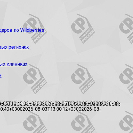
ров по Wildberries
вых регионах
ых клиниках
х
8-05T10:45:03+0300
2026-08-05T09:30:08+0300
2026-08-
20:40+0300
2026-08-03T13:00:12+0300
2026-08-