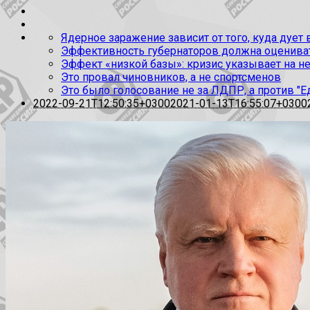
Ядерное заражение зависит от того, куда дует
Эффективность губернаторов должна оценивать
Эффект «низкой базы»: кризис указывает на н
Это провал чиновников, а не спортсменов
Это было голосование не за ЛДПР, а против "Е
2022-09-21T12:50:35+0300
2021-01-13T16:55:07+0300