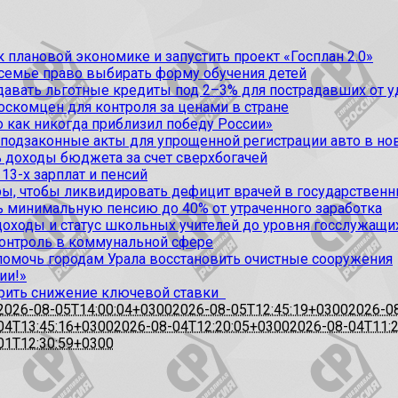
 плановой экономике и запустить проект «Госплан 2.0»
 семье право выбирать форму обучения детей
вать льготные кредиты под 2–3% для пострадавших от уда
оскомцен для контроля за ценами в стране
 как никогда приблизил победу России»
 подзаконные акты для упрощенной регистрации авто в но
 доходы бюджета за счет сверхбогачей
13-х зарплат и пенсий
, чтобы ликвидировать дефицит врачей в государственн
ь минимальную пенсию до 40% от утраченного заработка
доходы и статус школьных учителей до уровня госслужащи
контроль в коммунальной сфере
омочь городам Урала восстановить очистные сооружения
ии!»
рить снижение ключевой ставки
2026-08-05T14:00:04+0300
2026-08-05T12:45:19+0300
2026-0
04T13:45:16+0300
2026-08-04T12:20:05+0300
2026-08-04T11:
01T12:30:59+0300