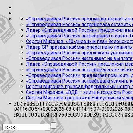
«Справедливая Россия» предлагает вернуться к
«Справедливая Россия» потребовала оставить
Лидер «Справедливой России» предложил выда
«Справедливая Россия» потребовала создать Г
Сергей Миронов: «40-дневный план Зеленского
Лидер СР призвал кабмин оперативно принять
«Справедливая Россия» предложила увеличить
«Справедливая Россия» настаивает на выплате 
Лидер «Справедливой России» предложил меры
«Справедливая Россия» потребовала увеличит
«Справедливая Россия» предлагает повысить 
«Справедливая Россия» потребовала усилить 
Сергей Миронов призвал федеральный центр п
Сергей Миронов: «ВДВ – элита и гордость Росс
Сергей Миронов предложил Набиуллиной уско
2026-08-05T16:40:25+0300
2026-08-05T15:00:00+0300
04T16:00:54+0300
2026-08-04T14:45:07+0300
2026-08-
03T10:10:12+0300
2026-08-02T10:00:39+0300
2026-08-