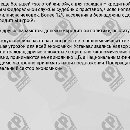
 еще большей «золотой жилой», а для граждан – кредитно
ным Федеральной службы судебных приставов, число непл
миллиона человек. Более 12% населения в безнадежных долг
кредитный гроб!»
 другие параметры денежно-кредитной политики, но статус
авду» вносила пакет законопроектов о полномочиях и отве
ая угрозой для всей экономики. Устанавливались надзор 
одов граждан, другие ключевые социально-экономические п
авки, принимаются не единолично ЦБ, а Национальным фин
ходимо экстренно принимать наши предложения. Прекращат
 реальный сектор экономики».