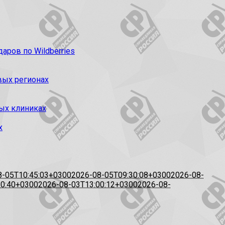
ров по Wildberries
вых регионах
ых клиниках
х
8-05T10:45:03+0300
2026-08-05T09:30:08+0300
2026-08-
20:40+0300
2026-08-03T13:00:12+0300
2026-08-