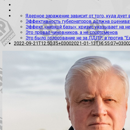
Ядерное заражение зависит от того, куда дует
Эффективность губернаторов должна оценивать
Эффект «низкой базы»: кризис указывает на н
Это провал чиновников, а не спортсменов
Это было голосование не за ЛДПР, а против "Е
2022-09-21T12:50:35+0300
2021-01-13T16:55:07+0300