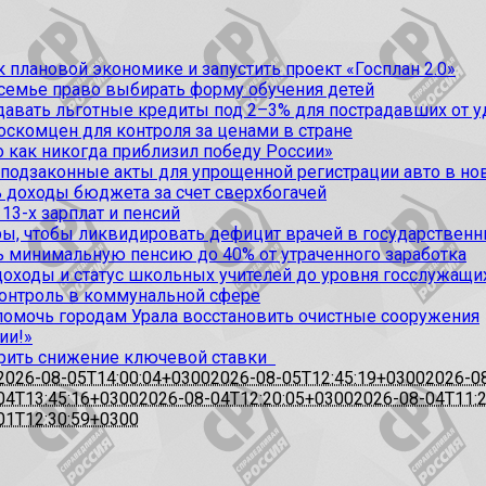
 плановой экономике и запустить проект «Госплан 2.0»
 семье право выбирать форму обучения детей
вать льготные кредиты под 2–3% для пострадавших от уда
оскомцен для контроля за ценами в стране
 как никогда приблизил победу России»
 подзаконные акты для упрощенной регистрации авто в но
 доходы бюджета за счет сверхбогачей
13-х зарплат и пенсий
, чтобы ликвидировать дефицит врачей в государственн
ь минимальную пенсию до 40% от утраченного заработка
доходы и статус школьных учителей до уровня госслужащи
контроль в коммунальной сфере
омочь городам Урала восстановить очистные сооружения
ии!»
рить снижение ключевой ставки
2026-08-05T14:00:04+0300
2026-08-05T12:45:19+0300
2026-0
04T13:45:16+0300
2026-08-04T12:20:05+0300
2026-08-04T11:
01T12:30:59+0300