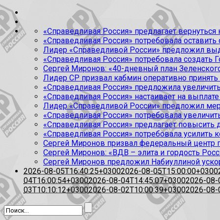
«Справедливая Россия» предлагает вернуться к
«Справедливая Россия» потребовала оставить
Лидер «Справедливой России» предложил выда
«Справедливая Россия» потребовала создать Г
Сергей Миронов: «40-дневный план Зеленского
Лидер СР призвал кабмин оперативно принять
«Справедливая Россия» предложила увеличить
«Справедливая Россия» настаивает на выплате 
Лидер «Справедливой России» предложил меры
«Справедливая Россия» потребовала увеличит
«Справедливая Россия» предлагает повысить 
«Справедливая Россия» потребовала усилить 
Сергей Миронов призвал федеральный центр п
Сергей Миронов: «ВДВ – элита и гордость Росс
Сергей Миронов предложил Набиуллиной уско
2026-08-05T16:40:25+0300
2026-08-05T15:00:00+0300
04T16:00:54+0300
2026-08-04T14:45:07+0300
2026-08-
03T10:10:12+0300
2026-08-02T10:00:39+0300
2026-08-