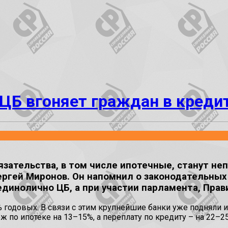
ЦБ вгоняет граждан в креди
зательства, в том числе ипотечные, станут не
Сергей Миронов. Он напомнил о законодательны
динолично ЦБ, а при участии парламента, Прав
 годовых. В связи с этим крупнейшие банки уже подняли и
 по ипотеке на 13–15%, а переплату по кредиту – на 22–2