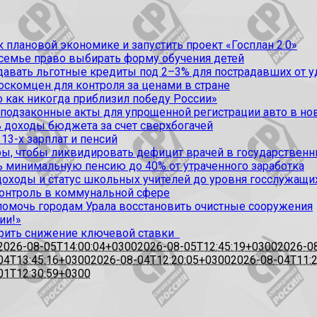
 плановой экономике и запустить проект «Госплан 2.0»
 семье право выбирать форму обучения детей
вать льготные кредиты под 2–3% для пострадавших от уда
оскомцен для контроля за ценами в стране
 как никогда приблизил победу России»
 подзаконные акты для упрощенной регистрации авто в но
 доходы бюджета за счет сверхбогачей
13-х зарплат и пенсий
, чтобы ликвидировать дефицит врачей в государственн
ь минимальную пенсию до 40% от утраченного заработка
доходы и статус школьных учителей до уровня госслужащи
контроль в коммунальной сфере
омочь городам Урала восстановить очистные сооружения
ии!»
рить снижение ключевой ставки
2026-08-05T14:00:04+0300
2026-08-05T12:45:19+0300
2026-0
04T13:45:16+0300
2026-08-04T12:20:05+0300
2026-08-04T11:
01T12:30:59+0300