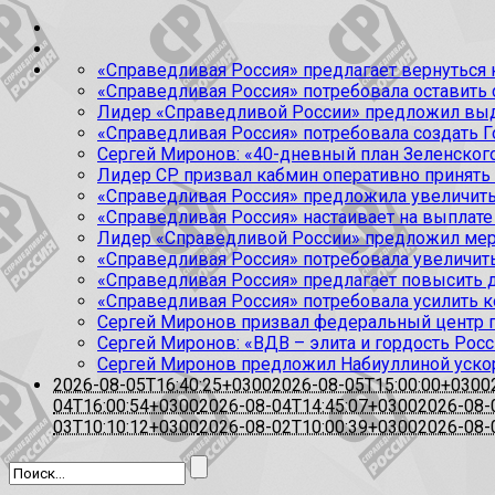
«Справедливая Россия» предлагает вернуться к
«Справедливая Россия» потребовала оставить
Лидер «Справедливой России» предложил выда
«Справедливая Россия» потребовала создать Г
Сергей Миронов: «40-дневный план Зеленского
Лидер СР призвал кабмин оперативно принять
«Справедливая Россия» предложила увеличить
«Справедливая Россия» настаивает на выплате 
Лидер «Справедливой России» предложил меры
«Справедливая Россия» потребовала увеличит
«Справедливая Россия» предлагает повысить 
«Справедливая Россия» потребовала усилить 
Сергей Миронов призвал федеральный центр п
Сергей Миронов: «ВДВ – элита и гордость Росс
Сергей Миронов предложил Набиуллиной уско
2026-08-05T16:40:25+0300
2026-08-05T15:00:00+0300
04T16:00:54+0300
2026-08-04T14:45:07+0300
2026-08-
03T10:10:12+0300
2026-08-02T10:00:39+0300
2026-08-