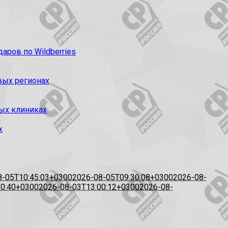
ров по Wildberries
вых регионах
ых клиниках
х
8-05T10:45:03+0300
2026-08-05T09:30:08+0300
2026-08-
20:40+0300
2026-08-03T13:00:12+0300
2026-08-