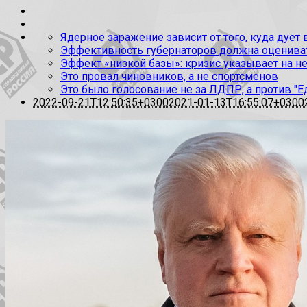
Ядерное заражение зависит от того, куда дует
Эффективность губернаторов должна оценивать
Эффект «низкой базы»: кризис указывает на н
Это провал чиновников, а не спортсменов
Это было голосование не за ЛДПР, а против "Е
2022-09-21T12:50:35+0300
2021-01-13T16:55:07+0300