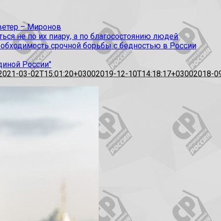
 ветер – Миронов
ся не по их пиару, а по благосостоянию людей
еобходимость срочной борьбы с бедностью в России
диной России"
2021-03-02T15:01:20+0300
2019-12-10T14:18:17+0300
2018-0