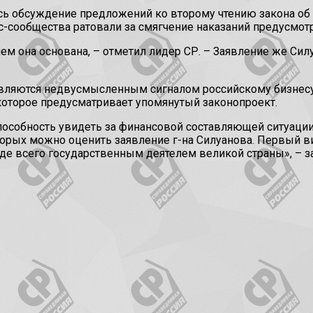
сь обсуждение предложений ко второму чтению закона об 
с-сообщества ратовали за смягчение наказаний предусмот
а чем она основана, – отметил лидер СР. – Заявление же С
вляются недвусмысленным сигналом российскому бизнесу 
которое предусматривает упомянутый законопроект.
пособность увидеть за финансовой составляющей ситуаци
торых можно оценить заявление г-на Силуанова. Первый 
е всего государственным деятелем великой страны», – з