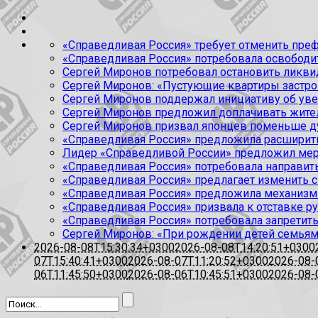
«Справедливая Россия» требует отменить пре
«Справедливая Россия» потребовала освобод
Сергей Миронов потребовал остановить ликв
Сергей Миронов: «Пустующие квартиры застр
Сергей Миронов поддержал инициативу об ув
Сергей Миронов предложил доплачивать жите
Сергей Миронов призвал японцев поменьше д
«Справедливая Россия» предложила расширить
Лидер «Справедливой России» предложил мер
«Справедливая Россия» потребовала направить
«Справедливая Россия» предлагает изменить
«Справедливая Россия» предложила механизм
«Справедливая Россия» призвала к отставке 
«Справедливая Россия» потребовала запретить
Сергей Миронов: «При рождении детей семьям 
2026-08-08T15:30:34+0300
2026-08-08T14:20:51+0300
07T15:40:41+0300
2026-08-07T11:20:52+0300
2026-08-
06T11:45:50+0300
2026-08-06T10:45:51+0300
2026-08-