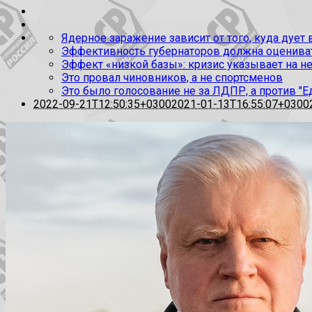
Ядерное заражение зависит от того, куда дует
Эффективность губернаторов должна оценивать
Эффект «низкой базы»: кризис указывает на н
Это провал чиновников, а не спортсменов
Это было голосование не за ЛДПР, а против "Е
2022-09-21T12:50:35+0300
2021-01-13T16:55:07+0300