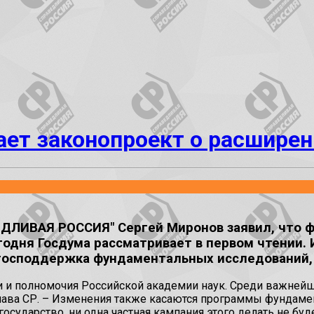
ет законопроект о расшире
ДЛИВАЯ РОССИЯ" Сергей Миронов заявил, что ф
егодня Госдума рассматривает в первом чтении
 господдержка фундаментальных исследований,
и и полномочия Российской академии наук. Среди важнейш
лава СР. – Изменения также касаются программы фундамен
ударство, ни одна частная кампания этого делать не буде