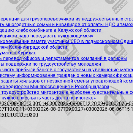
ференции для грузоперевозчиков из недружественных стр
ить многодетные семьи и инвалидов от оплаты НДС и та
идацию хлебокомбината в Калужской области
ойщиков надо передавать нуждающимся»
ековечивании памяти участника СВО в подмосковном Один
лям Калининградской области
умать о Курилах
 перевод офисов и департаментов компаний в регионы
ы поддержки по трудоустройству молодежи
 часть прибыли банков с госучастием на увеличение матк
 систему информирования граждан о новых камерах фикс
 защиты жильцов от незаконной смены управляющей ком
руководителей Минпросвещения и Рособрнадзора
 трудоустройство мигрантов в наиболее чувствительные 
нужно списывать часть долга по ипотеке»
2026-08-08T13:30:01+0300
2026-08-08T12:20:09+0300
2026-0
07T10:00:11+0300
2026-08-07T09:00:27+0300
2026-08-06T15:
06T09:00:20+0300