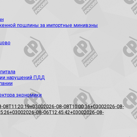
ан
моженной пошлины за импортные минивэны
цово
апитала
ации нарушений ПДД
пании
сектора экономики
8-08T11:20:19+0300
2026-08-08T10:00:36+0300
2026-08-
15:26+0300
2026-08-06T12:45:42+0300
2026-08-