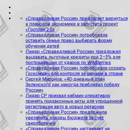
«Справедливая Россия» предлагает вернуться
к плановой экономике и запустить проект
«Госплан 2.0»
«Справедливая Россия» потребовала
оставить семье право выбирать форму
обучения детей
Лидер «Справедливой России» предложил
выдавать льготные кредиты под 2–3% для
пострадавших от ударов по Wildberries
«Справедливая Россия» потребовала создать
Госкомцен для контроля за ценами в стране
Сергей Миронов: «40-дневный план
Зеленского как никогда приблизил победу
России»
Лидер СР призвал кабмин оперативно
принять подзаконные акты для упрощенной
регистрации авто в новых регионах
«Справедливая Россия» предложила
увеличить доходы бюджета за счет
сверхбогачей
«Справедливая Россия» настаивает на