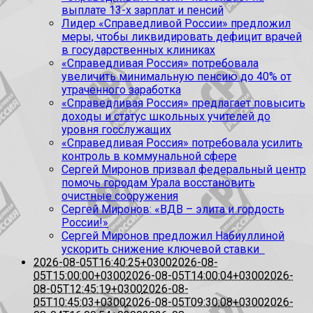
выплате 13-х зарплат и пенсий
Лидер «Справедливой России» предложил
меры, чтобы ликвидировать дефицит врачей
в государственных клиниках
«Справедливая Россия» потребовала
увеличить минимальную пенсию до 40% от
утраченного заработка
«Справедливая Россия» предлагает повысить
доходы и статус школьных учителей до
уровня госслужащих
«Справедливая Россия» потребовала усилить
контроль в коммунальной сфере
Сергей Миронов призвал федеральный центр
помочь городам Урала восстановить
очистные сооружения
Сергей Миронов: «ВДВ – элита и гордость
России!»
Сергей Миронов предложил Набиуллиной
ускорить снижение ключевой ставки
2026-08-05T16:40:25+0300
2026-08-
05T15:00:00+0300
2026-08-05T14:00:04+0300
2026-
08-05T12:45:19+0300
2026-08-
05T10:45:03+0300
2026-08-05T09:30:08+0300
2026-