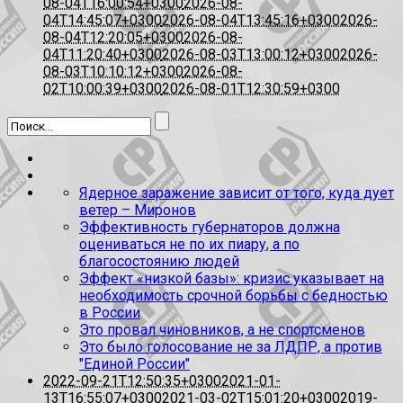
08-04T16:00:54+0300
2026-08-
04T14:45:07+0300
2026-08-04T13:45:16+0300
2026-
08-04T12:20:05+0300
2026-08-
04T11:20:40+0300
2026-08-03T13:00:12+0300
2026-
08-03T10:10:12+0300
2026-08-
02T10:00:39+0300
2026-08-01T12:30:59+0300
Ядерное заражение зависит от того, куда дует
ветер – Миронов
Эффективность губернаторов должна
оцениваться не по их пиару, а по
благосостоянию людей
Эффект «низкой базы»: кризис указывает на
необходимость срочной борьбы с бедностью
в России
Это провал чиновников, а не спортсменов
Это было голосование не за ЛДПР, а против
"Единой России"
2022-09-21T12:50:35+0300
2021-01-
13T16:55:07+0300
2021-03-02T15:01:20+0300
2019-