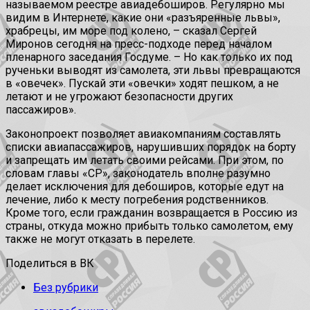
называемом реестре авиадебоширов. Регулярно мы
видим в Интернете, какие они «разъяренные львы»,
храбрецы, им море под колено, – сказал Сергей
Миронов сегодня на пресс-подходе перед началом
пленарного заседания Госдуме. – Но как только их под
рученьки выводят из самолета, эти львы превращаются
в «овечек». Пускай эти «овечки» ходят пешком, а не
летают и не угрожают безопасности других
пассажиров».
Законопроект позволяет авиакомпаниям составлять
списки авиапассажиров, нарушивших порядок на борту
и запрещать им летать своими рейсами. При этом, по
словам главы «СР», законодатель вполне разумно
делает исключения для дебоширов, которые едут на
лечение, либо к месту погребения родственников.
Кроме того, если гражданин возвращается в Россию из
страны, откуда можно прибыть только самолетом, ему
также не могут отказать в перелете.
Поделиться в ВК
Без рубрики