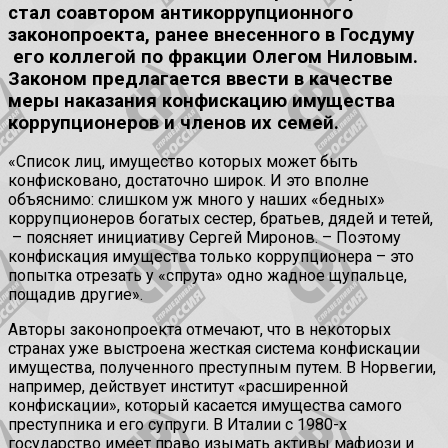
стал соавтором антикоррупционного
законопроекта, ранее внесенного в Госдуму
его коллегой по фракции Олегом Ниловым.
Законом предлагается ввести в качестве
меры наказания конфискацию имущества
коррупционеров и членов их семей.
«Список лиц, имущество которых может быть
конфисковано, достаточно широк. И это вполне
объяснимо: слишком уж много у наших «бедных»
коррупционеров богатых сестер, братьев, дядей и тетей,
– поясняет инициативу Сергей Миронов. – Поэтому
конфискация имущества только коррупционера – это
попытка отрезать у «спрута» одно жадное щупальце,
пощадив другие».
Авторы законопроекта отмечают, что в некоторых
странах уже выстроена жесткая система конфискации
имущества, полученного преступным путем. В Норвегии,
например, действует институт «расширенной
конфискации», который касается имущества самого
преступника и его супруги. В Италии с 1980-х
государство имеет право изымать активы мафиози и