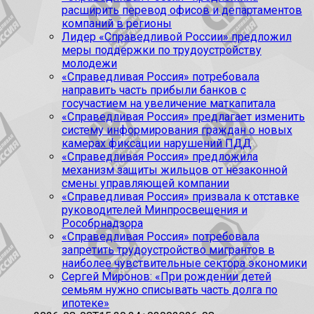
расширить перевод офисов и департаментов
компаний в регионы
Лидер «Справедливой России» предложил
меры поддержки по трудоустройству
молодежи
«Справедливая Россия» потребовала
направить часть прибыли банков с
госучастием на увеличение маткапитала
«Справедливая Россия» предлагает изменить
систему информирования граждан о новых
камерах фиксации нарушений ПДД
«Справедливая Россия» предложила
механизм защиты жильцов от незаконной
смены управляющей компании
«Справедливая Россия» призвала к отставке
руководителей Минпросвещения и
Рособрнадзора
«Справедливая Россия» потребовала
запретить трудоустройство мигрантов в
наиболее чувствительные сектора экономики
Сергей Миронов: «При рождении детей
семьям нужно списывать часть долга по
ипотеке»