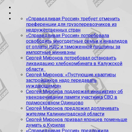
«Справедливая Россия» требует отменить
преференции для грузоперевозчиков из
недружественных стран
«Справедливая Россия» потребовала
освободить многодетные семьи и инвалидов
от оплаты НДС и таможенной пошлины за
импортные минивэны
Сергей Миронов потребовал остановить
ликвидацию хлебокомбината в Калужской
области
Сергей Миронов: «Пустующие квартиры
застройщиков надо передавать
нуждающимся»
Сергей Миронов поддержал инициативу об
увековечивании памяти участника СВО в
подмосковном Одинцово
Сергей Миронов предложил доплачивать
жителям Калининградской области
Сергей Миронов призвал японцев поменьше
думать о Курилах
«Справедливая Россия» предложила