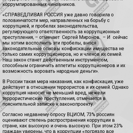
коррумпированных чиновников.
«СПРАВЕДЛИВАЯ РОССИЯ уже давно говорила о
половинчатости мер, направленных на борьбу с
коррупцией, и пробелах законодательства,
регулирующего ответственность за коррупционные
преступления, – отмечает Сергей Миронов. – И сейчас
мы хотим восполнить эти пробелы, внося
законодательные основы конфискации имущества не
только самих коррупционеров, но и членов их семей.
Наш закон станет действенным инструментом,
способным ограничить аппетиты коррупционеров и их
возможность воровать народные деньги».
В России такая мера наказания, как конфискация, уже
действует в отношении террористов и их семей. Однако
коррупция наносит не меньший вред, нежели
террористические преступления, отмечается в
пояснительной записке к законопроекту.
Согласно недавнему опросу ВЦИОМ, 73% россиян
оценивают степень распространения коррупции в
стране, как высокую и очень высокую. При этом 23%
граждан уверены, что в коррупции «погрязло все