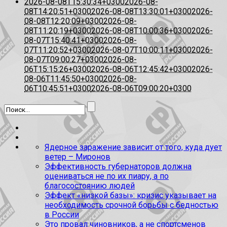
2026-08-08T15:30:34+0300
2026-08-
08T14:20:51+0300
2026-08-08T13:30:01+0300
2026-
08-08T12:20:09+0300
2026-08-
08T11:20:19+0300
2026-08-08T10:00:36+0300
2026-
08-07T15:40:41+0300
2026-08-
07T11:20:52+0300
2026-08-07T10:00:11+0300
2026-
08-07T09:00:27+0300
2026-08-
06T15:15:26+0300
2026-08-06T12:45:42+0300
2026-
08-06T11:45:50+0300
2026-08-
06T10:45:51+0300
2026-08-06T09:00:20+0300
Ядерное заражение зависит от того, куда дует
ветер – Миронов
Эффективность губернаторов должна
оцениваться не по их пиару, а по
благосостоянию людей
Эффект «низкой базы»: кризис указывает на
необходимость срочной борьбы с бедностью
в России
Это провал чиновников, а не спортсменов