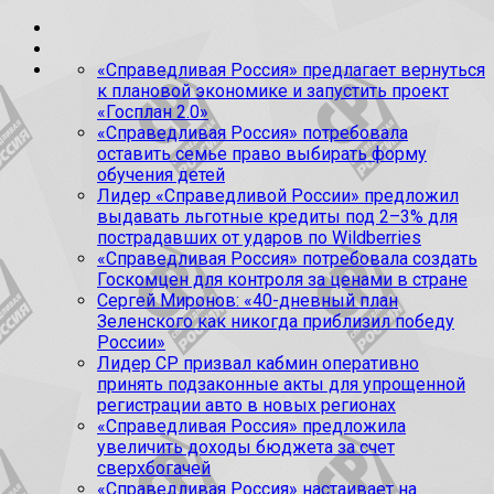
«Справедливая Россия» предлагает вернуться
к плановой экономике и запустить проект
«Госплан 2.0»
«Справедливая Россия» потребовала
оставить семье право выбирать форму
обучения детей
Лидер «Справедливой России» предложил
выдавать льготные кредиты под 2–3% для
пострадавших от ударов по Wildberries
«Справедливая Россия» потребовала создать
Госкомцен для контроля за ценами в стране
Сергей Миронов: «40-дневный план
Зеленского как никогда приблизил победу
России»
Лидер СР призвал кабмин оперативно
принять подзаконные акты для упрощенной
регистрации авто в новых регионах
«Справедливая Россия» предложила
увеличить доходы бюджета за счет
сверхбогачей
«Справедливая Россия» настаивает на