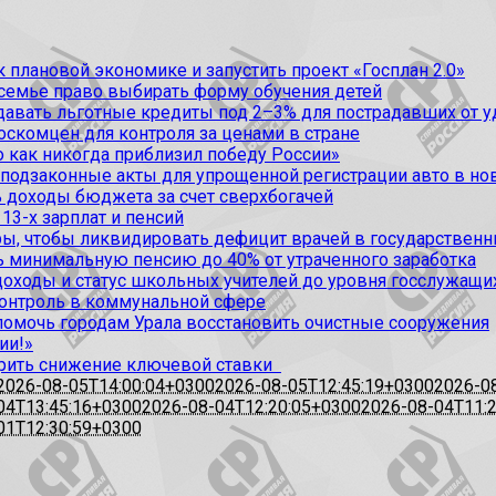
 плановой экономике и запустить проект «Госплан 2.0»
 семье право выбирать форму обучения детей
вать льготные кредиты под 2–3% для пострадавших от уда
оскомцен для контроля за ценами в стране
 как никогда приблизил победу России»
 подзаконные акты для упрощенной регистрации авто в но
 доходы бюджета за счет сверхбогачей
13-х зарплат и пенсий
, чтобы ликвидировать дефицит врачей в государственн
ь минимальную пенсию до 40% от утраченного заработка
доходы и статус школьных учителей до уровня госслужащи
контроль в коммунальной сфере
омочь городам Урала восстановить очистные сооружения
ии!»
рить снижение ключевой ставки
2026-08-05T14:00:04+0300
2026-08-05T12:45:19+0300
2026-0
04T13:45:16+0300
2026-08-04T12:20:05+0300
2026-08-04T11:
01T12:30:59+0300