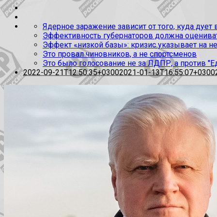
Ядерное заражение зависит от того, куда дует
Эффективность губернаторов должна оценивать
Эффект «низкой базы»: кризис указывает на н
Это провал чиновников, а не спортсменов
Это было голосование не за ЛДПР, а против "Е
2022-09-21T12:50:35+0300
2021-01-13T16:55:07+0300