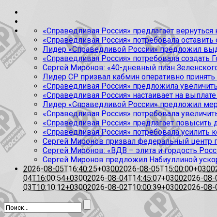
«Справедливая Россия» предлагает вернуться к
«Справедливая Россия» потребовала оставить
Лидер «Справедливой России» предложил выда
«Справедливая Россия» потребовала создать Г
Сергей Миронов: «40-дневный план Зеленского
Лидер СР призвал кабмин оперативно принять
«Справедливая Россия» предложила увеличить
«Справедливая Россия» настаивает на выплате 
Лидер «Справедливой России» предложил меры
«Справедливая Россия» потребовала увеличит
«Справедливая Россия» предлагает повысить 
«Справедливая Россия» потребовала усилить 
Сергей Миронов призвал федеральный центр п
Сергей Миронов: «ВДВ – элита и гордость Росс
Сергей Миронов предложил Набиуллиной уско
2026-08-05T16:40:25+0300
2026-08-05T15:00:00+0300
04T16:00:54+0300
2026-08-04T14:45:07+0300
2026-08-
03T10:10:12+0300
2026-08-02T10:00:39+0300
2026-08-