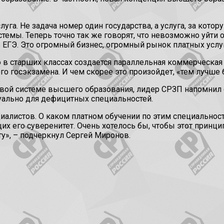
луга. Не задача номер один государства, а услуга, за кото
стемы. Теперь точно так же говорят, что невозможно уйти
ЕГЭ. Это огромный бизнес, огромный рынок платных услуг
 в старших классах создается параллельная коммерческая 
о госэкзамена. И чем скорее это произойдет, «тем лучше
овой системе высшего образования, лидер СРЗП напомнил 
уально для дефицитных специальностей.
ециалистов. О каком платном обучении по этим специально
х его суверенитет. Очень хотелось бы, чтобы этот принци
у», – подчеркнул Сергей Миронов.