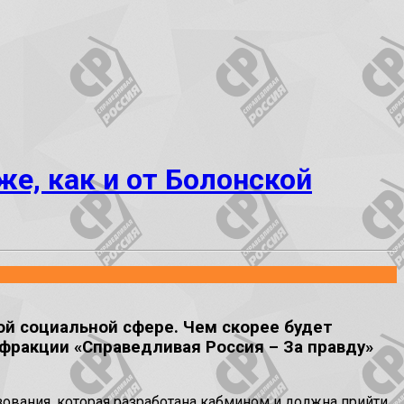
же, как и от Болонской
ой социальной сфере. Чем скорее будет
фракции «Справедливая Россия – За правду»
зования, которая разработана кабмином и должна прийти