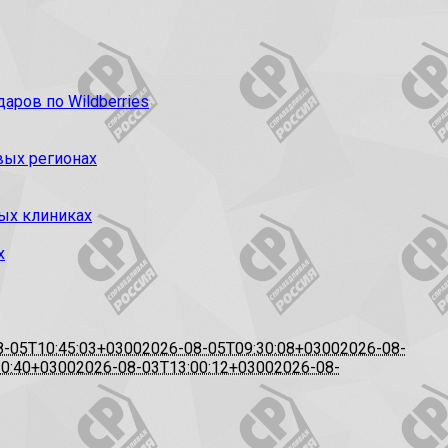
ров по Wildberries
вых регионах
ых клиниках
х
8-05T10:45:03+0300
2026-08-05T09:30:08+0300
2026-08-
20:40+0300
2026-08-03T13:00:12+0300
2026-08-