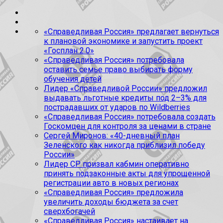
«Справедливая Россия» предлагает вернуться
к плановой экономике и запустить проект
«Госплан 2.0»
«Справедливая Россия» потребовала
оставить семье право выбирать форму
обучения детей
Лидер «Справедливой России» предложил
выдавать льготные кредиты под 2–3% для
пострадавших от ударов по Wildberries
«Справедливая Россия» потребовала создать
Госкомцен для контроля за ценами в стране
Сергей Миронов: «40-дневный план
Зеленского как никогда приблизил победу
России»
Лидер СР призвал кабмин оперативно
принять подзаконные акты для упрощенной
регистрации авто в новых регионах
«Справедливая Россия» предложила
увеличить доходы бюджета за счет
сверхбогачей
«Справедливая Россия» настаивает на