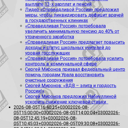
выплате 13-х зарплат и пенсий
Лидер «Справедливой России» предложил
меры, чтобы ликвидировать дефицит врачей
в государственных клиниках
«Справедливая Россия» потребовала
увеличить минимальную пенсию до 40% от
утраченного заработка
«Справедливая Россия» предлагает повысить
доходы и статус школьных учителей до
уровня госслужащих
«Справедливая Россия» потребовала усилить
контроль в коммунальной сфере
Сергей Миронов призвал федеральный центр
помочь городам Урала восстановить
очистные сооружения
Сергей Миронов: «ВДВ – элита и гордость
России!»
Сергей Миронов предложил Набиуллиной
ускорить снижение ключевой ставки
2026-08-05T16:40:25+0300
2026-08-
05T15:00:00+0300
2026-08-05T14:00:04+0300
2026-
08-05T12:45:19+0300
2026-08-
05T10:45:03+0300
2026-08-05T09:30:08+0300
2026-