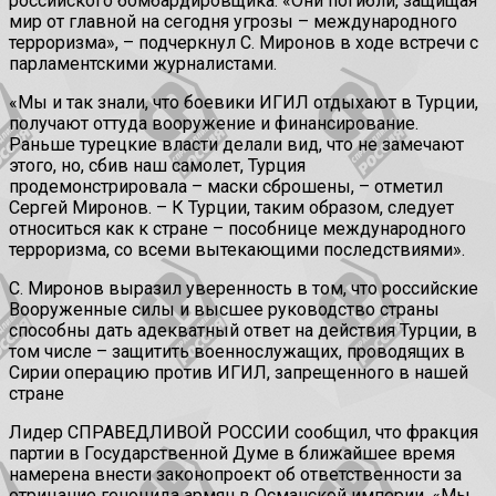
российского бомбардировщика. «Они погибли, защищая
мир от главной на сегодня угрозы – международного
терроризма», – подчеркнул С. Миронов в ходе встречи с
парламентскими журналистами.
«Мы и так знали, что боевики ИГИЛ отдыхают в Турции,
получают оттуда вооружение и финансирование.
Раньше турецкие власти делали вид, что не замечают
этого, но, сбив наш самолет, Турция
продемонстрировала – маски сброшены, – отметил
Сергей Миронов. – К Турции, таким образом, следует
относиться как к стране – пособнице международного
терроризма, со всеми вытекающими последствиями».
С. Миронов выразил уверенность в том, что российские
Вооруженные силы и высшее руководство страны
способны дать адекватный ответ на действия Турции, в
том числе – защитить военнослужащих, проводящих в
Сирии операцию против ИГИЛ, запрещенного в нашей
стране
Лидер СПРАВЕДЛИВОЙ РОССИИ сообщил, что фракция
партии в Государственной Думе в ближайшее время
намерена внести законопроект об ответственности за
отрицание геноцида армян в Османской империи. «Мы