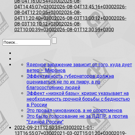
08-04T16:00:54+0300
2026-08-
04T14:45:07+0300
2026-08-04T13:45:16+0300
2026-
08-04T12:20:05+0300
2026-08-
04T11:20:40+0300
2026-08-03T13:00:12+0300
2026-
08-03T10:10:12+0300
2026-08-
02T10:00:39+0300
2026-08-01T12:30:59+0300
Ядерное заражение зависит от того, куда дует
ветер – Миронов
Эффективность губернаторов должна
оцениваться не по их пиару, а по
благосостоянию людей
Эффект «низкой базы»: кризис указывает на
необходимость срочной борьбы с бедностью
в России
Это провал чиновников, а не спортсменов
Это было голосование не за ЛДПР, а против
"Единой России"
2022-09-21T12:50:35+0300
2021-01-
13T16:55:07+0300
2021-03-02T15:01:20+0300
2019-