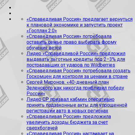
«Справедливая Россия» предлагает вернуться
к плановой экономике и запустить проект
«Госплан 2.0»
«Справедливая Россия» потребовала
оставить семье право выбирать форму
обучения детей
Лидер «Справедливой России» предложил
выдавать льготные кредиты под 2–3% для
пострадавших от ударов по Wildberries
«Справедливая Россия» потребовала создать
Госкомцен для контроля за ценами в стране
Сергей Миронов: «40-дневный план
Зеленского как никогда приблизил победу
России»
Лидер СР призвал кабмин оперативно
принять подзаконные акты для упрощенной
регистрации авто в новых регионах
«Справедливая Россия» предложила
увеличить доходы бюджета за счет
сверхбогачей
«Справедливая Россия» настаивает на