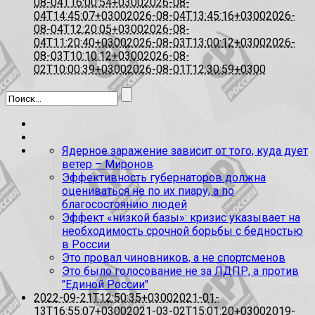
08-04T16:00:54+0300
2026-08-
04T14:45:07+0300
2026-08-04T13:45:16+0300
2026-
08-04T12:20:05+0300
2026-08-
04T11:20:40+0300
2026-08-03T13:00:12+0300
2026-
08-03T10:10:12+0300
2026-08-
02T10:00:39+0300
2026-08-01T12:30:59+0300
Ядерное заражение зависит от того, куда дует
ветер – Миронов
Эффективность губернаторов должна
оцениваться не по их пиару, а по
благосостоянию людей
Эффект «низкой базы»: кризис указывает на
необходимость срочной борьбы с бедностью
в России
Это провал чиновников, а не спортсменов
Это было голосование не за ЛДПР, а против
"Единой России"
2022-09-21T12:50:35+0300
2021-01-
13T16:55:07+0300
2021-03-02T15:01:20+0300
2019-