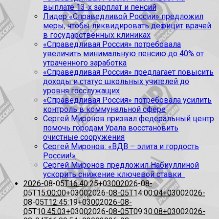
выплате 13-х зарплат и пенсий
Лидер «Справедливой России» предложил
меры, чтобы ликвидировать дефицит врачей
в государственных клиниках
«Справедливая Россия» потребовала
увеличить минимальную пенсию до 40% от
утраченного заработка
«Справедливая Россия» предлагает повысить
доходы и статус школьных учителей до
уровня госслужащих
«Справедливая Россия» потребовала усилить
контроль в коммунальной сфере
Сергей Миронов призвал федеральный центр
помочь городам Урала восстановить
очистные сооружения
Сергей Миронов: «ВДВ – элита и гордость
России!»
Сергей Миронов предложил Набиуллиной
ускорить снижение ключевой ставки
2026-08-05T16:40:25+0300
2026-08-
05T15:00:00+0300
2026-08-05T14:00:04+0300
2026-
08-05T12:45:19+0300
2026-08-
05T10:45:03+0300
2026-08-05T09:30:08+0300
2026-