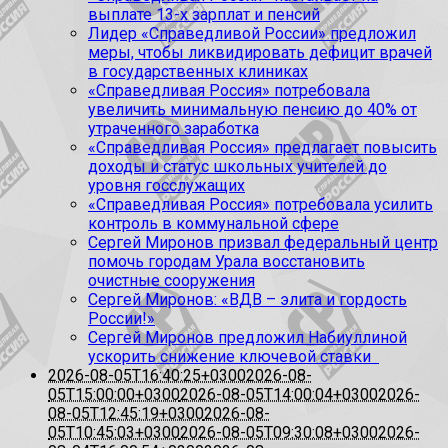
выплате 13-х зарплат и пенсий
Лидер «Справедливой России» предложил
меры, чтобы ликвидировать дефицит врачей
в государственных клиниках
«Справедливая Россия» потребовала
увеличить минимальную пенсию до 40% от
утраченного заработка
«Справедливая Россия» предлагает повысить
доходы и статус школьных учителей до
уровня госслужащих
«Справедливая Россия» потребовала усилить
контроль в коммунальной сфере
Сергей Миронов призвал федеральный центр
помочь городам Урала восстановить
очистные сооружения
Сергей Миронов: «ВДВ – элита и гордость
России!»
Сергей Миронов предложил Набиуллиной
ускорить снижение ключевой ставки
2026-08-05T16:40:25+0300
2026-08-
05T15:00:00+0300
2026-08-05T14:00:04+0300
2026-
08-05T12:45:19+0300
2026-08-
05T10:45:03+0300
2026-08-05T09:30:08+0300
2026-