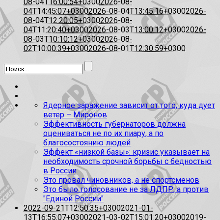
08-04T16:00:54+0300
2026-08-
04T14:45:07+0300
2026-08-04T13:45:16+0300
2026-
08-04T12:20:05+0300
2026-08-
04T11:20:40+0300
2026-08-03T13:00:12+0300
2026-
08-03T10:10:12+0300
2026-08-
02T10:00:39+0300
2026-08-01T12:30:59+0300
Ядерное заражение зависит от того, куда дует
ветер – Миронов
Эффективность губернаторов должна
оцениваться не по их пиару, а по
благосостоянию людей
Эффект «низкой базы»: кризис указывает на
необходимость срочной борьбы с бедностью
в России
Это провал чиновников, а не спортсменов
Это было голосование не за ЛДПР, а против
"Единой России"
2022-09-21T12:50:35+0300
2021-01-
13T16:55:07+0300
2021-03-02T15:01:20+0300
2019-