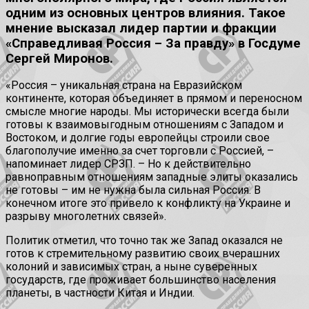
одним из основных центров влияния. Такое
мнение высказал лидер партии и фракции
«Справедливая Россия – За правду» в Госдуме
Сергей Миронов.
«Россия – уникальная страна на Евразийском
континенте, которая объединяет в прямом и переносном
смысле многие народы. Мы исторически всегда были
готовы к взаимовыгодным отношениям с Западом и
Востоком, и долгие годы европейцы строили свое
благополучие именно за счет торговли с Россией, –
напоминает лидер СРЗП. – Но к действительно
равноправным отношениям западные элиты оказались
не готовы – им не нужна была сильная Россия. В
конечном итоге это привело к конфликту на Украине и
разрыву многолетних связей».
Политик отметил, что точно так же Запад оказался не
готов к стремительному развитию своих вчерашних
колоний и зависимых стран, а ныне суверенных
государств, где проживает большинство населения
планеты, в частности Китая и Индии.