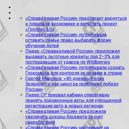
«Справедливая Россия» предлагает вернуться
к плановой экономике и запустить проект
«Госплан 2.0»
«Справедливая Россия» потребовала
оставить семье право выбирать форму
обучения детей
Лидер «Справедливой России» предложил
выдавать льготные кредиты под 2–3% для
пострадавших от ударов по Wildberries
«Справедливая Россия» потребовала создать
Госкомцен для контроля за ценами в стране
Сергей Миронов: «40-дневный план
Зеленского как никогда приблизил победу
России»
Лидер СР призвал кабмин оперативно
принять подзаконные акты для упрощенной
регистрации авто в новых регионах
«Справедливая Россия» предложила
увеличить доходы бюджета за счет
сверхбогачей
«Справедливая Россия» настаивает на