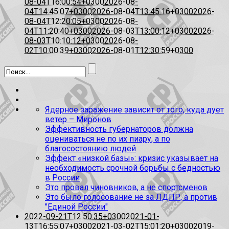
08-04T16:00:54+0300
2026-08-
04T14:45:07+0300
2026-08-04T13:45:16+0300
2026-
08-04T12:20:05+0300
2026-08-
04T11:20:40+0300
2026-08-03T13:00:12+0300
2026-
08-03T10:10:12+0300
2026-08-
02T10:00:39+0300
2026-08-01T12:30:59+0300
Ядерное заражение зависит от того, куда дует
ветер – Миронов
Эффективность губернаторов должна
оцениваться не по их пиару, а по
благосостоянию людей
Эффект «низкой базы»: кризис указывает на
необходимость срочной борьбы с бедностью
в России
Это провал чиновников, а не спортсменов
Это было голосование не за ЛДПР, а против
"Единой России"
2022-09-21T12:50:35+0300
2021-01-
13T16:55:07+0300
2021-03-02T15:01:20+0300
2019-