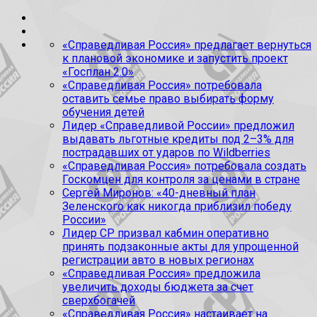
«Справедливая Россия» предлагает вернуться
к плановой экономике и запустить проект
«Госплан 2.0»
«Справедливая Россия» потребовала
оставить семье право выбирать форму
обучения детей
Лидер «Справедливой России» предложил
выдавать льготные кредиты под 2–3% для
пострадавших от ударов по Wildberries
«Справедливая Россия» потребовала создать
Госкомцен для контроля за ценами в стране
Сергей Миронов: «40-дневный план
Зеленского как никогда приблизил победу
России»
Лидер СР призвал кабмин оперативно
принять подзаконные акты для упрощенной
регистрации авто в новых регионах
«Справедливая Россия» предложила
увеличить доходы бюджета за счет
сверхбогачей
«Справедливая Россия» настаивает на