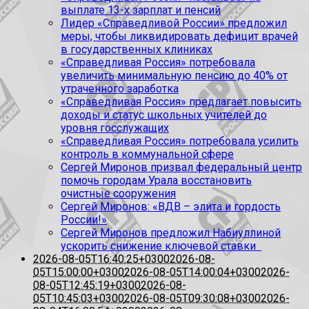
выплате 13-х зарплат и пенсий
Лидер «Справедливой России» предложил
меры, чтобы ликвидировать дефицит врачей
в государственных клиниках
«Справедливая Россия» потребовала
увеличить минимальную пенсию до 40% от
утраченного заработка
«Справедливая Россия» предлагает повысить
доходы и статус школьных учителей до
уровня госслужащих
«Справедливая Россия» потребовала усилить
контроль в коммунальной сфере
Сергей Миронов призвал федеральный центр
помочь городам Урала восстановить
очистные сооружения
Сергей Миронов: «ВДВ – элита и гордость
России!»
Сергей Миронов предложил Набиуллиной
ускорить снижение ключевой ставки
2026-08-05T16:40:25+0300
2026-08-
05T15:00:00+0300
2026-08-05T14:00:04+0300
2026-
08-05T12:45:19+0300
2026-08-
05T10:45:03+0300
2026-08-05T09:30:08+0300
2026-