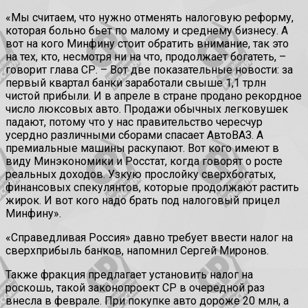
«Мы считаем, что нужно отменять налоговую реформу,
которая больно бьет по малому и среднему бизнесу. А
вот на кого Минфину стоит обратить внимание, так это
на тех, кто, несмотря ни на что, продолжает богатеть, –
говорит глава СР. – Вот две показательные новости: за
первый квартал банки заработали свыше 1,1 трлн
чистой прибыли. И в апреле в стране продано рекордное
число люксовых авто. Продажи обычных легковушек
падают, потому что у нас правительство чересчур
усердно различными сборами спасает АвтоВАЗ. А
премиальные машины раскупают. Вот кого имеют в
виду Минэкономики и Росстат, когда говорят о росте
реальных доходов. Узкую прослойку сверхбогатых,
финансовых спекулянтов, которые продолжают растить
жирок. И вот кого надо брать под налоговый прицел
Минфину».
«Справедливая Россия» давно требует ввести налог на
сверхприбыль банков, напомнил Сергей Миронов.
Также фракция предлагает установить налог на
роскошь, такой законопроект СР в очередной раз
внесла в феврале. При покупке авто дороже 20 млн, а