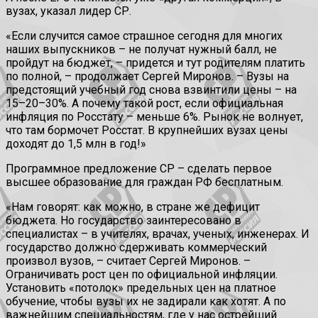
вузах, указал лидер СР.
«Если случится самое страшное сегодня для многих
наших выпускников – не получат нужный балл, не
пройдут на бюджет, – придется и тут родителям платить
по полной, – продолжает Сергей Миронов. – Вузы на
предстоящий учебный год снова взвинтили цены – на
15–20–30%. А почему такой рост, если официальная
инфляция по Росстату – меньше 6%. Рынок не волнует,
что там бормочет Росстат. В крупнейших вузах цены
доходят до 1,5 млн в год!»
Программное предложение СР – сделать первое
высшее образование для граждан РФ бесплатным.
«Нам говорят: как можно, в стране же дефицит
бюджета. Но государство заинтересовано в
специалистах – в учителях, врачах, ученых, инженерах. И
государство должно сдерживать коммерческий
произвол вузов, – считает Сергей Миронов. –
Ограничивать рост цен по официальной инфляции.
Установить «потолок» предельных цен на платное
обучение, чтобы вузы их не задирали как хотят. А по
важнейшим специальностям, где у нас острейший