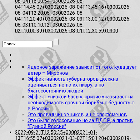
08-04T16:00:54+0300
2026-08-
04T14:45:07+0300
2026-08-04T13:45:16+0300
2026-
08-04T12:20:05+0300
2026-08-
04T11:20:40+0300
2026-08-03T13:00:12+0300
2026-
08-03T10:10:12+0300
2026-08-
02T10:00:39+0300
2026-08-01T12:30:59+0300
Ядерное заражение зависит от того, куда дует
ветер – Миронов
Эффективность губернаторов должна
оцениваться не по их пиару, а по
благосостоянию людей
Эффект «низкой базы»: кризис указывает на
необходимость срочной борьбы с бедностью
в России
Это провал чиновников, а не спортсменов
Это было голосование не за ЛДПР, а против
"Единой России"
2022-09-21T12:50:35+0300
2021-01-
13T16:55:07+0300
2021-03-02T15:01:20+0300
2019-