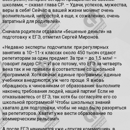
школами, – сказал глава СР. – Удачи, успехов, мужества,
веры в себя! Сейчас в вашей жизни момент очень
волнительный, непростой, а еще, к сожалению, очень
затратный для родителей».
Сначала родители отдавали «бешеные деньги» на
подготовку к ЕГЭ, отметил Сергей Миронов.
«Недавно эксперты подсчитали: при регулярных
занятиях в 10–11-х классах около 450 тысяч отдают
репетиторам за один предмет. За три – до 1,5 млн! –
говорит лидер СР. – И все потому, что ЕГЭ за четверть
века так и не привели в соответствие со школьной
программой. Хотя сейчас единые программы, единые
учебники внедряются, уж чего проще. Я вновь
обращаюсь к чиновникам от образования: выполните
наконец требования людей, нашей партии! Если не
отказываетесь от ЕГЭ, так хотя бы согласуйте его со
школьной программой! Чтобы школьных знаний
хватало для подготовки, чтобы не надо было разоряться
на репетиторов. Хватит уже вести образование по
коммерческим рельсам!»
А после ЕГЭ начинается уже «другая коммерция», в