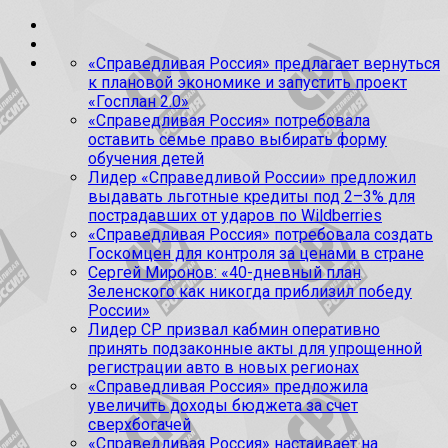
«Справедливая Россия» предлагает вернуться
к плановой экономике и запустить проект
«Госплан 2.0»
«Справедливая Россия» потребовала
оставить семье право выбирать форму
обучения детей
Лидер «Справедливой России» предложил
выдавать льготные кредиты под 2–3% для
пострадавших от ударов по Wildberries
«Справедливая Россия» потребовала создать
Госкомцен для контроля за ценами в стране
Сергей Миронов: «40-дневный план
Зеленского как никогда приблизил победу
России»
Лидер СР призвал кабмин оперативно
принять подзаконные акты для упрощенной
регистрации авто в новых регионах
«Справедливая Россия» предложила
увеличить доходы бюджета за счет
сверхбогачей
«Справедливая Россия» настаивает на