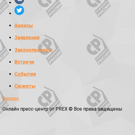
Анонсы
Заявления
Законопроекты
Встречи
События
Сюжеты
Наверх
Онлайн пресс-центр от PREX © Все права защищены