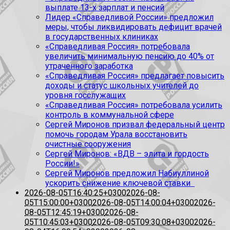
выплате 13-х зарплат и пенсий
Лидер «Справедливой России» предложил
меры, чтобы ликвидировать дефицит врачей
в государственных клиниках
«Справедливая Россия» потребовала
увеличить минимальную пенсию до 40% от
утраченного заработка
«Справедливая Россия» предлагает повысить
доходы и статус школьных учителей до
уровня госслужащих
«Справедливая Россия» потребовала усилить
контроль в коммунальной сфере
Сергей Миронов призвал федеральный центр
помочь городам Урала восстановить
очистные сооружения
Сергей Миронов: «ВДВ – элита и гордость
России!»
Сергей Миронов предложил Набиуллиной
ускорить снижение ключевой ставки
2026-08-05T16:40:25+0300
2026-08-
05T15:00:00+0300
2026-08-05T14:00:04+0300
2026-
08-05T12:45:19+0300
2026-08-
05T10:45:03+0300
2026-08-05T09:30:08+0300
2026-