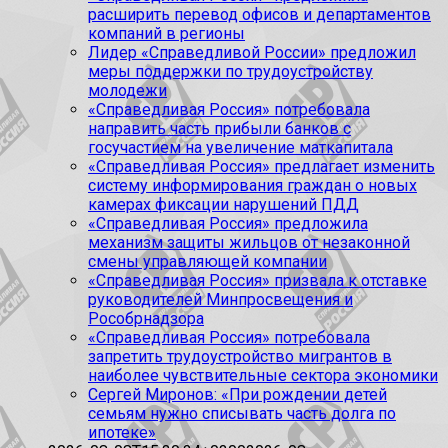
расширить перевод офисов и департаментов
компаний в регионы
Лидер «Справедливой России» предложил
меры поддержки по трудоустройству
молодежи
«Справедливая Россия» потребовала
направить часть прибыли банков с
госучастием на увеличение маткапитала
«Справедливая Россия» предлагает изменить
систему информирования граждан о новых
камерах фиксации нарушений ПДД
«Справедливая Россия» предложила
механизм защиты жильцов от незаконной
смены управляющей компании
«Справедливая Россия» призвала к отставке
руководителей Минпросвещения и
Рособрнадзора
«Справедливая Россия» потребовала
запретить трудоустройство мигрантов в
наиболее чувствительные сектора экономики
Сергей Миронов: «При рождении детей
семьям нужно списывать часть долга по
ипотеке»