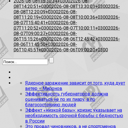
2026-08-08T15:30:34+0300
2026-08-
08T14:20:51+0300
2026-08-08T13:30:01+0300
2026-
08-08T12:20:09+0300
2026-08-
08T11:20:19+0300
2026-08-08T10:00:36+0300
2026-
08-07T15:40:41+0300
2026-08-
07T11:20:52+0300
2026-08-07T10:00:11+0300
2026-
08-07T09:00:27+0300
2026-08-
06T15:15:26+0300
2026-08-06T12:45:42+0300
2026-
08-06T11:45:50+0300
2026-08-
06T10:45:51+0300
2026-08-06T09:00:20+0300
Ядерное заражение зависит от того, куда дует
ветер – Миронов
Эффективность губернаторов должна
оцениваться не по их пиару, а по
благосостоянию людей
Эффект «низкой базы»: кризис указывает на
необходимость срочной борьбы с бедностью
в России
Это провал чиновников, а не спортсменов