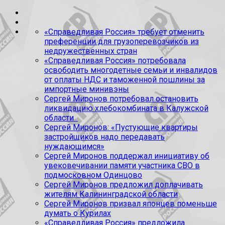
«Справедливая Россия» требует отменить
преференции для грузоперевозчиков из
недружественных стран
«Справедливая Россия» потребовала
освободить многодетные семьи и инвалидов
от оплаты НДС и таможенной пошлины за
импортные минивэны
Сергей Миронов потребовал остановить
ликвидацию хлебокомбината в Калужской
области
Сергей Миронов: «Пустующие квартиры
застройщиков надо передавать
нуждающимся»
Сергей Миронов поддержал инициативу об
увековечивании памяти участника СВО в
подмосковном Одинцово
Сергей Миронов предложил доплачивать
жителям Калининградской области
Сергей Миронов призвал японцев поменьше
думать о Курилах
«Справедливая Россия» предложила