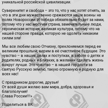
уникальной российской цивилизации.
Суверенитет и свобода – это то, что у нас хотят отнять, за
что в эти дни мужественно сражаются наши воины на
полях Новороссии. И победа обязательно будет за нами,
потому что у нас могучая страна, замечательные люди,
героическая история, великая культура, потому что на
нашей стороне правда, которую не одолеть никаким
силам зла!
Мы все любим свою Отчизну, преклоняемся перед ее
великим прошлым, верим в её счастливое будущее. Это
чувство – в наших делах и поступках, в заботе о детях и
родителях, родных и близких, в желании сделать жизнь
вокруг лучше. Это чувство – в нашей гордости за
святую Русскую землю, такую огромную и родную для
всех нас!
С праздником дорогие, друзья!
От всей души желаю вам мира, добра, здоровья и
благополучия!
Слава России!!!»
Поделиться в ВК