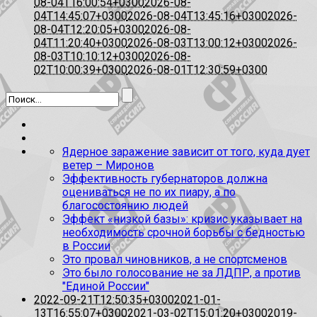
08-04T16:00:54+0300
2026-08-
04T14:45:07+0300
2026-08-04T13:45:16+0300
2026-
08-04T12:20:05+0300
2026-08-
04T11:20:40+0300
2026-08-03T13:00:12+0300
2026-
08-03T10:10:12+0300
2026-08-
02T10:00:39+0300
2026-08-01T12:30:59+0300
Ядерное заражение зависит от того, куда дует
ветер – Миронов
Эффективность губернаторов должна
оцениваться не по их пиару, а по
благосостоянию людей
Эффект «низкой базы»: кризис указывает на
необходимость срочной борьбы с бедностью
в России
Это провал чиновников, а не спортсменов
Это было голосование не за ЛДПР, а против
"Единой России"
2022-09-21T12:50:35+0300
2021-01-
13T16:55:07+0300
2021-03-02T15:01:20+0300
2019-