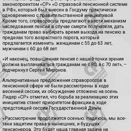
законопроектом «СР» «О страховой пенсионной системе
в РФ», который был внесен в Госдуму практически
одновременно с правительственной инициативой.
Кроме того, справороссы предлагают ввести механизм
наследования пенсий в случае смерти получателя, дать
гражданам право выбирать время выхода на пенсию в
пределах того возрастного порога, который
предлагается изменить: женщинам с 55 до 63 лет,
мужчинам с 60 до 68 лет.
«И наконец, повышенная пенсия с нашей точки зрения
должна выплачиваться гражданам не с 80, а с 70 лет», –
подчеркнул Сергей Миронов.
Альтернативные предложения справороссов в
пенсионной сфере не были рассмотрены в ходе
весенней сессии, их обсуждение отложено на осень.
Лидер «СР» отметил, что борьба за реализацию этих
инициатив станет приоритетом фракции в ходе
предстоящей сессии Государственной Думы.
«Рассмотрение продолжится осенью. Надеюсь, мы все-
таки защитим права и нынешних, и будущих
пенсионеров. Это будет наша главная задача на