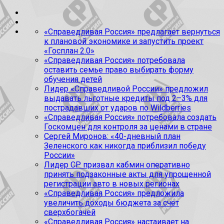
«Справедливая Россия» предлагает вернуться
к плановой экономике и запустить проект
«Госплан 2.0»
«Справедливая Россия» потребовала
оставить семье право выбирать форму
обучения детей
Лидер «Справедливой России» предложил
выдавать льготные кредиты под 2–3% для
пострадавших от ударов по Wildberries
«Справедливая Россия» потребовала создать
Госкомцен для контроля за ценами в стране
Сергей Миронов: «40-дневный план
Зеленского как никогда приблизил победу
России»
Лидер СР призвал кабмин оперативно
принять подзаконные акты для упрощенной
регистрации авто в новых регионах
«Справедливая Россия» предложила
увеличить доходы бюджета за счет
сверхбогачей
«Справедливая Россия» настаивает на