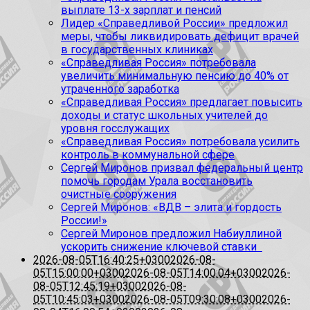
выплате 13-х зарплат и пенсий
Лидер «Справедливой России» предложил
меры, чтобы ликвидировать дефицит врачей
в государственных клиниках
«Справедливая Россия» потребовала
увеличить минимальную пенсию до 40% от
утраченного заработка
«Справедливая Россия» предлагает повысить
доходы и статус школьных учителей до
уровня госслужащих
«Справедливая Россия» потребовала усилить
контроль в коммунальной сфере
Сергей Миронов призвал федеральный центр
помочь городам Урала восстановить
очистные сооружения
Сергей Миронов: «ВДВ – элита и гордость
России!»
Сергей Миронов предложил Набиуллиной
ускорить снижение ключевой ставки
2026-08-05T16:40:25+0300
2026-08-
05T15:00:00+0300
2026-08-05T14:00:04+0300
2026-
08-05T12:45:19+0300
2026-08-
05T10:45:03+0300
2026-08-05T09:30:08+0300
2026-