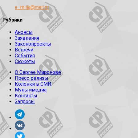
e_milia@mail.ru
Рубрики
Анонсы
Заявления
Законопроекты
Встречи
События
Сюжеты
О Сергее Миронове
Пресс-релизы
Колонки в СМИ
Мультимедиа
Контакты
Запросы