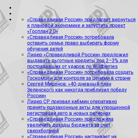
«Справедливая Россия» предлагает вернуться
к плановой экономике и запустить проект
«Госплан 2.0»
«Справедливая Россия» потребовала
оставить семье право выбирать форму
обучения детей
Лидер «Справедливой России» предложил
выдавать льготные кредиты под 2–3% для
пострадавших от ударов по Wildberries
«Справедливая Россия» потребовала создать
Госкомцен для контроля за ценами в стране
Сергей Миронов: «40-дневный план
Зеленского как никогда приблизил победу
России»
Лидер СР призвал кабмин оперативно
принять подзаконные акты для упрощенной
регистрации авто в новых регионах
«Справедливая Россия» предложила
увеличить доходы бюджета за счет
сверхбогачей
«Справедливая Россия» настаивает на