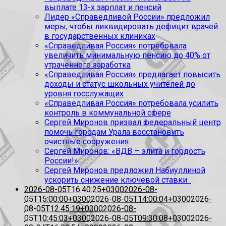
выплате 13-х зарплат и пенсий
Лидер «Справедливой России» предложил
меры, чтобы ликвидировать дефицит врачей
в государственных клиниках
«Справедливая Россия» потребовала
увеличить минимальную пенсию до 40% от
утраченного заработка
«Справедливая Россия» предлагает повысить
доходы и статус школьных учителей до
уровня госслужащих
«Справедливая Россия» потребовала усилить
контроль в коммунальной сфере
Сергей Миронов призвал федеральный центр
помочь городам Урала восстановить
очистные сооружения
Сергей Миронов: «ВДВ – элита и гордость
России!»
Сергей Миронов предложил Набиуллиной
ускорить снижение ключевой ставки
2026-08-05T16:40:25+0300
2026-08-
05T15:00:00+0300
2026-08-05T14:00:04+0300
2026-
08-05T12:45:19+0300
2026-08-
05T10:45:03+0300
2026-08-05T09:30:08+0300
2026-