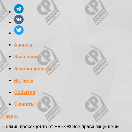
Анонсы
Заявления
Законопроекты
Встречи
События
Сюжеты
Наверх
Онлайн пресс-центр от PREX © Все права защищены