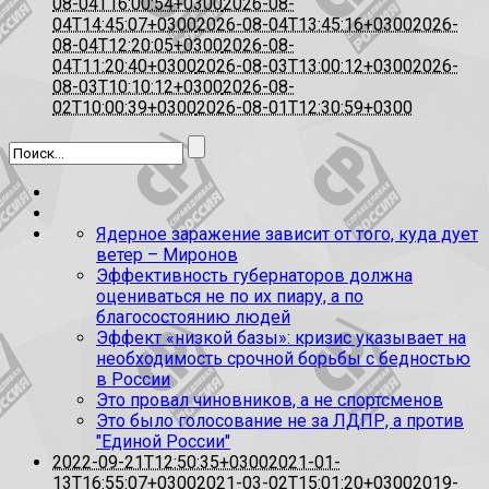
08-04T16:00:54+0300
2026-08-
04T14:45:07+0300
2026-08-04T13:45:16+0300
2026-
08-04T12:20:05+0300
2026-08-
04T11:20:40+0300
2026-08-03T13:00:12+0300
2026-
08-03T10:10:12+0300
2026-08-
02T10:00:39+0300
2026-08-01T12:30:59+0300
Ядерное заражение зависит от того, куда дует
ветер – Миронов
Эффективность губернаторов должна
оцениваться не по их пиару, а по
благосостоянию людей
Эффект «низкой базы»: кризис указывает на
необходимость срочной борьбы с бедностью
в России
Это провал чиновников, а не спортсменов
Это было голосование не за ЛДПР, а против
"Единой России"
2022-09-21T12:50:35+0300
2021-01-
13T16:55:07+0300
2021-03-02T15:01:20+0300
2019-