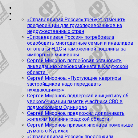
«Справедливая Россия» требует отменить
преференции для грузоперевозчиков из
недружественных стран
«Справедливая Россия» потребовала
освободить многодетные семьи и инвалидов
от оплаты НДС и таможенной пошлины за
импортные минивэны
Сергей Миронов потребовал остановить
ликвидацию хлебокомбината в Калужской
области
Сергей Миронов: «Пустующие квартиры
застройщиков надо передавать
нуждающимся»
Сергей Миронов поддержал инициативу об
увековечивании памяти участника СВО в
подмосковном Одинцово
Сергей Миронов предложил доплачивать
жителям Калининградской области
Сергей Миронов призвал японцев поменьше
думать о Курилах
«Справедливая Россия» предложила