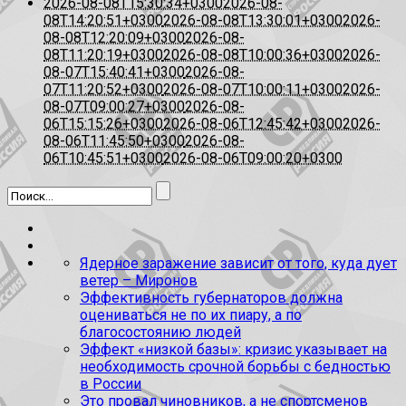
2026-08-08T15:30:34+0300
2026-08-
08T14:20:51+0300
2026-08-08T13:30:01+0300
2026-
08-08T12:20:09+0300
2026-08-
08T11:20:19+0300
2026-08-08T10:00:36+0300
2026-
08-07T15:40:41+0300
2026-08-
07T11:20:52+0300
2026-08-07T10:00:11+0300
2026-
08-07T09:00:27+0300
2026-08-
06T15:15:26+0300
2026-08-06T12:45:42+0300
2026-
08-06T11:45:50+0300
2026-08-
06T10:45:51+0300
2026-08-06T09:00:20+0300
Ядерное заражение зависит от того, куда дует
ветер – Миронов
Эффективность губернаторов должна
оцениваться не по их пиару, а по
благосостоянию людей
Эффект «низкой базы»: кризис указывает на
необходимость срочной борьбы с бедностью
в России
Это провал чиновников, а не спортсменов