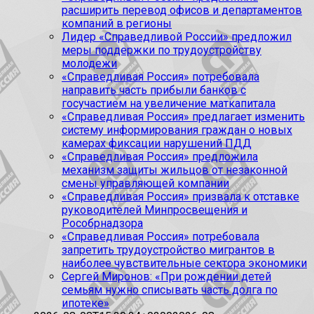
расширить перевод офисов и департаментов
компаний в регионы
Лидер «Справедливой России» предложил
меры поддержки по трудоустройству
молодежи
«Справедливая Россия» потребовала
направить часть прибыли банков с
госучастием на увеличение маткапитала
«Справедливая Россия» предлагает изменить
систему информирования граждан о новых
камерах фиксации нарушений ПДД
«Справедливая Россия» предложила
механизм защиты жильцов от незаконной
смены управляющей компании
«Справедливая Россия» призвала к отставке
руководителей Минпросвещения и
Рособрнадзора
«Справедливая Россия» потребовала
запретить трудоустройство мигрантов в
наиболее чувствительные сектора экономики
Сергей Миронов: «При рождении детей
семьям нужно списывать часть долга по
ипотеке»