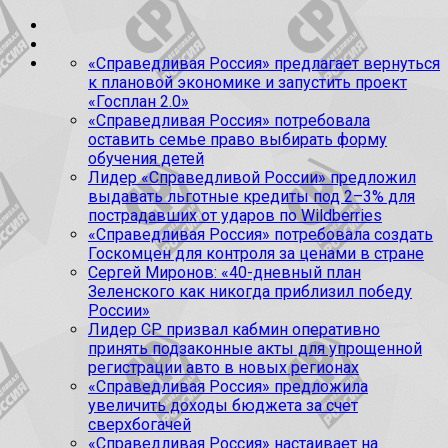
«Справедливая Россия» предлагает вернуться
к плановой экономике и запустить проект
«Госплан 2.0»
«Справедливая Россия» потребовала
оставить семье право выбирать форму
обучения детей
Лидер «Справедливой России» предложил
выдавать льготные кредиты под 2–3% для
пострадавших от ударов по Wildberries
«Справедливая Россия» потребовала создать
Госкомцен для контроля за ценами в стране
Сергей Миронов: «40-дневный план
Зеленского как никогда приблизил победу
России»
Лидер СР призвал кабмин оперативно
принять подзаконные акты для упрощенной
регистрации авто в новых регионах
«Справедливая Россия» предложила
увеличить доходы бюджета за счет
сверхбогачей
«Справедливая Россия» настаивает на