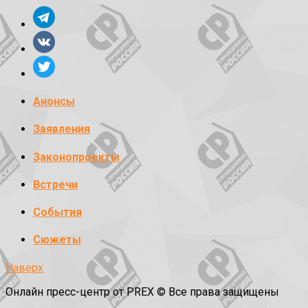
Анонсы
Заявления
Законопроекты
Встречи
События
Сюжеты
Наверх
Онлайн пресс-центр от PREX © Все права защищены