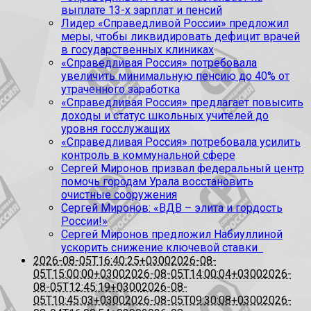
выплате 13-х зарплат и пенсий
Лидер «Справедливой России» предложил
меры, чтобы ликвидировать дефицит врачей
в государственных клиниках
«Справедливая Россия» потребовала
увеличить минимальную пенсию до 40% от
утраченного заработка
«Справедливая Россия» предлагает повысить
доходы и статус школьных учителей до
уровня госслужащих
«Справедливая Россия» потребовала усилить
контроль в коммунальной сфере
Сергей Миронов призвал федеральный центр
помочь городам Урала восстановить
очистные сооружения
Сергей Миронов: «ВДВ – элита и гордость
России!»
Сергей Миронов предложил Набиуллиной
ускорить снижение ключевой ставки
2026-08-05T16:40:25+0300
2026-08-
05T15:00:00+0300
2026-08-05T14:00:04+0300
2026-
08-05T12:45:19+0300
2026-08-
05T10:45:03+0300
2026-08-05T09:30:08+0300
2026-