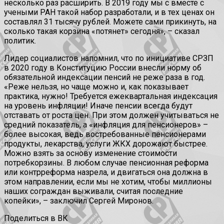
несколько раз расширить. В 2019 году мы с вместе с
учеными РАН такой набор разработали, и в тех ценах он
составлял 31 тысячу рублей. Можете сами прикинуть, на
сколько такая корзина «потянет» сегодня», – сказал
политик.
Лидер социалистов напомнил, что по инициативе СРЗП
в 2020 году в Конституцию России внесли норму об
обязательной индексации пенсий не реже раза в год.
«Реже нельзя, но чаще можно и, как показывает
практика, нужно! Требуется ежеквартальная индексация
на уровень инфляции! Иначе пенсии всегда будут
отставать от роста цен. При этом должен учитываться не
средний показатель, а «инфляция для пенсионеров» –
более высокая, ведь востребованные пенсионерами
продукты, лекарства, услуги ЖКХ дорожают быстрее.
Можно взять за основу изменение стоимости
потребкорзины. В любом случае пенсионная реформа
или контрреформа назрела, и двигаться она должна в
этом направлении, если мы не хотим, чтобы миллионы
наших сограждан выживали, считая последние
копейки», – заключил Сергей Миронов.
Поделиться в ВК