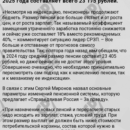
2025 года составляет всего 23 175 рублей.
«Несмотря на индексацию, пенсионеры продолжают
беднеть. Размер пенсий все больше отстает и от роста
цен, и от роста зарплат. Так называемый коэффициент
замещения утраченного заработка постоянно снижается
и сейчас уже составляет 18% вместо рекомендуемых
40%, – комментирует ситуацию лидер СРЗП. – Все
больше и отставание от прогнозов самого
правительства. Так, полтора года назад нам обещали, что
в 2024 году средний размер пенсии составит 23 405
рублей, но даже сейчас он не достиг этого уровня.
Совершенно очевидно, что необходимо принципиально
пересмотреть сам подход как к начислению пенсии, так
и к механизму ее индексации».
В связи с этим Сергей Миронов назвал основные
параметры изменений пенсионной системы, которую
предлагает «Справедливая Россия – За правду».
«При назначении новых пенсий и перерасчете старых
надо исходить из зарплат, стажа, условий труда. При
этом размер выплат не должен быть ниже стоимости
потребительской корзины, состав которой нужно в