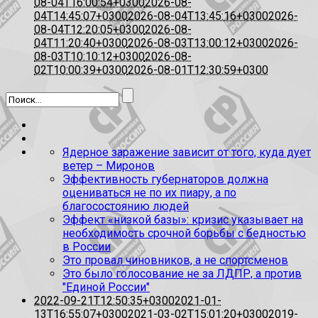
08-04T16:00:54+0300
2026-08-
04T14:45:07+0300
2026-08-04T13:45:16+0300
2026-
08-04T12:20:05+0300
2026-08-
04T11:20:40+0300
2026-08-03T13:00:12+0300
2026-
08-03T10:10:12+0300
2026-08-
02T10:00:39+0300
2026-08-01T12:30:59+0300
Ядерное заражение зависит от того, куда дует
ветер – Миронов
Эффективность губернаторов должна
оцениваться не по их пиару, а по
благосостоянию людей
Эффект «низкой базы»: кризис указывает на
необходимость срочной борьбы с бедностью
в России
Это провал чиновников, а не спортсменов
Это было голосование не за ЛДПР, а против
"Единой России"
2022-09-21T12:50:35+0300
2021-01-
13T16:55:07+0300
2021-03-02T15:01:20+0300
2019-