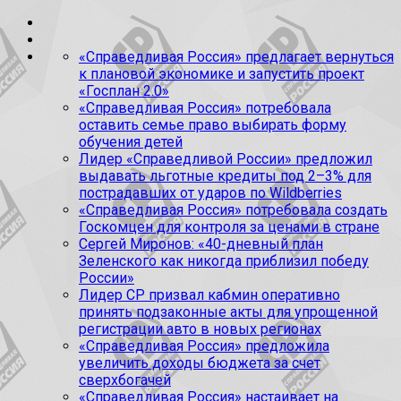
«Справедливая Россия» предлагает вернуться
к плановой экономике и запустить проект
«Госплан 2.0»
«Справедливая Россия» потребовала
оставить семье право выбирать форму
обучения детей
Лидер «Справедливой России» предложил
выдавать льготные кредиты под 2–3% для
пострадавших от ударов по Wildberries
«Справедливая Россия» потребовала создать
Госкомцен для контроля за ценами в стране
Сергей Миронов: «40-дневный план
Зеленского как никогда приблизил победу
России»
Лидер СР призвал кабмин оперативно
принять подзаконные акты для упрощенной
регистрации авто в новых регионах
«Справедливая Россия» предложила
увеличить доходы бюджета за счет
сверхбогачей
«Справедливая Россия» настаивает на