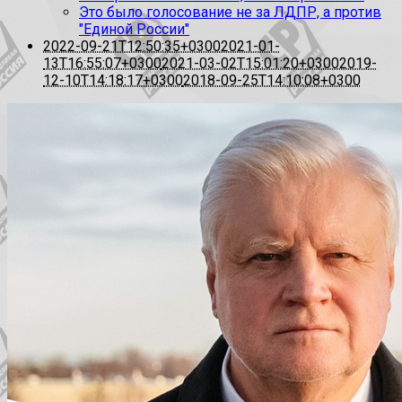
Это было голосование не за ЛДПР, а против
"Единой России"
2022-09-21T12:50:35+0300
2021-01-
13T16:55:07+0300
2021-03-02T15:01:20+0300
2019-
12-10T14:18:17+0300
2018-09-25T14:10:08+0300