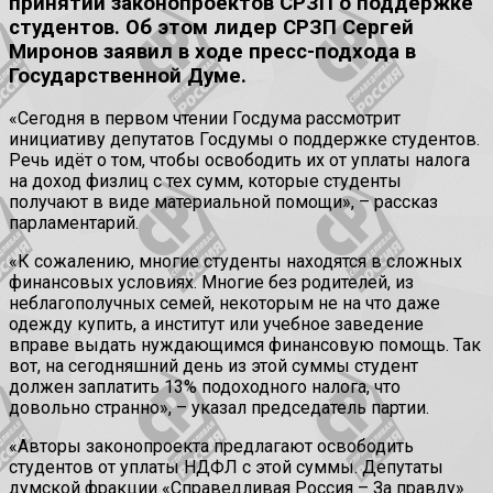
принятии законопроектов СРЗП о поддержке
студентов. Об этом лидер СРЗП Сергей
Миронов заявил в ходе пресс-подхода в
Государственной Думе.
«Сегодня в первом чтении Госдума рассмотрит
инициативу депутатов Госдумы о поддержке студентов.
Речь идёт о том, чтобы освободить их от уплаты налога
на доход физлиц с тех сумм, которые студенты
получают в виде материальной помощи», – рассказ
парламентарий.
«К сожалению, многие студенты находятся в сложных
финансовых условиях. Многие без родителей, из
неблагополучных семей, некоторым не на что даже
одежду купить, а институт или учебное заведение
вправе выдать нуждающимся финансовую помощь. Так
вот, на сегодняшний день из этой суммы студент
должен заплатить 13% подоходного налога, что
довольно странно», – указал председатель партии.
«Авторы законопроекта предлагают освободить
студентов от уплаты НДФЛ с этой суммы. Депутаты
думской фракции «Справедливая Россия – За правду»