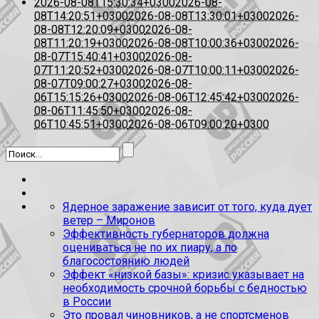
2026-08-08T15:30:34+0300
2026-08-
08T14:20:51+0300
2026-08-08T13:30:01+0300
2026-
08-08T12:20:09+0300
2026-08-
08T11:20:19+0300
2026-08-08T10:00:36+0300
2026-
08-07T15:40:41+0300
2026-08-
07T11:20:52+0300
2026-08-07T10:00:11+0300
2026-
08-07T09:00:27+0300
2026-08-
06T15:15:26+0300
2026-08-06T12:45:42+0300
2026-
08-06T11:45:50+0300
2026-08-
06T10:45:51+0300
2026-08-06T09:00:20+0300
Ядерное заражение зависит от того, куда дует
ветер – Миронов
Эффективность губернаторов должна
оцениваться не по их пиару, а по
благосостоянию людей
Эффект «низкой базы»: кризис указывает на
необходимость срочной борьбы с бедностью
в России
Это провал чиновников, а не спортсменов