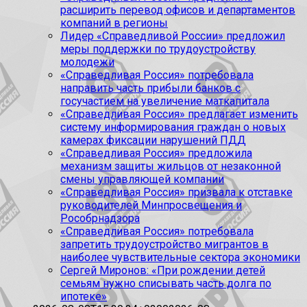
расширить перевод офисов и департаментов
компаний в регионы
Лидер «Справедливой России» предложил
меры поддержки по трудоустройству
молодежи
«Справедливая Россия» потребовала
направить часть прибыли банков с
госучастием на увеличение маткапитала
«Справедливая Россия» предлагает изменить
систему информирования граждан о новых
камерах фиксации нарушений ПДД
«Справедливая Россия» предложила
механизм защиты жильцов от незаконной
смены управляющей компании
«Справедливая Россия» призвала к отставке
руководителей Минпросвещения и
Рособрнадзора
«Справедливая Россия» потребовала
запретить трудоустройство мигрантов в
наиболее чувствительные сектора экономики
Сергей Миронов: «При рождении детей
семьям нужно списывать часть долга по
ипотеке»