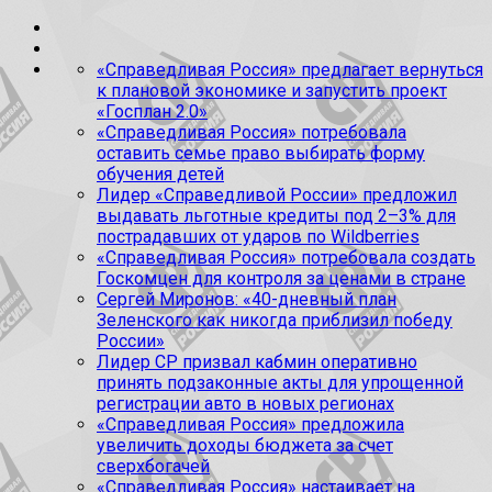
«Справедливая Россия» предлагает вернуться
к плановой экономике и запустить проект
«Госплан 2.0»
«Справедливая Россия» потребовала
оставить семье право выбирать форму
обучения детей
Лидер «Справедливой России» предложил
выдавать льготные кредиты под 2–3% для
пострадавших от ударов по Wildberries
«Справедливая Россия» потребовала создать
Госкомцен для контроля за ценами в стране
Сергей Миронов: «40-дневный план
Зеленского как никогда приблизил победу
России»
Лидер СР призвал кабмин оперативно
принять подзаконные акты для упрощенной
регистрации авто в новых регионах
«Справедливая Россия» предложила
увеличить доходы бюджета за счет
сверхбогачей
«Справедливая Россия» настаивает на