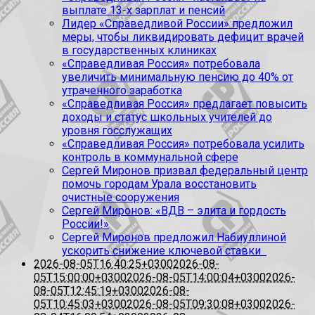
выплате 13-х зарплат и пенсий
Лидер «Справедливой России» предложил
меры, чтобы ликвидировать дефицит врачей
в государственных клиниках
«Справедливая Россия» потребовала
увеличить минимальную пенсию до 40% от
утраченного заработка
«Справедливая Россия» предлагает повысить
доходы и статус школьных учителей до
уровня госслужащих
«Справедливая Россия» потребовала усилить
контроль в коммунальной сфере
Сергей Миронов призвал федеральный центр
помочь городам Урала восстановить
очистные сооружения
Сергей Миронов: «ВДВ – элита и гордость
России!»
Сергей Миронов предложил Набиуллиной
ускорить снижение ключевой ставки
2026-08-05T16:40:25+0300
2026-08-
05T15:00:00+0300
2026-08-05T14:00:04+0300
2026-
08-05T12:45:19+0300
2026-08-
05T10:45:03+0300
2026-08-05T09:30:08+0300
2026-