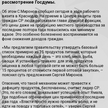
рассмотрение Госдумы.
Об этом С.Миронов сообщил сегодня в ходе рабочего
визита в Краснодар. На приеме в Центре защиты прав
граждан СР люди рассказали главе думской фракции,
что цены даже на продукцию местного производства за
последние полтора года повысились как минимум
вдвое. Это особенно болезненно воспринимается на
фоне снижения доходов граждан.
«Мы предлагаем правительству утвердить базовый
список примерно из 25 продуктов питания, которые
необходимы каждый день – это хлеб, мясо, рыба,
овощи. И установить правило: для этих продуктов
наценка в любой торговой сети не может быть больше
15 процентов от стоимости первой оптовой закупки», –
пояснил суть предложения Сергей Миронов.
Опасения, что такой механизм может привести к
дефициту продуктов, беспочвенны, считает лидер СР.
Это, по его словам, доказывает успешный опыт Ямала,
где подобные ограничения цен применяются последние
два года. «Власти просто нужно проявить волю, и не
идти на поводу у торговых сетей», – уверен Сергей