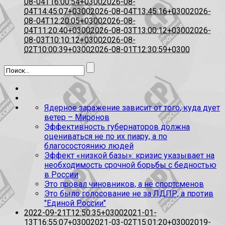
08-04T16:00:54+0300
2026-08-
04T14:45:07+0300
2026-08-04T13:45:16+0300
2026-
08-04T12:20:05+0300
2026-08-
04T11:20:40+0300
2026-08-03T13:00:12+0300
2026-
08-03T10:10:12+0300
2026-08-
02T10:00:39+0300
2026-08-01T12:30:59+0300
Ядерное заражение зависит от того, куда дует
ветер – Миронов
Эффективность губернаторов должна
оцениваться не по их пиару, а по
благосостоянию людей
Эффект «низкой базы»: кризис указывает на
необходимость срочной борьбы с бедностью
в России
Это провал чиновников, а не спортсменов
Это было голосование не за ЛДПР, а против
"Единой России"
2022-09-21T12:50:35+0300
2021-01-
13T16:55:07+0300
2021-03-02T15:01:20+0300
2019-