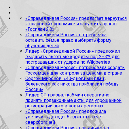
«Справедливая Россия» предлагает вернуться
к плановой экономике и запустить проект
«Госплан 2.0»
«Справедливая Россия» потребовала
оставить семье право выбирать форму
обучения детей
Лидер «Справедливой России» предложил
выдавать льготные кредиты под 2–3% для
пострадавших от ударов по Wildberries
«Справедливая Россия» потребовала создать
Госкомцен для контроля за ценами в стране
Сергей Миронов: «40-дневный план
Зеленского как никогда приблизил победу
России»
Лидер СР призвал кабмин оперативно
принять подзаконные акты для упрощенной
регистрации авто в новых регионах
«Справедливая Россия» предложила
увеличить доходы бюджета за счет
сверхбогачей
«Справедливая Россия» настаивает на