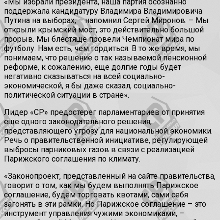
«Мы избрали президента, наша партия осознанно
поддержала кандидатуру Владимира Владимировича
Путина на выборах, – напомнил Сергей Миронов. – Мы
открыли крымский мост, это действительно большой
прорыв. Мы блестяще провели Чемпионат мира по
футболу. Нам есть, чем гордиться. В то же время, мы
понимаем, что решение о так называемой пенсионной
реформе, к сожалению, еще долгие годы будет
негативно сказываться на всей социально-
экономической, я бы даже сказал, социально-
политической ситуации в стране».
Лидер «СР» предостерег парламентариев от принятия
еще одного законодательного решения,
представляющего угрозу для национальной экономики.
Речь о правительственной инициативе, регулирующей
выбросы парниковых газов в связи с реализацией
Парижского соглашения по климату.
«Законопроект, представленный на сайте правительства,
говорит о том, как мы будем выполнять Парижское
соглашение, будем торговать квотами, сами себя
загонять в эти рамки. Но Парижское соглашение – это
инструмент управления чужими экономиками, –