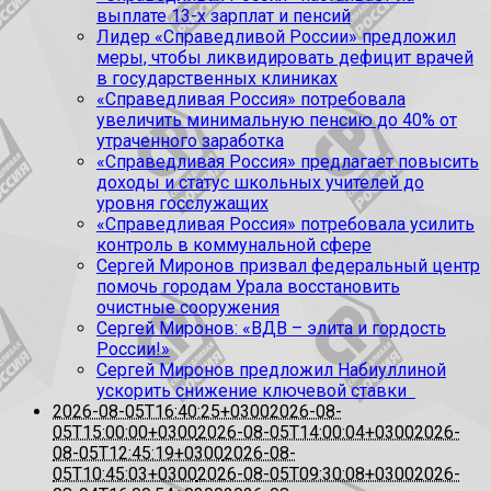
выплате 13-х зарплат и пенсий
Лидер «Справедливой России» предложил
меры, чтобы ликвидировать дефицит врачей
в государственных клиниках
«Справедливая Россия» потребовала
увеличить минимальную пенсию до 40% от
утраченного заработка
«Справедливая Россия» предлагает повысить
доходы и статус школьных учителей до
уровня госслужащих
«Справедливая Россия» потребовала усилить
контроль в коммунальной сфере
Сергей Миронов призвал федеральный центр
помочь городам Урала восстановить
очистные сооружения
Сергей Миронов: «ВДВ – элита и гордость
России!»
Сергей Миронов предложил Набиуллиной
ускорить снижение ключевой ставки
2026-08-05T16:40:25+0300
2026-08-
05T15:00:00+0300
2026-08-05T14:00:04+0300
2026-
08-05T12:45:19+0300
2026-08-
05T10:45:03+0300
2026-08-05T09:30:08+0300
2026-