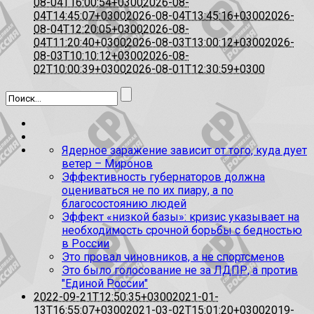
08-04T16:00:54+0300
2026-08-
04T14:45:07+0300
2026-08-04T13:45:16+0300
2026-
08-04T12:20:05+0300
2026-08-
04T11:20:40+0300
2026-08-03T13:00:12+0300
2026-
08-03T10:10:12+0300
2026-08-
02T10:00:39+0300
2026-08-01T12:30:59+0300
Ядерное заражение зависит от того, куда дует
ветер – Миронов
Эффективность губернаторов должна
оцениваться не по их пиару, а по
благосостоянию людей
Эффект «низкой базы»: кризис указывает на
необходимость срочной борьбы с бедностью
в России
Это провал чиновников, а не спортсменов
Это было голосование не за ЛДПР, а против
"Единой России"
2022-09-21T12:50:35+0300
2021-01-
13T16:55:07+0300
2021-03-02T15:01:20+0300
2019-