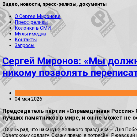
Видео, новости, пресс-релизы, документы
О Сергее Миронове
Пресс-релизы
Колонки в СМИ
Мультимедиа
Контакты
Запросы
Сергей Миронов: «Мы должн
никому позволять переписа
События
04 мая 2026
Председатель партии «Справедливая Россия» С
лучших памятников в мире, и он не может не 
«Очень рад, что накануне великого праздника — Дня По
Советскому солдату. Скажу прямо: я потрясён! Ржевский