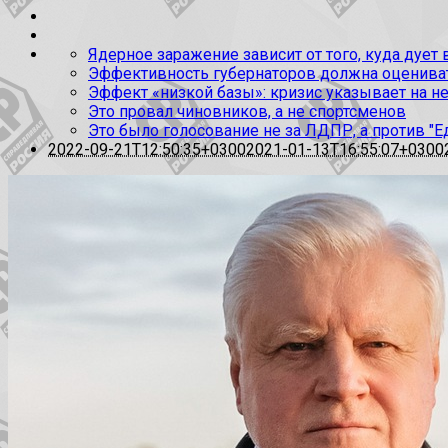
Ядерное заражение зависит от того, куда дует
Эффективность губернаторов должна оценивать
Эффект «низкой базы»: кризис указывает на н
Это провал чиновников, а не спортсменов
Это было голосование не за ЛДПР, а против "Е
2022-09-21T12:50:35+0300
2021-01-13T16:55:07+0300