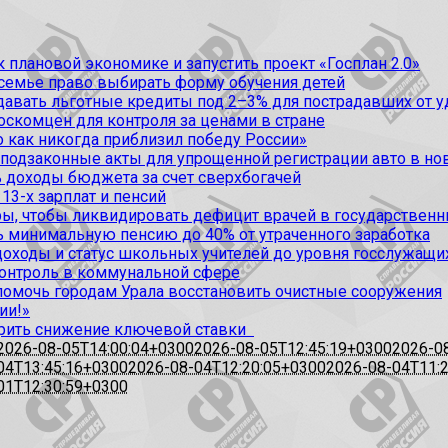
 плановой экономике и запустить проект «Госплан 2.0»
 семье право выбирать форму обучения детей
вать льготные кредиты под 2–3% для пострадавших от уда
оскомцен для контроля за ценами в стране
 как никогда приблизил победу России»
 подзаконные акты для упрощенной регистрации авто в но
 доходы бюджета за счет сверхбогачей
13-х зарплат и пенсий
, чтобы ликвидировать дефицит врачей в государственн
ь минимальную пенсию до 40% от утраченного заработка
доходы и статус школьных учителей до уровня госслужащи
контроль в коммунальной сфере
омочь городам Урала восстановить очистные сооружения
ии!»
рить снижение ключевой ставки
2026-08-05T14:00:04+0300
2026-08-05T12:45:19+0300
2026-0
04T13:45:16+0300
2026-08-04T12:20:05+0300
2026-08-04T11:
01T12:30:59+0300