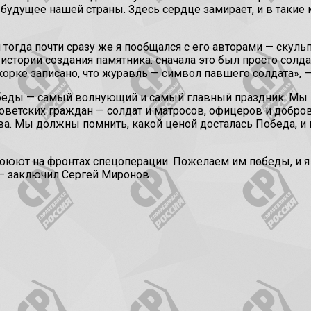
будущее нашей страны. Здесь сердце замирает, и в таки
 тогда почти сразу же я пообщался с его авторами — ску
тории создания памятника: сначала это был просто солдат
дкорке записано, что журавль — символ павшего солдата»,
беды — самый волнующий и самый главный праздник. Мы в
ветских граждан — солдат и матросов, офицеров и добров
а. Мы должны помнить, какой ценой досталась Победа, и
воюют на фронтах спецоперации. Пожелаем им победы, и я у
 — заключил Сергей Миронов.