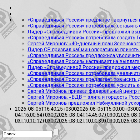
«Справедливая Россия» предлагает вернуться к
«Справедливая Россия» потребовала оставить
Лидер «Справедливой России» предложил выда
«Справедливая Россия» потребовала создать Г
Сергей Миронов: «40-дневный план Зеленского
Лидер СР призвал кабмин оперативно принять
«Справедливая Россия» предложила увеличить
«Справедливая Россия» настаивает на выплате 
Лидер «Справедливой России» предложил меры
«Справедливая Россия» потребовала увеличит
«Справедливая Россия» предлагает повысить 
«Справедливая Россия» потребовала усилить 
Сергей Миронов призвал федеральный центр п
Сергей Миронов: «ВДВ – элита и гордость Росс
Сергей Миронов предложил Набиуллиной уско
2026-08-05T16:40:25+0300
2026-08-05T15:00:00+0300
04T16:00:54+0300
2026-08-04T14:45:07+0300
2026-08-
03T10:10:12+0300
2026-08-02T10:00:39+0300
2026-08-