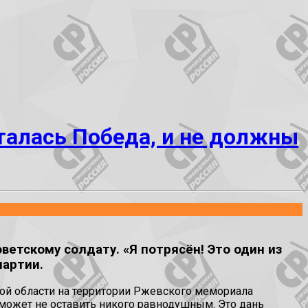
талась Победа, и не должны
етскому солдату. «Я потрясён! Это один из
партии.
ой области на территории Ржевского мемориала
 может не оставить никого равнодушным. Это дань