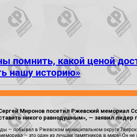
ы помнить, какой ценой дос
ть нашу историю»
ергей Миронов посетил Ржевский мемориал Сов
оставить никого равнодушным», — заявил лидер 
беды — побывал в Ржевском муниципальном округе Тверск
 мемориал — это один из лучших памятников в мире! Он не