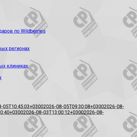
ров по Wildberries
вых регионах
ых клиниках
х
8-05T10:45:03+0300
2026-08-05T09:30:08+0300
2026-08-
20:40+0300
2026-08-03T13:00:12+0300
2026-08-