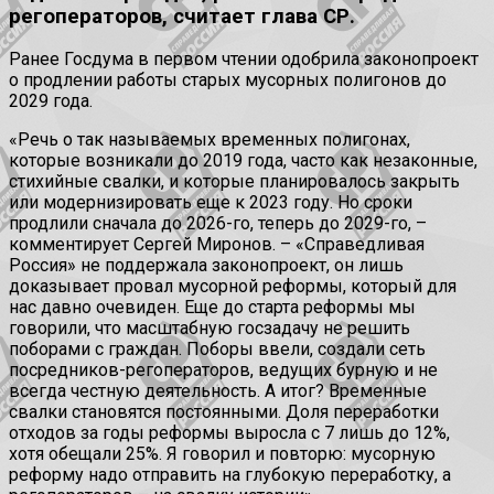
регоператоров, считает глава СР.
Ранее Госдума в первом чтении одобрила законопроект
о продлении работы старых мусорных полигонов до
2029 года.
«Речь о так называемых временных полигонах,
которые возникали до 2019 года, часто как незаконные,
стихийные свалки, и которые планировалось закрыть
или модернизировать еще к 2023 году. Но сроки
продлили сначала до 2026-го, теперь до 2029-го, –
комментирует Сергей Миронов. – «Справедливая
Россия» не поддержала законопроект, он лишь
доказывает провал мусорной реформы, который для
нас давно очевиден. Еще до старта реформы мы
говорили, что масштабную госзадачу не решить
поборами с граждан. Поборы ввели, создали сеть
посредников-регоператоров, ведущих бурную и не
всегда честную деятельность. А итог? Временные
свалки становятся постоянными. Доля переработки
отходов за годы реформы выросла с 7 лишь до 12%,
хотя обещали 25%. Я говорил и повторю: мусорную
реформу надо отправить на глубокую переработку, а