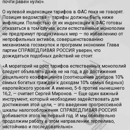
почти равен нулю».
О нулевой индексации тарифов в ФАС пока не говорят.
Позиция ведомства — тарифы должны быть ниже
инфляции. Полностью от их индексации в ФАС готовы
отказаться в том случае, если естественные монополии
не предпримут продуктивных мер — по избавлению от
непрофильных активов, совершенствованию
механизмов госзакупок и программ экономии. Глава
партии СПРАВЕДЛИВАЯ РОССИЯ уверен, что
дожидаться подобных действий не стоит.
«А мораторий на рост тарифов естественных монополий
следует объявлять даже не на год, а до достижения
децильного коэффициента (соотношение доходов 10%
самых богатых граждан к доходам 10% самых бедных)
европейского уровня. А именно, 5-6 против нынешнего
16,2, — считает Сергей Миронов. — Еще один важный
инструмент, который необходимо задействовать для
достижения этой цели, – это введение прогрессивной
шкалы налогообложения. СПРАВЕДЛИВАЯ РОССИЯ
добивается этого не первый год. И мы обязательно
продолжим работу в этом направлении: терпеливо,
настойчиво и последовательно».