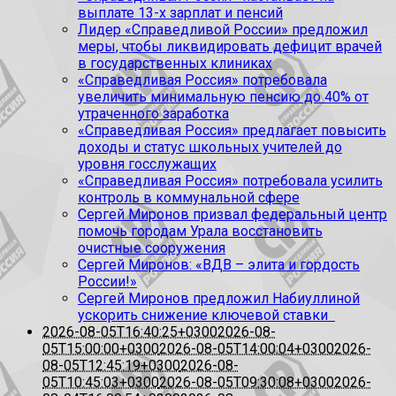
выплате 13-х зарплат и пенсий
Лидер «Справедливой России» предложил
меры, чтобы ликвидировать дефицит врачей
в государственных клиниках
«Справедливая Россия» потребовала
увеличить минимальную пенсию до 40% от
утраченного заработка
«Справедливая Россия» предлагает повысить
доходы и статус школьных учителей до
уровня госслужащих
«Справедливая Россия» потребовала усилить
контроль в коммунальной сфере
Сергей Миронов призвал федеральный центр
помочь городам Урала восстановить
очистные сооружения
Сергей Миронов: «ВДВ – элита и гордость
России!»
Сергей Миронов предложил Набиуллиной
ускорить снижение ключевой ставки
2026-08-05T16:40:25+0300
2026-08-
05T15:00:00+0300
2026-08-05T14:00:04+0300
2026-
08-05T12:45:19+0300
2026-08-
05T10:45:03+0300
2026-08-05T09:30:08+0300
2026-