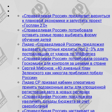
«Справедливая Россия» предлагает вернуться
к плановой экономике и запустить проект
«Госплан 2.0»
«Справедливая Россия» потребовала
оставить семье право выбирать форму
обучения детей
Лидер «Справедливой России» предложил
выдавать льготные кредиты под 2–3% для
пострадавших от ударов по Wildberries
«Справедливая Россия» потребовала создать
Госкомцен для контроля за ценами в стране
Сергей Миронов: «40-дневный план
Зеленского как никогда приблизил победу
России»
Лидер СР призвал кабмин оперативно
принять подзаконные акты для упрощенной
регистрации авто в новых регионах
«Справедливая Россия» предложила
увеличить доходы бюджета за счет
сверхбогачей
«Справедливая Россия» настаивает на