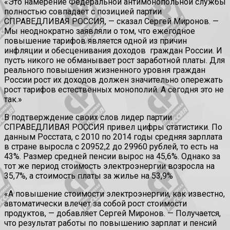
«Это намерение Федеральной антимонопольной службы
полностью совпадает с позицией партии
СПРАВЕДЛИВАЯ РОССИЯ, — сказал Сергей Миронов. —
Мы неоднократно заявляли о том, что ежегодное
повышение тарифов является одной из причин
инфляции и обесценивания доходов граждан России. И
пусть никого не обманывает рост заработной платы. Для
реального повышения жизненного уровня граждан
России рост их доходов должен значительно опережать
рост тарифов естественных монополий. А сегодня это не
так.»
В подтверждение своих слов лидер партии
СПРАВЕДЛИВАЯ РОССИЯ привел цифры статистики. По
данным Росстата, с 2010 по 2014 годы средняя зарплата
в стране выросла с 20952,2 до 29960 рублей, то есть на
43%. Размер средней пенсии вырос на 45,6%. Однако за
тот же период стоимость электроэнергии возросла на
35,7%, а стоимость платы за жилье на 53,9%
«А повышение стоимости электроэнергии, как известно,
автоматически влечет за собой рост стоимости
продуктов, — добавляет Сергей Миронов. — Получается,
что результат работы по повышению зарплат и пенсий