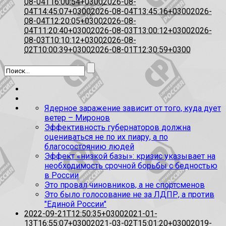
08-04T16:00:54+0300
2026-08-
04T14:45:07+0300
2026-08-04T13:45:16+0300
2026-
08-04T12:20:05+0300
2026-08-
04T11:20:40+0300
2026-08-03T13:00:12+0300
2026-
08-03T10:10:12+0300
2026-08-
02T10:00:39+0300
2026-08-01T12:30:59+0300
Ядерное заражение зависит от того, куда дует
ветер – Миронов
Эффективность губернаторов должна
оцениваться не по их пиару, а по
благосостоянию людей
Эффект «низкой базы»: кризис указывает на
необходимость срочной борьбы с бедностью
в России
Это провал чиновников, а не спортсменов
Это было голосование не за ЛДПР, а против
"Единой России"
2022-09-21T12:50:35+0300
2021-01-
13T16:55:07+0300
2021-03-02T15:01:20+0300
2019-