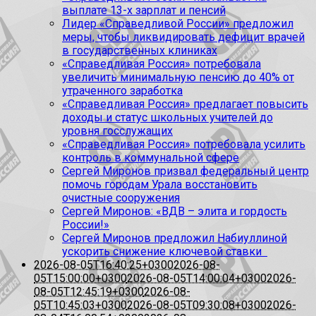
выплате 13-х зарплат и пенсий
Лидер «Справедливой России» предложил
меры, чтобы ликвидировать дефицит врачей
в государственных клиниках
«Справедливая Россия» потребовала
увеличить минимальную пенсию до 40% от
утраченного заработка
«Справедливая Россия» предлагает повысить
доходы и статус школьных учителей до
уровня госслужащих
«Справедливая Россия» потребовала усилить
контроль в коммунальной сфере
Сергей Миронов призвал федеральный центр
помочь городам Урала восстановить
очистные сооружения
Сергей Миронов: «ВДВ – элита и гордость
России!»
Сергей Миронов предложил Набиуллиной
ускорить снижение ключевой ставки
2026-08-05T16:40:25+0300
2026-08-
05T15:00:00+0300
2026-08-05T14:00:04+0300
2026-
08-05T12:45:19+0300
2026-08-
05T10:45:03+0300
2026-08-05T09:30:08+0300
2026-