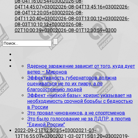
08-04T16:00:54+0300
2026-08-
04T14:45:07+0300
2026-08-04T13:45:16+0300
2026-
08-04T12:20:05+0300
2026-08-
04T11:20:40+0300
2026-08-03T13:00:12+0300
2026-
08-03T10:10:12+0300
2026-08-
02T10:00:39+0300
2026-08-01T12:30:59+0300
Ядерное заражение зависит от того, куда дует
ветер – Миронов
Эффективность губернаторов должна
оцениваться не по их пиару, а по
благосостоянию людей
Эффект «низкой базы»: кризис указывает на
необходимость срочной борьбы с бедностью
в России
Это провал чиновников, а не спортсменов
Это было голосование не за ЛДПР, а против
"Единой России"
2022-09-21T12:50:35+0300
2021-01-
13T16:55:07+0300
2021-03-02T15:01:20+0300
2019-