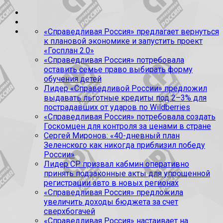
«Справедливая Россия» предлагает вернуться
к плановой экономике и запустить проект
«Госплан 2.0»
«Справедливая Россия» потребовала
оставить семье право выбирать форму
обучения детей
Лидер «Справедливой России» предложил
выдавать льготные кредиты под 2–3% для
пострадавших от ударов по Wildberries
«Справедливая Россия» потребовала создать
Госкомцен для контроля за ценами в стране
Сергей Миронов: «40-дневный план
Зеленского как никогда приблизил победу
России»
Лидер СР призвал кабмин оперативно
принять подзаконные акты для упрощенной
регистрации авто в новых регионах
«Справедливая Россия» предложила
увеличить доходы бюджета за счет
сверхбогачей
«Справедливая Россия» настаивает на