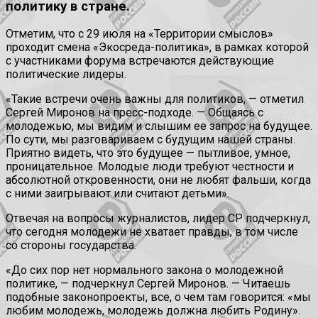
политику в стране.
Отметим, что с 29 июля на «Территории смыслов»
проходит смена «Экосреда-политика», в рамках которой
с участниками форума встречаются действующие
политические лидеры.
«Такие встречи очень важны для политиков, — отметил
Сергей Миронов на пресс-подходе. — Общаясь с
молодежью, мы видим и слышим ее запрос на будущее.
По сути, мы разговариваем с будущим нашей страны.
Приятно видеть, что это будущее — пытливое, умное,
проницательное. Молодые люди требуют честности и
абсолютной откровенности, они не любят фальши, когда
с ними заигрывают или считают детьми».
Отвечая на вопросы журналистов, лидер СР подчеркнул,
что сегодня молодежи не хватает правды, в том числе
со стороны государства.
«До сих пор нет нормального закона о молодежной
политике, — подчеркнул Сергей Миронов. — Читаешь
подобные законопроекты, все, о чем там говорится: «мы
любим молодежь, молодежь должна любить Родину».