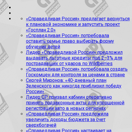
«Справедливая Россия» предлагает вернуться
к плановой экономике и запустить проект
«Госплан 2.0»
«Справедливая Россия» потребовала
оставить семье право выбирать форму
обучения детей
Лидер «Справедливой России» предложил
выдавать льготные кредиты под 2–3% для
пострадавших от ударов по Wildberries
«Справедливая Россия» потребовала создать
Госкомцен для контроля за ценами в стране
Сергей Миронов: «40-дневный план
Зеленского как никогда приблизил победу
России»
Лидер СР призвал кабмин оперативно
принять подзаконные акты для упрощенной
регистрации авто в новых регионах
«Справедливая Россия» предложила
увеличить доходы бюджета за счет
сверхбогачей
«Справедливая Россия» настаивает на