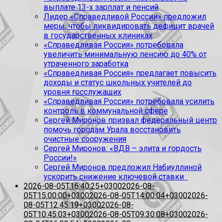
выплате 13-х зарплат и пенсий
Лидер «Справедливой России» предложил
меры, чтобы ликвидировать дефицит врачей
в государственных клиниках
«Справедливая Россия» потребовала
увеличить минимальную пенсию до 40% от
утраченного заработка
«Справедливая Россия» предлагает повысить
доходы и статус школьных учителей до
уровня госслужащих
«Справедливая Россия» потребовала усилить
контроль в коммунальной сфере
Сергей Миронов призвал федеральный центр
помочь городам Урала восстановить
очистные сооружения
Сергей Миронов: «ВДВ – элита и гордость
России!»
Сергей Миронов предложил Набиуллиной
ускорить снижение ключевой ставки
2026-08-05T16:40:25+0300
2026-08-
05T15:00:00+0300
2026-08-05T14:00:04+0300
2026-
08-05T12:45:19+0300
2026-08-
05T10:45:03+0300
2026-08-05T09:30:08+0300
2026-