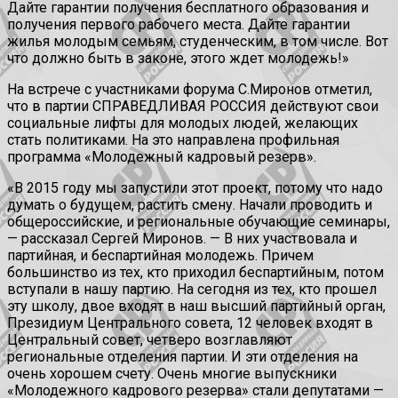
Дайте гарантии получения бесплатного образования и
получения первого рабочего места. Дайте гарантии
жилья молодым семьям, студенческим, в том числе. Вот
что должно быть в законе, этого ждет молодежь!»
На встрече с участниками форума С.Миронов отметил,
что в партии СПРАВЕДЛИВАЯ РОССИЯ действуют свои
социальные лифты для молодых людей, желающих
стать политиками. На это направлена профильная
программа «Молодежный кадровый резерв».
«В 2015 году мы запустили этот проект, потому что надо
думать о будущем, растить смену. Начали проводить и
общероссийские, и региональные обучающие семинары,
— рассказал Сергей Миронов. — В них участвовала и
партийная, и беспартийная молодежь. Причем
большинство из тех, кто приходил беспартийным, потом
вступали в нашу партию. На сегодня из тех, кто прошел
эту школу, двое входят в наш высший партийный орган,
Президиум Центрального совета, 12 человек входят в
Центральный совет, четверо возглавляют
региональные отделения партии. И эти отделения на
очень хорошем счету. Очень многие выпускники
«Молодежного кадрового резерва» стали депутатами —