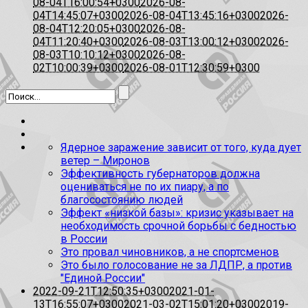
08-04T16:00:54+0300
2026-08-
04T14:45:07+0300
2026-08-04T13:45:16+0300
2026-
08-04T12:20:05+0300
2026-08-
04T11:20:40+0300
2026-08-03T13:00:12+0300
2026-
08-03T10:10:12+0300
2026-08-
02T10:00:39+0300
2026-08-01T12:30:59+0300
Ядерное заражение зависит от того, куда дует
ветер – Миронов
Эффективность губернаторов должна
оцениваться не по их пиару, а по
благосостоянию людей
Эффект «низкой базы»: кризис указывает на
необходимость срочной борьбы с бедностью
в России
Это провал чиновников, а не спортсменов
Это было голосование не за ЛДПР, а против
"Единой России"
2022-09-21T12:50:35+0300
2021-01-
13T16:55:07+0300
2021-03-02T15:01:20+0300
2019-