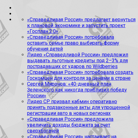
«Справедливая Россия» предлагает вернуться
к плановой экономике и запустить проект
«Госплан 2.0»
«Справедливая Россия» потребовала
оставить семье право выбирать форму
обучения детей
Лидер «Справедливой России» предложил
выдавать льготные кредиты под 2–3% для
пострадавших от ударов по Wildberries
«Справедливая Россия» потребовала создать
Госкомцен для контроля за ценами в стране
Сергей Миронов: «40-дневный план
Зеленского как никогда приблизил победу
России»
Лидер СР призвал кабмин оперативно
принять подзаконные акты для упрощенной
регистрации авто в новых регионах
«Справедливая Россия» предложила
увеличить доходы бюджета за счет
сверхбогачей
«Справедливая Россия» настаивает на