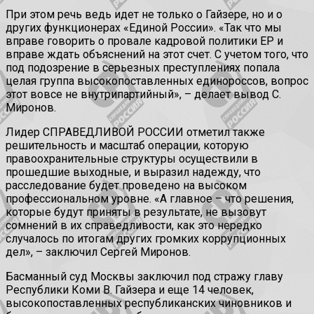
При этом речь ведь идет не только о Гайзере, но и о
других функционерах «Единой России». «Так что мы
вправе говорить о провале кадровой политики ЕР и
вправе ждать объяснений на этот счет. С учетом того, что
под подозрение в серьезных преступлениях попала
целая группа высокопоставленных единороссов, вопрос
этот вовсе не внутрипартийный», – делает вывод С.
Миронов.
Лидер СПРАВЕДЛИВОЙ РОССИИ отметил также
решительность и масштаб операции, которую
правоохранительные структуры осуществили в
прошедшие выходные, и выразил надежду, что
расследование будет проведено на высоком
профессиональном уровне. «А главное – что решения,
которые будут приняты в результате, не вызовут
сомнений в их справедливости, как это нередко
случалось по итогам других громких коррупционных
дел», – заключил Сергей Миронов.
Басманный суд Москвы заключил под стражу главу
Республики Коми В. Гайзера и еще 14 человек,
высокопоставленных республиканских чиновников и