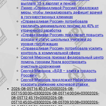
выплате 13-х зарплат и пенсий
Лидер «Справедливой России» предложил
меры, чтобы ликвидировать дефицит врачей
в государственных клиниках
«Справедливая Россия» потребовала
увеличить минимальную пенсию до 40% от
утраченного заработка
«Справедливая Россия» предлагает повысить
доходы и статус школьных учителей до
уровня госслужащих
«Справедливая Россия» потребовала усилить
контроль в коммунальной сфере
Сергей Миронов призвал федеральный центр
помочь городам Урала восстановить
очистные сооружения
Сергей Миронов: «ВДВ – элита и гордость
России!»
Сергей Миронов предложил Набиуллиной
ускорить снижение ключевой ставки
2026-08-05T16:40:25+0300
2026-08-
05T15:00:00+0300
2026-08-05T14:00:04+0300
2026-
08-05T12:45:19+0300
2026-08-
05T10:45:03+0300
2026-08-05T09:30:08+0300
2026-