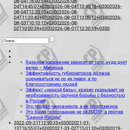
08-04T16:00:54+0300
2026-08-
04T14:45:07+0300
2026-08-04T13:45:16+0300
2026-
08-04T12:20:05+0300
2026-08-
04T11:20:40+0300
2026-08-03T13:00:12+0300
2026-
08-03T10:10:12+0300
2026-08-
02T10:00:39+0300
2026-08-01T12:30:59+0300
Ядерное заражение зависит от того, куда дует
ветер – Миронов
Эффективность губернаторов должна
оцениваться не по их пиару, а по
благосостоянию людей
Эффект «низкой базы»: кризис указывает на
необходимость срочной борьбы с бедностью
в России
Это провал чиновников, а не спортсменов
Это было голосование не за ЛДПР, а против
"Единой России"
2022-09-21T12:50:35+0300
2021-01-
13T16:55:07+0300
2021-03-02T15:01:20+0300
2019-