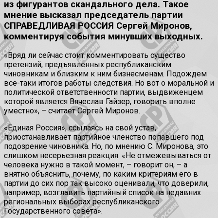
из фигурантов скандального дела. Такое
мнение высказал председатель партии
СПРАВЕДЛИВАЯ РОССИЯ Сергей Миронов,
комментируя события минувших выходных.
«Вряд ли сейчас стоит комментировать существо
претензий, предъявленных республиканским
чиновникам и близким к ним бизнесменам. Подождем
все-таки итогов работы следствия. Но вот о моральной и
политической ответственности партии, выдвиженцем
которой является Вячеслав Гайзер, говорить вполне
уместно», – считает Сергей Миронов.
«Единая Россия», ссылаясь на свой устав,
приостанавливает партийное членство попавшего под
подозрение чиновника. Но, по мнению С. Миронова, это
слишком несерьезная реакция. «Не отмежевываться от
человека нужно в такой момент, – говорит он, – а
внятно объяснить, почему, по каким критериям его в
партии до сих пор так высоко оценивали, что доверили,
например, возглавить партийный список на недавних
региональных выборах республиканского
Государственного совета».