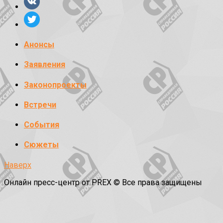
Анонсы
Заявления
Законопроекты
Встречи
События
Сюжеты
Наверх
Онлайн пресс-центр от PREX © Все права защищены