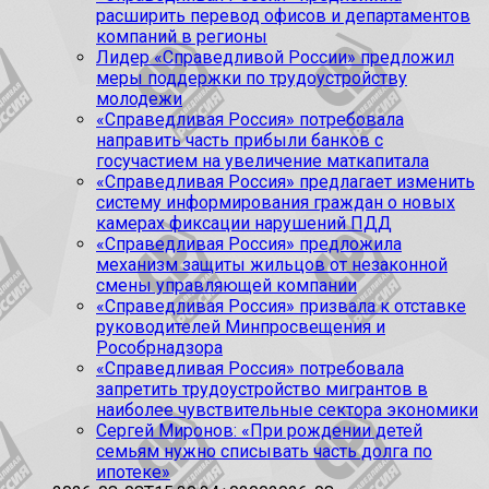
расширить перевод офисов и департаментов
компаний в регионы
Лидер «Справедливой России» предложил
меры поддержки по трудоустройству
молодежи
«Справедливая Россия» потребовала
направить часть прибыли банков с
госучастием на увеличение маткапитала
«Справедливая Россия» предлагает изменить
систему информирования граждан о новых
камерах фиксации нарушений ПДД
«Справедливая Россия» предложила
механизм защиты жильцов от незаконной
смены управляющей компании
«Справедливая Россия» призвала к отставке
руководителей Минпросвещения и
Рособрнадзора
«Справедливая Россия» потребовала
запретить трудоустройство мигрантов в
наиболее чувствительные сектора экономики
Сергей Миронов: «При рождении детей
семьям нужно списывать часть долга по
ипотеке»