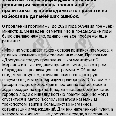
реализация оказалась провальной и
правительству необходимо это признать во
избежание дальнейших ошибок.
О продлении программы до 2020 года объявил премьер-
министр Д.Медведев, отметив, что в предыдущие годы
было сделано немало, однако «не все проблемы еще
решены».
«Меня не устраивает такая «острая критика» премьера, я
привык называть вещи своими именами. Программа
«Доступная среда» провалена, – комментирует С.
Миронов итоги заседания правительства, на котором
обсуждалась реализация программы. – Об этом
свидетельствует многочисленная почта, которую
получаю и я, и мои товарищи-справороссы. Об этом же
говорят люди, с которыми я постоянно встречаюсь в
ходе поездок по стране. В подавляющем большинстве
городов люди с инвалидностью практически не могут
спуститься в метро, воспользоваться наземным
транспортом, зайти в большинство магазинов,
организаций и учреждений. Для них населенный пункт, в
котором они живут, – не доступная среда, а постоянно