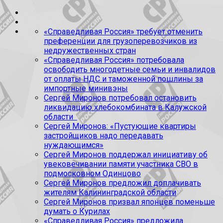
«Справедливая Россия» требует отменить
преференции для грузоперевозчиков из
недружественных стран
«Справедливая Россия» потребовала
освободить многодетные семьи и инвалидов
от оплаты НДС и таможенной пошлины за
импортные минивэны
Сергей Миронов потребовал остановить
ликвидацию хлебокомбината в Калужской
области
Сергей Миронов: «Пустующие квартиры
застройщиков надо передавать
нуждающимся»
Сергей Миронов поддержал инициативу об
увековечивании памяти участника СВО в
подмосковном Одинцово
Сергей Миронов предложил доплачивать
жителям Калининградской области
Сергей Миронов призвал японцев поменьше
думать о Курилах
«Справедливая Россия» предложила