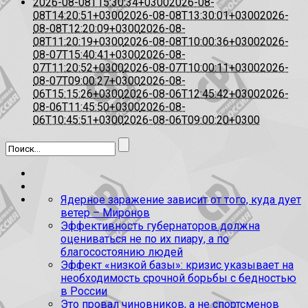
2026-08-08T15:30:34+0300
2026-08-
08T14:20:51+0300
2026-08-08T13:30:01+0300
2026-
08-08T12:20:09+0300
2026-08-
08T11:20:19+0300
2026-08-08T10:00:36+0300
2026-
08-07T15:40:41+0300
2026-08-
07T11:20:52+0300
2026-08-07T10:00:11+0300
2026-
08-07T09:00:27+0300
2026-08-
06T15:15:26+0300
2026-08-06T12:45:42+0300
2026-
08-06T11:45:50+0300
2026-08-
06T10:45:51+0300
2026-08-06T09:00:20+0300
Ядерное заражение зависит от того, куда дует
ветер – Миронов
Эффективность губернаторов должна
оцениваться не по их пиару, а по
благосостоянию людей
Эффект «низкой базы»: кризис указывает на
необходимость срочной борьбы с бедностью
в России
Это провал чиновников, а не спортсменов