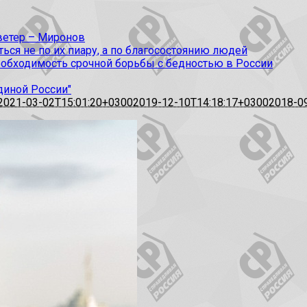
 ветер – Миронов
ся не по их пиару, а по благосостоянию людей
еобходимость срочной борьбы с бедностью в России
диной России"
2021-03-02T15:01:20+0300
2019-12-10T14:18:17+0300
2018-0