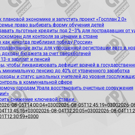
 плановой экономике и запустить проект «Госплан 2.0»
 семье право выбирать форму обучения детей
вать льготные кредиты под 2–3% для пострадавших от уда
оскомцен для контроля за ценами в стране
 как никогда приблизил победу России»
 подзаконные акты для упрощенной регистрации авто в но
 доходы бюджета за счет сверхбогачей
13-х зарплат и пенсий
, чтобы ликвидировать дефицит врачей в государственн
ь минимальную пенсию до 40% от утраченного заработка
доходы и статус школьных учителей до уровня госслужащи
контроль в коммунальной сфере
омочь городам Урала восстановить очистные сооружения
ии!»
рить снижение ключевой ставки
2026-08-05T14:00:04+0300
2026-08-05T12:45:19+0300
2026-0
04T13:45:16+0300
2026-08-04T12:20:05+0300
2026-08-04T11:
01T12:30:59+0300