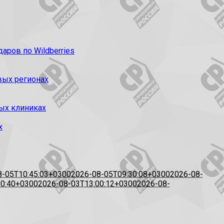
ров по Wildberries
вых регионах
ых клиниках
х
8-05T10:45:03+0300
2026-08-05T09:30:08+0300
2026-08-
20:40+0300
2026-08-03T13:00:12+0300
2026-08-