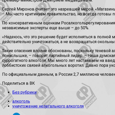
премьер-министром Дмитрием Медведевым.
Сергей Миронов считает это назревшей мерой. «Магазины
– Мы часто критикуем правительство, но всегда готовы
По консервативным оценкам Росалкогольрегулирования, д
независимые эксперты еще выше – до 50%.
«Надеюсь, что это решение будет исполняться в полной 
действительно уничтожаться, а не возвращаться окольны
Такие опасения вполне обоснованы, поскольку теневой а
понаслышке, – говорит партийный лидер. – Наша думска
суррогатного алкоголя. Мы много лет настаиваем на введ
лоббистских связей алкогольных воротил. Давно пора уко
По официальным данным, в России 2,7 миллиона человек
Поделиться в ВК
Без рубрики
алкоголь
уничтожение нелегального алкоголя