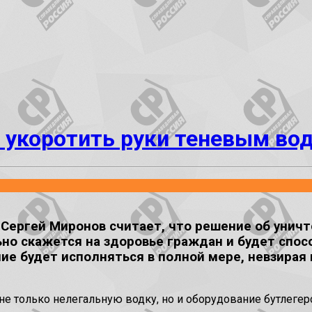
а укоротить руки теневым во
ергей Миронов считает, что решение об уничт
но скажется на здоровье граждан и будет спо
ение будет исполняться в полной мере, невзира
не только нелегальную водку, но и оборудование бутлеге