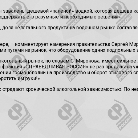
 завалены дешевой «паленой» водкой, которая дешева как 
 поддержать его разумные и необходимые решения».
оля нелегального продукта на водочном рынке составляет
мере, – комментирует намерения правительства Сергей Ми
ми путями на рынок, что оборудование одних подпольных з
лкогольный рынок, по словам С. Миронова, имеет сильное
я фракция «СПРАВЕДЛИВАЯ РОССИЯ» не раз предлагала уже
ении госмонополии на производство и оборот этилового спи
ротить им руки!»
 страдают хронической алкогольной зависимостью. По не