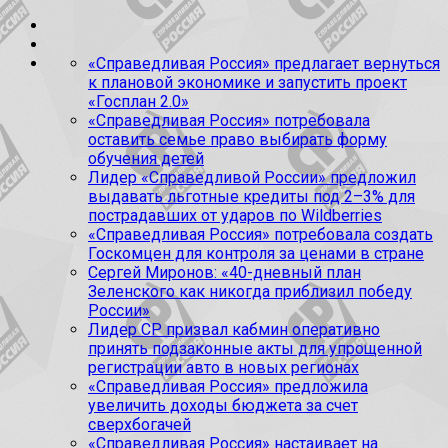
«Справедливая Россия» предлагает вернуться
к плановой экономике и запустить проект
«Госплан 2.0»
«Справедливая Россия» потребовала
оставить семье право выбирать форму
обучения детей
Лидер «Справедливой России» предложил
выдавать льготные кредиты под 2–3% для
пострадавших от ударов по Wildberries
«Справедливая Россия» потребовала создать
Госкомцен для контроля за ценами в стране
Сергей Миронов: «40-дневный план
Зеленского как никогда приблизил победу
России»
Лидер СР призвал кабмин оперативно
принять подзаконные акты для упрощенной
регистрации авто в новых регионах
«Справедливая Россия» предложила
увеличить доходы бюджета за счет
сверхбогачей
«Справедливая Россия» настаивает на