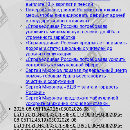
выплате 13-х зарплат и пенсий
Лидер «Справедливой России» предложил
меры, чтобы ликвидировать дефицит врачей
в государственных клиниках
«Справедливая Россия» потребовала
увеличить минимальную пенсию до 40% от
утраченного заработка
«Справедливая Россия» предлагает повысить
доходы и статус школьных учителей до
уровня госслужащих
«Справедливая Россия» потребовала усилить
контроль в коммунальной сфере
Сергей Миронов призвал федеральный центр
помочь городам Урала восстановить
очистные сооружения
Сергей Миронов: «ВДВ – элита и гордость
России!»
Сергей Миронов предложил Набиуллиной
ускорить снижение ключевой ставки
2026-08-05T16:40:25+0300
2026-08-
05T15:00:00+0300
2026-08-05T14:00:04+0300
2026-
08-05T12:45:19+0300
2026-08-
05T10:45:03+0300
2026-08-05T09:30:08+0300
2026-