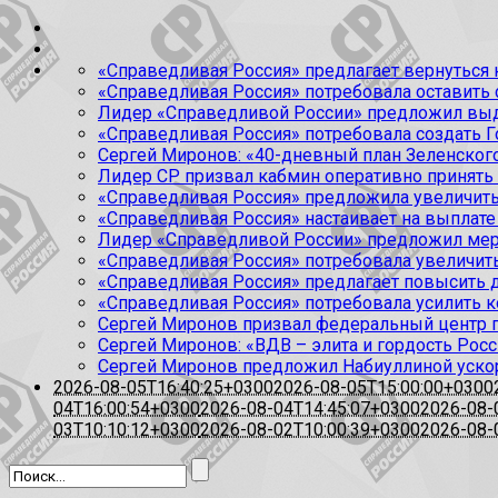
«Справедливая Россия» предлагает вернуться к
«Справедливая Россия» потребовала оставить
Лидер «Справедливой России» предложил выда
«Справедливая Россия» потребовала создать Г
Сергей Миронов: «40-дневный план Зеленского
Лидер СР призвал кабмин оперативно принять
«Справедливая Россия» предложила увеличить
«Справедливая Россия» настаивает на выплате 
Лидер «Справедливой России» предложил меры
«Справедливая Россия» потребовала увеличит
«Справедливая Россия» предлагает повысить 
«Справедливая Россия» потребовала усилить 
Сергей Миронов призвал федеральный центр п
Сергей Миронов: «ВДВ – элита и гордость Росс
Сергей Миронов предложил Набиуллиной уско
2026-08-05T16:40:25+0300
2026-08-05T15:00:00+0300
04T16:00:54+0300
2026-08-04T14:45:07+0300
2026-08-
03T10:10:12+0300
2026-08-02T10:00:39+0300
2026-08-