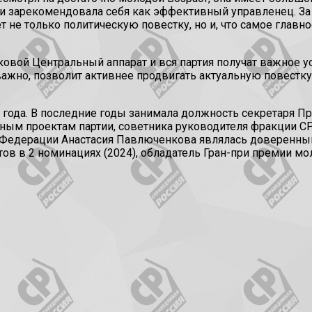
и зарекомендовала себя как эффективный управленец. За 
 не только политическую повестку, но и, что самое главн
овой Центральный аппарат и вся партия получат важное у
 важно, позволит активнее продвигать актуальную повест
 года. В последние годы занимала должность секретаря Пр
ым проектам партии, советника руководителя фракции СР
й Федерации Анастасия Павлюченкова являлась доверенным
ов в 2 номинациях (2024), обладатель Гран-при премии мо