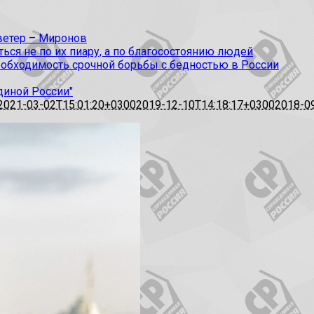
 ветер – Миронов
ся не по их пиару, а по благосостоянию людей
еобходимость срочной борьбы с бедностью в России
диной России"
2021-03-02T15:01:20+0300
2019-12-10T14:18:17+0300
2018-0