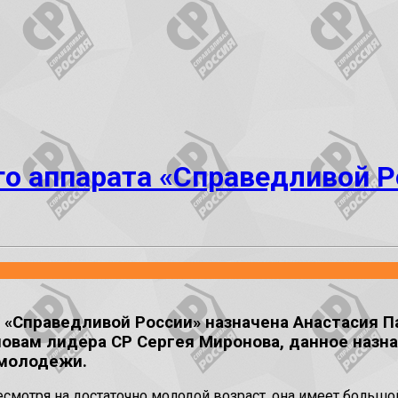
о аппарата «Справедливой Р
«Справедливой России» назначена Анастасия Па
овам лидера СР Сергея Миронова, данное назн
 молодежи.
мотря на достаточно молодой возраст, она имеет большой