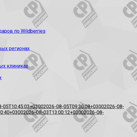
ров по Wildberries
вых регионах
ых клиниках
х
8-05T10:45:03+0300
2026-08-05T09:30:08+0300
2026-08-
20:40+0300
2026-08-03T13:00:12+0300
2026-08-