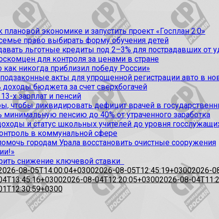
 плановой экономике и запустить проект «Госплан 2.0»
 семье право выбирать форму обучения детей
вать льготные кредиты под 2–3% для пострадавших от уда
оскомцен для контроля за ценами в стране
 как никогда приблизил победу России»
 подзаконные акты для упрощенной регистрации авто в но
 доходы бюджета за счет сверхбогачей
13-х зарплат и пенсий
, чтобы ликвидировать дефицит врачей в государственн
ь минимальную пенсию до 40% от утраченного заработка
доходы и статус школьных учителей до уровня госслужащи
контроль в коммунальной сфере
омочь городам Урала восстановить очистные сооружения
ии!»
рить снижение ключевой ставки
2026-08-05T14:00:04+0300
2026-08-05T12:45:19+0300
2026-0
04T13:45:16+0300
2026-08-04T12:20:05+0300
2026-08-04T11:
01T12:30:59+0300