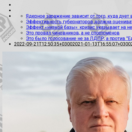
Ядерное заражение зависит от того, куда дует
Эффективность губернаторов должна оценивать
Эффект «низкой базы»: кризис указывает на н
Это провал чиновников, а не спортсменов
Это было голосование не за ЛДПР, а против "Е
2022-09-21T12:50:35+0300
2021-01-13T16:55:07+0300