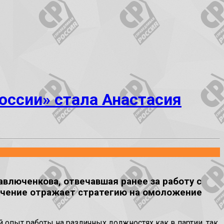
оссии» стала Анастасия
влюченкова, отвечавшая ранее за работу с
ачение отражает стратегию на омоложение
 опыт работы на различных должностях как в партии, так