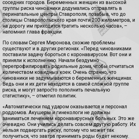
соседних городов. Беременных женщин из высокой
группы риска чиновники додумались отправлять в
перинатальные центры Ставрополя, позабыв, что до
столицы Ставропольского края почти 200 километров, и
на дорогу им приходится тратить несколько часов», –
напомнил глава фракции.
По словам Сергея Миронова, схожие проблемы
существуют и в других регионах. «Перед чиновниками
поставили задачу бороться с коронавирусом. Вот они и
приняли к исполнению. Начали бездумно
перепрофилировать родильные дома, чтобы отчитаться
количеством ковидных коек. Очень странно, что
чиновники не задумываются о беременных женщинах.
Ведь они и их дети находятся в самой сложной группе
риска, и могут запросто пополнить печальную
статистику», – отметил политик.
«Автоматически под ударом оказывается и персонал
роддомов. Акушеры и гинекологи не должны
заниматься лечением коронавирусных больных. Это же
очевидно. Они учились делать совсем другую работу. Их
нельзя подвергать риску, потому что может так
получиться, что завтра принимать роды будет некому.