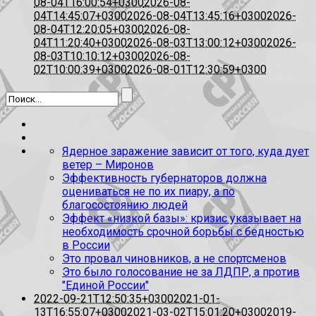
08-04T16:00:54+0300
2026-08-
04T14:45:07+0300
2026-08-04T13:45:16+0300
2026-
08-04T12:20:05+0300
2026-08-
04T11:20:40+0300
2026-08-03T13:00:12+0300
2026-
08-03T10:10:12+0300
2026-08-
02T10:00:39+0300
2026-08-01T12:30:59+0300
Ядерное заражение зависит от того, куда дует
ветер – Миронов
Эффективность губернаторов должна
оцениваться не по их пиару, а по
благосостоянию людей
Эффект «низкой базы»: кризис указывает на
необходимость срочной борьбы с бедностью
в России
Это провал чиновников, а не спортсменов
Это было голосование не за ЛДПР, а против
"Единой России"
2022-09-21T12:50:35+0300
2021-01-
13T16:55:07+0300
2021-03-02T15:01:20+0300
2019-