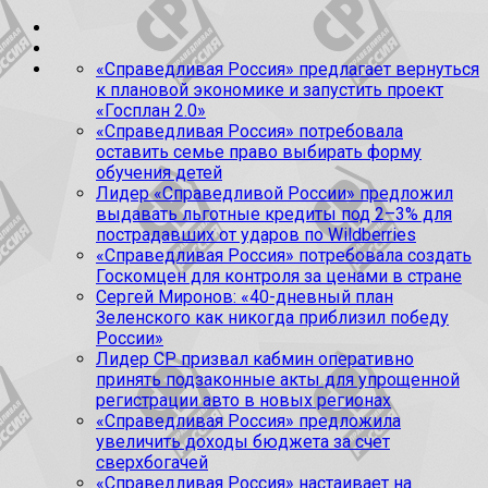
«Справедливая Россия» предлагает вернуться
к плановой экономике и запустить проект
«Госплан 2.0»
«Справедливая Россия» потребовала
оставить семье право выбирать форму
обучения детей
Лидер «Справедливой России» предложил
выдавать льготные кредиты под 2–3% для
пострадавших от ударов по Wildberries
«Справедливая Россия» потребовала создать
Госкомцен для контроля за ценами в стране
Сергей Миронов: «40-дневный план
Зеленского как никогда приблизил победу
России»
Лидер СР призвал кабмин оперативно
принять подзаконные акты для упрощенной
регистрации авто в новых регионах
«Справедливая Россия» предложила
увеличить доходы бюджета за счет
сверхбогачей
«Справедливая Россия» настаивает на