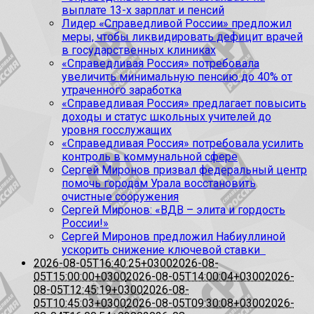
выплате 13-х зарплат и пенсий
Лидер «Справедливой России» предложил
меры, чтобы ликвидировать дефицит врачей
в государственных клиниках
«Справедливая Россия» потребовала
увеличить минимальную пенсию до 40% от
утраченного заработка
«Справедливая Россия» предлагает повысить
доходы и статус школьных учителей до
уровня госслужащих
«Справедливая Россия» потребовала усилить
контроль в коммунальной сфере
Сергей Миронов призвал федеральный центр
помочь городам Урала восстановить
очистные сооружения
Сергей Миронов: «ВДВ – элита и гордость
России!»
Сергей Миронов предложил Набиуллиной
ускорить снижение ключевой ставки
2026-08-05T16:40:25+0300
2026-08-
05T15:00:00+0300
2026-08-05T14:00:04+0300
2026-
08-05T12:45:19+0300
2026-08-
05T10:45:03+0300
2026-08-05T09:30:08+0300
2026-