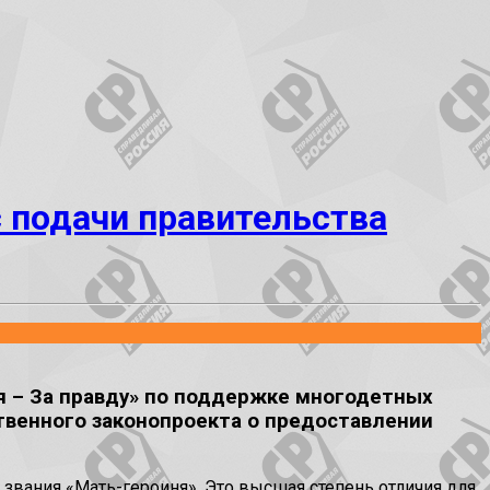
 подачи правительства
 – За правду» по поддержке многодетных
твенного законопроекта о предоставлении
звания «Мать-героиня». Это высшая степень отличия для