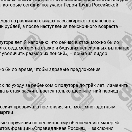
ми, которые сегодня получают Герои Труда Российской
зда на различных видах пассажирского транспорта.
рублей, а после наступления пенсионного возраста –
утора лет. Я напомню, что сейчас в стаж можно было
ого, седьмого – на стаже и будущих пенсионных выплатах
т увеличить размер их пенсий», – добавил лидер
ужно было время, чтобы здравые предложения
 по уходу за ребёнком с полутора до трёх лет. Изменить
а в стаж засчитывается только шестилетний период
ссии» прозвучала претензия, что, мол, многодетным
артии.
тные поручения по пенсионному обеспечению матерей,
татов фракции «Справедливая Россия», – заключил