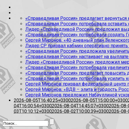
«Справедливая Россия» предлагает вернуться к
«Справедливая Россия» потребовала оставить
Лидер «Справедливой России» предложил выда
«Справедливая Россия» потребовала создать Г
Сергей Миронов: «40-дневный план Зеленского
Лидер СР призвал кабмин оперативно принять
«Справедливая Россия» предложила увеличить
«Справедливая Россия» настаивает на выплате 
Лидер «Справедливой России» предложил меры
«Справедливая Россия» потребовала увеличит
«Справедливая Россия» предлагает повысить 
«Справедливая Россия» потребовала усилить 
Сергей Миронов призвал федеральный центр п
Сергей Миронов: «ВДВ – элита и гордость Росс
Сергей Миронов предложил Набиуллиной уско
2026-08-05T16:40:25+0300
2026-08-05T15:00:00+0300
04T16:00:54+0300
2026-08-04T14:45:07+0300
2026-08-
03T10:10:12+0300
2026-08-02T10:00:39+0300
2026-08-