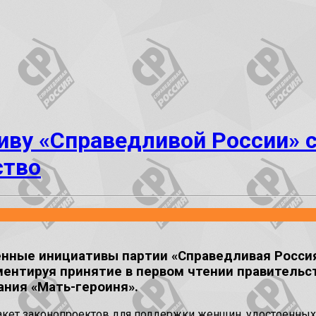
иву «Справедливой России» с
ство
нные инициативы партии «Справедливая Россия
ментируя принятие в первом чтении правительс
ния «Мать-героиня».
акет законопроектов для поддержки женщин, удостоенных 