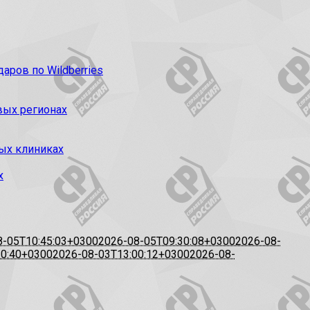
ров по Wildberries
вых регионах
ых клиниках
х
8-05T10:45:03+0300
2026-08-05T09:30:08+0300
2026-08-
20:40+0300
2026-08-03T13:00:12+0300
2026-08-