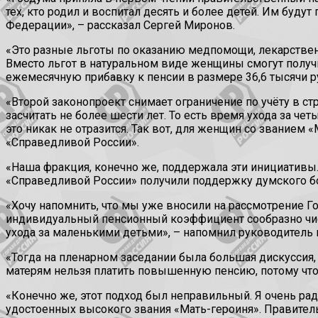
тех, кто родил и воспитал десять и более детей. Им буд
Федерации», – рассказал Сергей Миронов.
«Это разные льготы по оказанию медпомощи, лекарствен
Вместо льгот в натуральном виде женщины смогут получи
ежемесячную прибавку к пенсии в размере 36,6 тысячи р
«Второй законопроект снимает ограничение по учёту в с
засчитать не более шести лет. То есть время ухода за ч
это никак не отразится. Так вот, для женщин со званием 
«Справедливой России».
«Наша фракция, конечно же, поддержала эти инициативы
«Справедливой России» получили поддержку думского бо
«Хочу напомнить, что мы уже вносили на рассмотрение Го
индивидуальный пенсионный коэффициент сообразно числ
ухода за маленькими детьми», – напомнил руководитель
«Тогда на пленарном заседании была большая дискуссия,
матерям нельзя платить повышенную пенсию, потому что о
«Конечно же, этот подход был неправильный. Я очень ра
удостоенных высокого звания «Мать-героиня». Правител