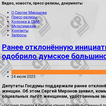
Видео, новости, пресс-релизы, документы
О Сергее Миронове
Пресс-релизы
Колонки в СМИ
Мультимедиа
Контакты
Запросы
Ранее отклонённую инициат
одобрило думское большин
Законопроекты
24 июля 2025
Депутаты Госдумы поддержали ранее отклонё
женщин. Об этом Сергей Миронов заявил, ком
социальных льгот женщинам, удостоенным зва
«Госдума приняла в первом чтении правительственный п