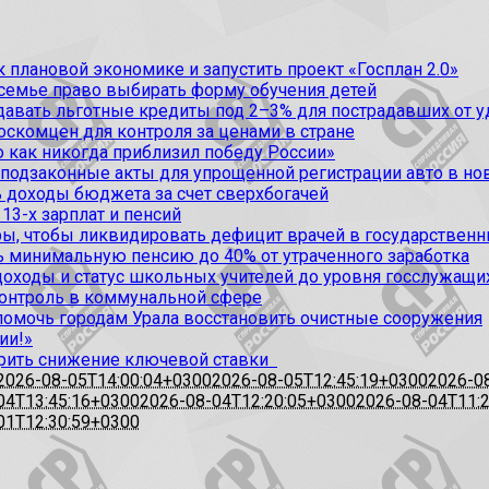
 плановой экономике и запустить проект «Госплан 2.0»
 семье право выбирать форму обучения детей
вать льготные кредиты под 2–3% для пострадавших от уда
оскомцен для контроля за ценами в стране
 как никогда приблизил победу России»
 подзаконные акты для упрощенной регистрации авто в но
 доходы бюджета за счет сверхбогачей
13-х зарплат и пенсий
, чтобы ликвидировать дефицит врачей в государственн
ь минимальную пенсию до 40% от утраченного заработка
доходы и статус школьных учителей до уровня госслужащи
контроль в коммунальной сфере
омочь городам Урала восстановить очистные сооружения
ии!»
рить снижение ключевой ставки
2026-08-05T14:00:04+0300
2026-08-05T12:45:19+0300
2026-0
04T13:45:16+0300
2026-08-04T12:20:05+0300
2026-08-04T11:
01T12:30:59+0300