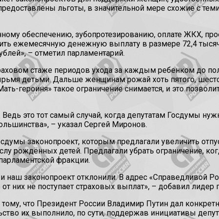
ут предоставлены льготы, в значительной мере схожие с те
ному обеспечению, зубопротезированию, оплате ЖКХ, прое
ть ежемесячную денежную выплату в размере 72,4 тысячи 
ублей», – отметил парламентарий.
траховом стаже периодов ухода за каждым ребенком до пол
етырьмя детьми. Дальше женщинам рожай хоть пятого, шест
«Мать-героиня» такое ограничение снимается, и это позволи
. Ведь это тот самый случай, когда депутатам Госдумы н
льшинства», – указал Сергей Миронов.
сдумы законопроект, которым предлагали увеличить отпуск
у рождённых детей. Предлагали убрать ограничение, когд
 парламентской фракции.
 и наш законопроект отклонили. В адрес «Справедливой Ро
т них не поступает страховых выплат», – добавил лидер п
д тому, что Президент России Владимир Путин дал конкре
ьство их выполнило, по сути, поддержав инициативы депу