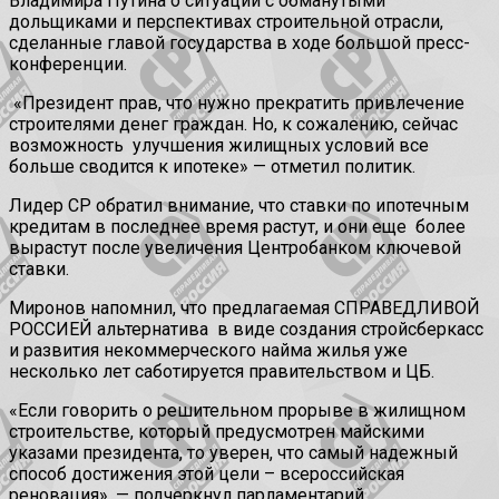
Владимира Путина о ситуации с обманутыми
дольщиками и перспективах строительной отрасли,
сделанные главой государства в ходе большой пресс-
конференции.
«Президент прав, что нужно прекратить привлечение
строителями денег граждан. Но, к сожалению, сейчас
возможность
улучшения жилищных условий все
больше сводится к ипотеке» — отметил политик.
Лидер СР обратил внимание, что ставки по ипотечным
кредитам в последнее время растут, и они еще
более
вырастут после увеличения Центробанком ключевой
ставки.
Миронов напомнил, что предлагаемая СПРАВЕДЛИВОЙ
РОССИЕЙ альтернатива
в виде создания стройсберкасс
и развития некоммерческого найма жилья уже
несколько лет саботируется правительством и ЦБ.
«Если говорить о решительном прорыве в жилищном
строительстве, который предусмотрен майскими
указами президента, то уверен, что самый надежный
способ достижения этой цели – всероссийская
реновация», — подчеркнул парламентарий.