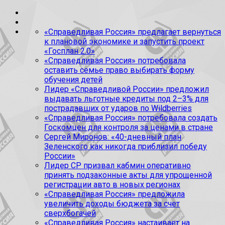
«Справедливая Россия» предлагает вернуться
к плановой экономике и запустить проект
«Госплан 2.0»
«Справедливая Россия» потребовала
оставить семье право выбирать форму
обучения детей
Лидер «Справедливой России» предложил
выдавать льготные кредиты под 2–3% для
пострадавших от ударов по Wildberries
«Справедливая Россия» потребовала создать
Госкомцен для контроля за ценами в стране
Сергей Миронов: «40-дневный план
Зеленского как никогда приблизил победу
России»
Лидер СР призвал кабмин оперативно
принять подзаконные акты для упрощенной
регистрации авто в новых регионах
«Справедливая Россия» предложила
увеличить доходы бюджета за счет
сверхбогачей
«Справедливая Россия» настаивает на