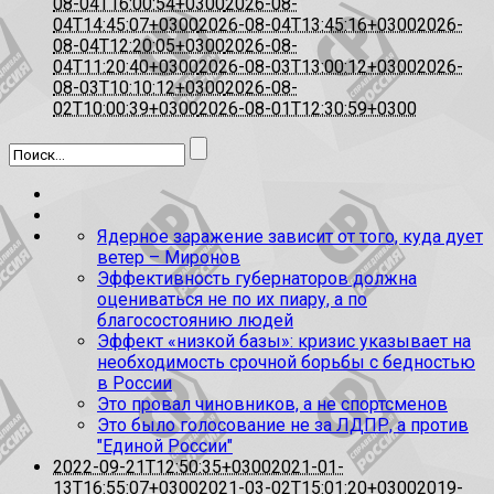
08-04T16:00:54+0300
2026-08-
04T14:45:07+0300
2026-08-04T13:45:16+0300
2026-
08-04T12:20:05+0300
2026-08-
04T11:20:40+0300
2026-08-03T13:00:12+0300
2026-
08-03T10:10:12+0300
2026-08-
02T10:00:39+0300
2026-08-01T12:30:59+0300
Ядерное заражение зависит от того, куда дует
ветер – Миронов
Эффективность губернаторов должна
оцениваться не по их пиару, а по
благосостоянию людей
Эффект «низкой базы»: кризис указывает на
необходимость срочной борьбы с бедностью
в России
Это провал чиновников, а не спортсменов
Это было голосование не за ЛДПР, а против
"Единой России"
2022-09-21T12:50:35+0300
2021-01-
13T16:55:07+0300
2021-03-02T15:01:20+0300
2019-