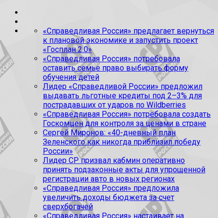
«Справедливая Россия» предлагает вернуться
к плановой экономике и запустить проект
«Госплан 2.0»
«Справедливая Россия» потребовала
оставить семье право выбирать форму
обучения детей
Лидер «Справедливой России» предложил
выдавать льготные кредиты под 2–3% для
пострадавших от ударов по Wildberries
«Справедливая Россия» потребовала создать
Госкомцен для контроля за ценами в стране
Сергей Миронов: «40-дневный план
Зеленского как никогда приблизил победу
России»
Лидер СР призвал кабмин оперативно
принять подзаконные акты для упрощенной
регистрации авто в новых регионах
«Справедливая Россия» предложила
увеличить доходы бюджета за счет
сверхбогачей
«Справедливая Россия» настаивает на