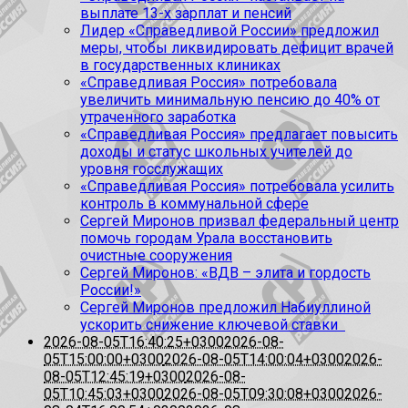
выплате 13-х зарплат и пенсий
Лидер «Справедливой России» предложил
меры, чтобы ликвидировать дефицит врачей
в государственных клиниках
«Справедливая Россия» потребовала
увеличить минимальную пенсию до 40% от
утраченного заработка
«Справедливая Россия» предлагает повысить
доходы и статус школьных учителей до
уровня госслужащих
«Справедливая Россия» потребовала усилить
контроль в коммунальной сфере
Сергей Миронов призвал федеральный центр
помочь городам Урала восстановить
очистные сооружения
Сергей Миронов: «ВДВ – элита и гордость
России!»
Сергей Миронов предложил Набиуллиной
ускорить снижение ключевой ставки
2026-08-05T16:40:25+0300
2026-08-
05T15:00:00+0300
2026-08-05T14:00:04+0300
2026-
08-05T12:45:19+0300
2026-08-
05T10:45:03+0300
2026-08-05T09:30:08+0300
2026-