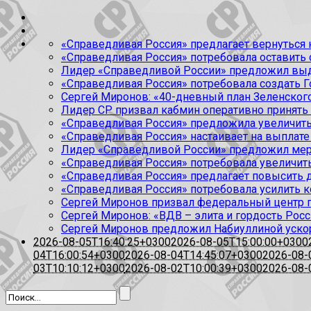
«Справедливая Россия» предлагает вернуться к
«Справедливая Россия» потребовала оставить
Лидер «Справедливой России» предложил выда
«Справедливая Россия» потребовала создать Г
Сергей Миронов: «40-дневный план Зеленского
Лидер СР призвал кабмин оперативно принять
«Справедливая Россия» предложила увеличить
«Справедливая Россия» настаивает на выплате 
Лидер «Справедливой России» предложил меры
«Справедливая Россия» потребовала увеличит
«Справедливая Россия» предлагает повысить 
«Справедливая Россия» потребовала усилить 
Сергей Миронов призвал федеральный центр п
Сергей Миронов: «ВДВ – элита и гордость Росс
Сергей Миронов предложил Набиуллиной уско
2026-08-05T16:40:25+0300
2026-08-05T15:00:00+0300
04T16:00:54+0300
2026-08-04T14:45:07+0300
2026-08-
03T10:10:12+0300
2026-08-02T10:00:39+0300
2026-08-