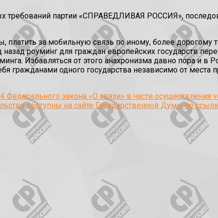
вных требований партии «СПРАВЕДЛИВАЯ РОССИЯ», послед
платить за мобильную связь по иному, более дорогому тар
д назад роуминг для граждан европейских государств пере
уминга. Избавляться от этого анахронизма давно пора и в
ебя гражданами одного государства независимо от места 
4 Федерального закона «О связи» в части осуществления у
ьства доступны на сайте Государственной Думы по ссылк