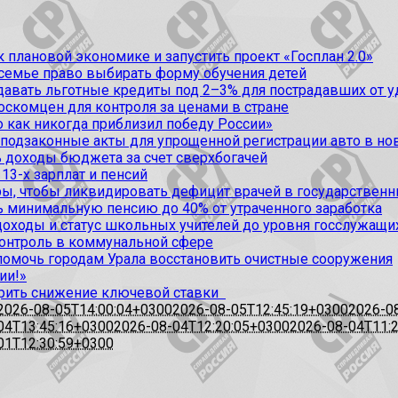
 плановой экономике и запустить проект «Госплан 2.0»
 семье право выбирать форму обучения детей
вать льготные кредиты под 2–3% для пострадавших от уда
оскомцен для контроля за ценами в стране
 как никогда приблизил победу России»
 подзаконные акты для упрощенной регистрации авто в но
 доходы бюджета за счет сверхбогачей
13-х зарплат и пенсий
, чтобы ликвидировать дефицит врачей в государственн
ь минимальную пенсию до 40% от утраченного заработка
доходы и статус школьных учителей до уровня госслужащи
контроль в коммунальной сфере
омочь городам Урала восстановить очистные сооружения
ии!»
рить снижение ключевой ставки
2026-08-05T14:00:04+0300
2026-08-05T12:45:19+0300
2026-0
04T13:45:16+0300
2026-08-04T12:20:05+0300
2026-08-04T11:
01T12:30:59+0300