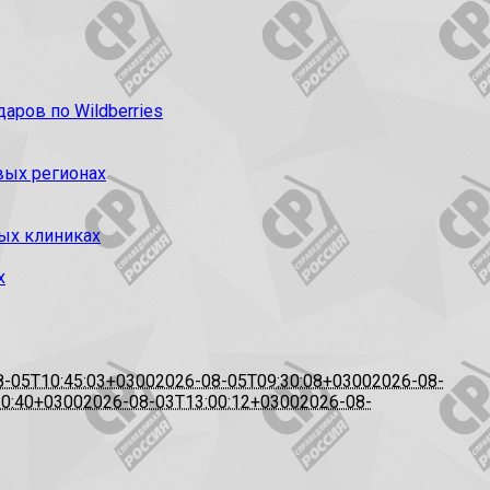
ров по Wildberries
вых регионах
ых клиниках
х
8-05T10:45:03+0300
2026-08-05T09:30:08+0300
2026-08-
20:40+0300
2026-08-03T13:00:12+0300
2026-08-