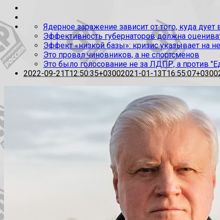
Ядерное заражение зависит от того, куда дует
Эффективность губернаторов должна оценивать
Эффект «низкой базы»: кризис указывает на н
Это провал чиновников, а не спортсменов
Это было голосование не за ЛДПР, а против "Е
2022-09-21T12:50:35+0300
2021-01-13T16:55:07+0300