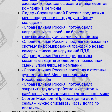
расширить перевод офисов и департаментов
компаний в регионы
Лидер «Справедливой России» предложил
меры поддержки по трудоустройству
молодежи
«Справедливая Россия» потребовала
направить часть прибыли банков с
госучастием на увеличение маткапитала
«Справедливая Россия» предлагает изменить
систему информирования граждан о новых
камерах фиксации нарушений ПДД
«Справедливая Россия» предложила
механизм защиты жильцов от незаконной
смены управляющей компании
«Справедливая Россия» призвала к отставке
руководителей Минпросвещения и
Рособрнадзора
«Справедливая Россия» потребовала
запретить трудоустройство мигрантов в
наиболее чувствительные сектора экономики
Сергей Миронов: «При рождении детей
семьям нужно списывать часть долга по
ипотеке»