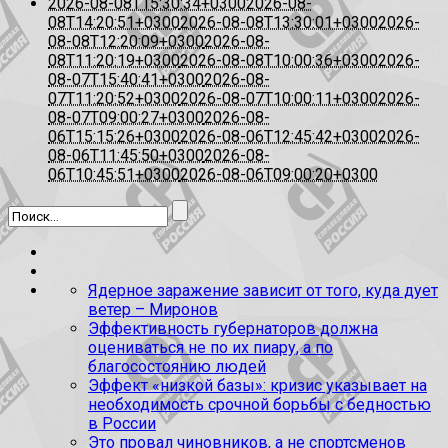
2026-08-08T15:30:34+0300
2026-08-
08T14:20:51+0300
2026-08-08T13:30:01+0300
2026-
08-08T12:20:09+0300
2026-08-
08T11:20:19+0300
2026-08-08T10:00:36+0300
2026-
08-07T15:40:41+0300
2026-08-
07T11:20:52+0300
2026-08-07T10:00:11+0300
2026-
08-07T09:00:27+0300
2026-08-
06T15:15:26+0300
2026-08-06T12:45:42+0300
2026-
08-06T11:45:50+0300
2026-08-
06T10:45:51+0300
2026-08-06T09:00:20+0300
Ядерное заражение зависит от того, куда дует
ветер – Миронов
Эффективность губернаторов должна
оцениваться не по их пиару, а по
благосостоянию людей
Эффект «низкой базы»: кризис указывает на
необходимость срочной борьбы с бедностью
в России
Это провал чиновников, а не спортсменов