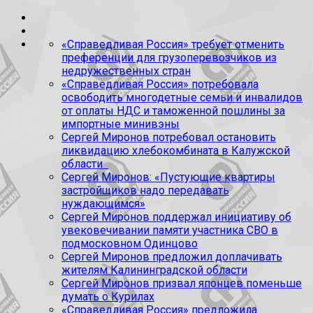
«Справедливая Россия» требует отменить
преференции для грузоперевозчиков из
недружественных стран
«Справедливая Россия» потребовала
освободить многодетные семьи и инвалидов
от оплаты НДС и таможенной пошлины за
импортные минивэны
Сергей Миронов потребовал остановить
ликвидацию хлебокомбината в Калужской
области
Сергей Миронов: «Пустующие квартиры
застройщиков надо передавать
нуждающимся»
Сергей Миронов поддержал инициативу об
увековечивании памяти участника СВО в
подмосковном Одинцово
Сергей Миронов предложил доплачивать
жителям Калининградской области
Сергей Миронов призвал японцев поменьше
думать о Курилах
«Справедливая Россия» предложила