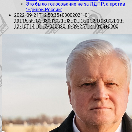
Это было голосование не за ЛДПР, а против
"Единой России"
2022-09-21T12:50:35+0300
2021-01-
13T16:55:07+0300
2021-03-02T15:01:20+0300
2019-
12-10T14:18:17+0300
2018-09-25T14:10:08+0300