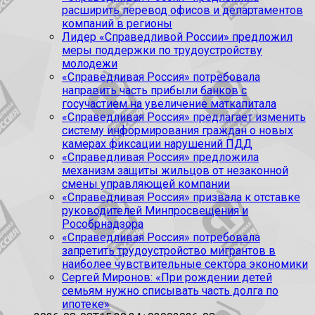
расширить перевод офисов и департаментов
компаний в регионы
Лидер «Справедливой России» предложил
меры поддержки по трудоустройству
молодежи
«Справедливая Россия» потребовала
направить часть прибыли банков с
госучастием на увеличение маткапитала
«Справедливая Россия» предлагает изменить
систему информирования граждан о новых
камерах фиксации нарушений ПДД
«Справедливая Россия» предложила
механизм защиты жильцов от незаконной
смены управляющей компании
«Справедливая Россия» призвала к отставке
руководителей Минпросвещения и
Рособрнадзора
«Справедливая Россия» потребовала
запретить трудоустройство мигрантов в
наиболее чувствительные сектора экономики
Сергей Миронов: «При рождении детей
семьям нужно списывать часть долга по
ипотеке»