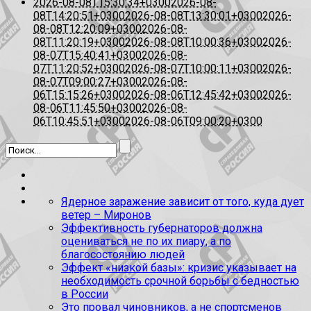
2026-08-08T15:30:34+0300
2026-08-
08T14:20:51+0300
2026-08-08T13:30:01+0300
2026-
08-08T12:20:09+0300
2026-08-
08T11:20:19+0300
2026-08-08T10:00:36+0300
2026-
08-07T15:40:41+0300
2026-08-
07T11:20:52+0300
2026-08-07T10:00:11+0300
2026-
08-07T09:00:27+0300
2026-08-
06T15:15:26+0300
2026-08-06T12:45:42+0300
2026-
08-06T11:45:50+0300
2026-08-
06T10:45:51+0300
2026-08-06T09:00:20+0300
Ядерное заражение зависит от того, куда дует
ветер – Миронов
Эффективность губернаторов должна
оцениваться не по их пиару, а по
благосостоянию людей
Эффект «низкой базы»: кризис указывает на
необходимость срочной борьбы с бедностью
в России
Это провал чиновников, а не спортсменов