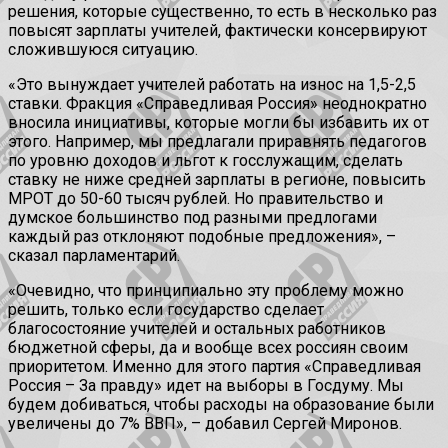
решения, которые существенно, то есть в несколько раз
повысят зарплаты учителей, фактически консервируют
сложившуюся ситуацию.
«Это вынуждает учителей работать на износ на 1,5-2,5
ставки. Фракция «Справедливая Россия» неоднократно
вносила инициативы, которые могли бы избавить их от
этого. Например, мы предлагали приравнять педагогов
по уровню доходов и льгот к госслужащим, сделать
ставку не ниже средней зарплаты в регионе, повысить
МРОТ до 50-60 тысяч рублей. Но правительство и
думское большинство под разными предлогами
каждый раз отклоняют подобные предложения», –
сказал парламентарий.
«Очевидно, что принципиально эту проблему можно
решить, только если государство сделает
благосостояние учителей и остальных работников
бюджетной сферы, да и вообще всех россиян своим
приоритетом. Именно для этого партия «Справедливая
Россия – За правду» идет на выборы в Госдуму. Мы
будем добиваться, чтобы расходы на образование были
увеличены до 7% ВВП», – добавил Сергей Миронов.