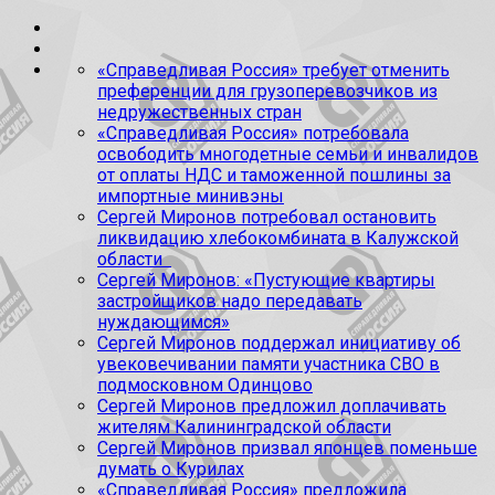
«Справедливая Россия» требует отменить
преференции для грузоперевозчиков из
недружественных стран
«Справедливая Россия» потребовала
освободить многодетные семьи и инвалидов
от оплаты НДС и таможенной пошлины за
импортные минивэны
Сергей Миронов потребовал остановить
ликвидацию хлебокомбината в Калужской
области
Сергей Миронов: «Пустующие квартиры
застройщиков надо передавать
нуждающимся»
Сергей Миронов поддержал инициативу об
увековечивании памяти участника СВО в
подмосковном Одинцово
Сергей Миронов предложил доплачивать
жителям Калининградской области
Сергей Миронов призвал японцев поменьше
думать о Курилах
«Справедливая Россия» предложила