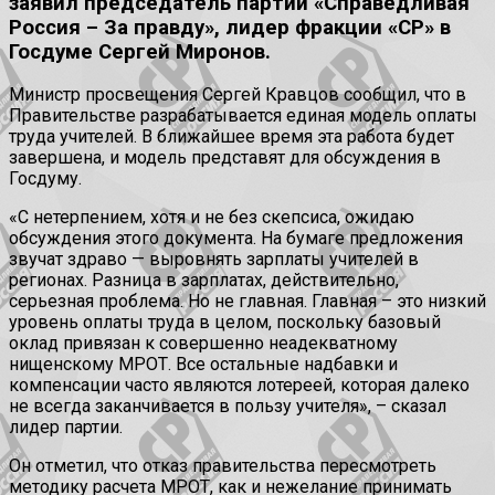
заявил председатель партии «Справедливая
Россия – За правду», лидер фракции «СР» в
Госдуме Сергей Миронов.
Министр просвещения Сергей Кравцов сообщил, что в
Правительстве разрабатывается единая модель оплаты
труда учителей. В ближайшее время эта работа будет
завершена, и модель представят для обсуждения в
Госдуму.
«С нетерпением, хотя и не без скепсиса, ожидаю
обсуждения этого документа. На бумаге предложения
звучат здраво — выровнять зарплаты учителей в
регионах. Разница в зарплатах, действительно,
серьезная проблема. Но не главная. Главная – это низкий
уровень оплаты труда в целом, поскольку базовый
оклад привязан к совершенно неадекватному
нищенскому МРОТ. Все остальные надбавки и
компенсации часто являются лотереей, которая далеко
не всегда заканчивается в пользу учителя», – сказал
лидер партии.
Он отметил, что отказ правительства пересмотреть
методику расчета МРОТ, как и нежелание принимать