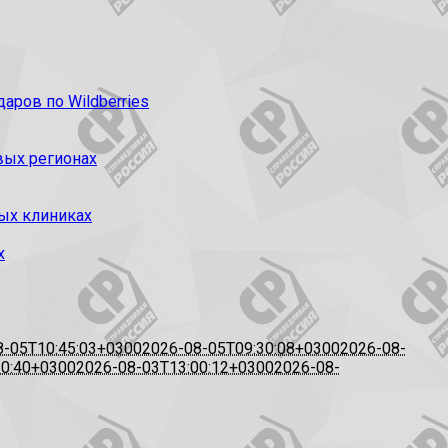
ров по Wildberries
вых регионах
ых клиниках
х
8-05T10:45:03+0300
2026-08-05T09:30:08+0300
2026-08-
20:40+0300
2026-08-03T13:00:12+0300
2026-08-