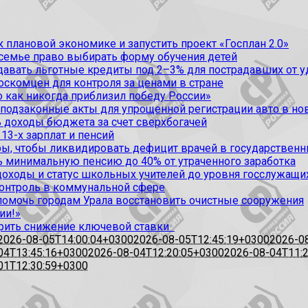
 плановой экономике и запустить проект «Госплан 2.0»
 семье право выбирать форму обучения детей
вать льготные кредиты под 2–3% для пострадавших от уда
оскомцен для контроля за ценами в стране
 как никогда приблизил победу России»
 подзаконные акты для упрощенной регистрации авто в но
 доходы бюджета за счет сверхбогачей
13-х зарплат и пенсий
, чтобы ликвидировать дефицит врачей в государственн
ь минимальную пенсию до 40% от утраченного заработка
доходы и статус школьных учителей до уровня госслужащи
контроль в коммунальной сфере
омочь городам Урала восстановить очистные сооружения
ии!»
рить снижение ключевой ставки
2026-08-05T14:00:04+0300
2026-08-05T12:45:19+0300
2026-0
04T13:45:16+0300
2026-08-04T12:20:05+0300
2026-08-04T11:
01T12:30:59+0300