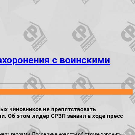
ахоронения с воинскими
ных чиновников не препятствовать
и. Об этом лидер СРЗП заявил в ходе пресс-
нер» героями. Последние новости об отказе хоронить