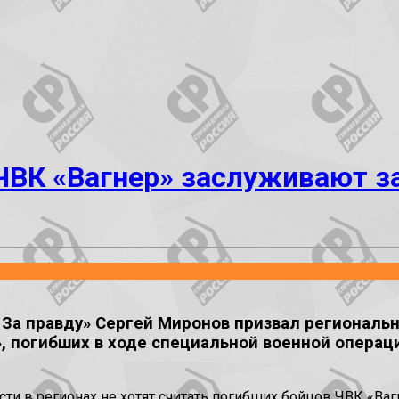
ЧВК «Вагнер» заслуживают з
За правду» Сергей Миронов призвал региональ
, погибших в ходе специальной военной операци
ти в регионах не хотят считать погибших бойцов ЧВК «Ваг