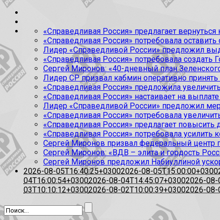
«Справедливая Россия» предлагает вернуться к
«Справедливая Россия» потребовала оставить
Лидер «Справедливой России» предложил выда
«Справедливая Россия» потребовала создать Г
Сергей Миронов: «40-дневный план Зеленского
Лидер СР призвал кабмин оперативно принять
«Справедливая Россия» предложила увеличить
«Справедливая Россия» настаивает на выплате 
Лидер «Справедливой России» предложил меры
«Справедливая Россия» потребовала увеличит
«Справедливая Россия» предлагает повысить 
«Справедливая Россия» потребовала усилить 
Сергей Миронов призвал федеральный центр п
Сергей Миронов: «ВДВ – элита и гордость Росс
Сергей Миронов предложил Набиуллиной уско
2026-08-05T16:40:25+0300
2026-08-05T15:00:00+0300
04T16:00:54+0300
2026-08-04T14:45:07+0300
2026-08-
03T10:10:12+0300
2026-08-02T10:00:39+0300
2026-08-