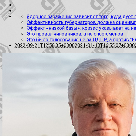
Ядерное заражение зависит от того, куда дует
Эффективность губернаторов должна оценивать
Эффект «низкой базы»: кризис указывает на н
Это провал чиновников, а не спортсменов
Это было голосование не за ЛДПР, а против "Е
2022-09-21T12:50:35+0300
2021-01-13T16:55:07+0300