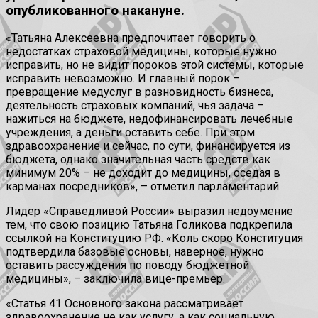
опубликованного накануне.
«Татьяна Алексеевна предпочитает говорить о
недостатках страховой медицины, которые нужно
исправить, но не видит пороков этой системы, которые
исправить невозможно. И главный порок –
превращение медуслуг в разновидность бизнеса,
деятельность страховых компаний, чья задача –
нажиться на бюджете, недофинансировать лечебные
учреждения, а деньги оставить себе. При этом
здравоохранение и сейчас, по сути, финансируется из
бюджета, однако значительная часть средств как
минимум 20% – не доходит до медицины, оседая в
карманах посредников», – отметил парламентарий.
Лидер «Справедливой России» выразил недоумение
тем, что свою позицию Татьяна Голикова подкрепила
ссылкой на Конституцию РФ. «Коль скоро Конституция
подтвердила базовые основы, наверное, нужно
оставить рассуждения по поводу бюджетной
медицины», – заключила вице-премьер.
«Статья 41 Основного закона рассматривает
здравоохранение не как услугу, а как социальную