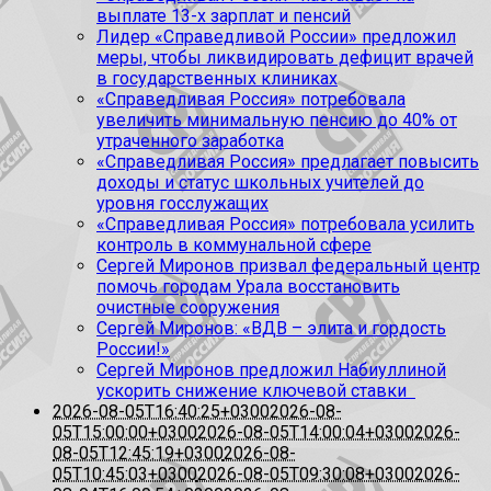
выплате 13-х зарплат и пенсий
Лидер «Справедливой России» предложил
меры, чтобы ликвидировать дефицит врачей
в государственных клиниках
«Справедливая Россия» потребовала
увеличить минимальную пенсию до 40% от
утраченного заработка
«Справедливая Россия» предлагает повысить
доходы и статус школьных учителей до
уровня госслужащих
«Справедливая Россия» потребовала усилить
контроль в коммунальной сфере
Сергей Миронов призвал федеральный центр
помочь городам Урала восстановить
очистные сооружения
Сергей Миронов: «ВДВ – элита и гордость
России!»
Сергей Миронов предложил Набиуллиной
ускорить снижение ключевой ставки
2026-08-05T16:40:25+0300
2026-08-
05T15:00:00+0300
2026-08-05T14:00:04+0300
2026-
08-05T12:45:19+0300
2026-08-
05T10:45:03+0300
2026-08-05T09:30:08+0300
2026-