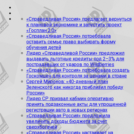
«Справедливая Россия» предлагает вернуться
к плановой экономике и запустить проект
«Госплан 2.0»
«Справедливая Россия» потребовала
оставить семье право выбирать форму
обучения детей
Лидер «Справедливой России» предложил
выдавать льготные кредиты под 2–3% для
пострадавших от ударов по Wildberries
«Справедливая Россия» потребовала создать
Госкомцен для контроля за ценами в стране
Сергей Миронов: «40-дневный план
Зеленского как никогда приблизил победу
России»
Лидер СР призвал кабмин оперативно
принять подзаконные акты для упрощенной
регистрации авто в новых регионах
«Справедливая Россия» предложила
увеличить доходы бюджета за счет
сверхбогачей
«Справедливая Россия» настаивает на