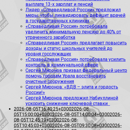
выплате 13-х зарплат и пенсий
Лидер «Справедливой России» предложил
меры, чтобы ликвидировать дефицит врачей
в государственных клиниках
«Справедливая Россия» потребовала
увеличить минимальную пенсию до 40% от
утраченного заработка
«Справедливая Россия» предлагает повысить
доходы и статус школьных учителей до
уровня госслужащих
«Справедливая Россия» потребовала усилить
контроль в коммунальной сфере
Сергей Миронов призвал федеральный центр
помочь городам Урала восстановить
очистные сооружения
Сергей Миронов: «ВДВ – элита и гордость
России!»
Сергей Миронов предложил Набиуллиной
ускорить снижение ключевой ставки
2026-08-05T16:40:25+0300
2026-08-
05T15:00:00+0300
2026-08-05T14:00:04+0300
2026-
08-05T12:45:19+0300
2026-08-
05T10:45:03+0300
2026-08-05T09:30:08+0300
2026-