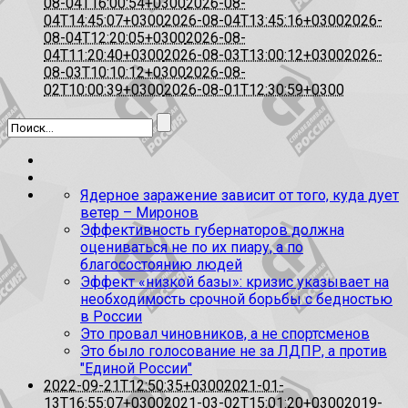
08-04T16:00:54+0300
2026-08-
04T14:45:07+0300
2026-08-04T13:45:16+0300
2026-
08-04T12:20:05+0300
2026-08-
04T11:20:40+0300
2026-08-03T13:00:12+0300
2026-
08-03T10:10:12+0300
2026-08-
02T10:00:39+0300
2026-08-01T12:30:59+0300
Ядерное заражение зависит от того, куда дует
ветер – Миронов
Эффективность губернаторов должна
оцениваться не по их пиару, а по
благосостоянию людей
Эффект «низкой базы»: кризис указывает на
необходимость срочной борьбы с бедностью
в России
Это провал чиновников, а не спортсменов
Это было голосование не за ЛДПР, а против
"Единой России"
2022-09-21T12:50:35+0300
2021-01-
13T16:55:07+0300
2021-03-02T15:01:20+0300
2019-