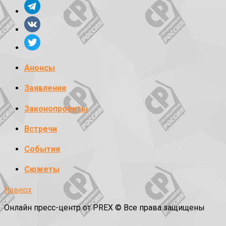
Анонсы
Заявления
Законопроекты
Встречи
События
Сюжеты
Наверх
Онлайн пресс-центр от PREX © Все права защищены