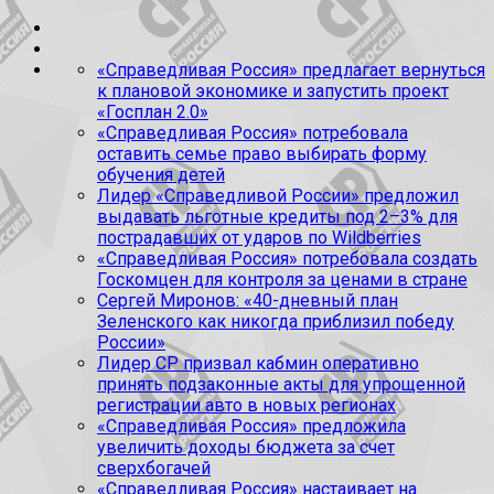
«Справедливая Россия» предлагает вернуться
к плановой экономике и запустить проект
«Госплан 2.0»
«Справедливая Россия» потребовала
оставить семье право выбирать форму
обучения детей
Лидер «Справедливой России» предложил
выдавать льготные кредиты под 2–3% для
пострадавших от ударов по Wildberries
«Справедливая Россия» потребовала создать
Госкомцен для контроля за ценами в стране
Сергей Миронов: «40-дневный план
Зеленского как никогда приблизил победу
России»
Лидер СР призвал кабмин оперативно
принять подзаконные акты для упрощенной
регистрации авто в новых регионах
«Справедливая Россия» предложила
увеличить доходы бюджета за счет
сверхбогачей
«Справедливая Россия» настаивает на