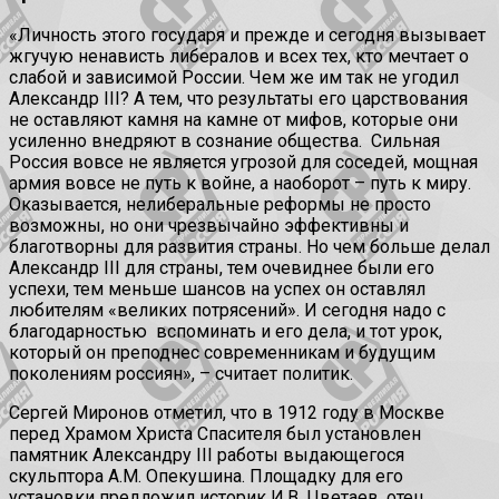
«Личность этого государя и прежде и сегодня вызывает
жгучую ненависть либералов и всех тех, кто мечтает о
слабой и зависимой России. Чем же им так не угодил
Александр III? А тем, что результаты его царствования
не оставляют камня на камне от мифов, которые они
усиленно внедряют в сознание общества. Сильная
Россия вовсе не является угрозой для соседей, мощная
армия вовсе не путь к войне, а наоборот – путь к миру.
Оказывается, нелиберальные реформы не просто
возможны, но они чрезвычайно эффективны и
благотворны для развития страны. Но чем больше делал
Александр III для страны, тем очевиднее были его
успехи, тем меньше шансов на успех он оставлял
любителям «великих потрясений». И сегодня надо с
благодарностью вспоминать и его дела, и тот урок,
который он преподнес современникам и будущим
поколениям россиян», – считает политик.
Сергей Миронов отметил, что в 1912 году в Москве
перед Храмом Христа Спасителя был установлен
памятник Александру III работы выдающегося
скульптора А.М. Опекушина. Площадку для его
установки предложил историк И.В. Цветаев, отец