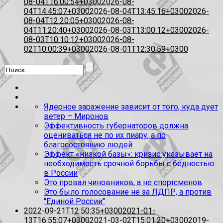
08-04T16:00:54+0300
2026-08-
04T14:45:07+0300
2026-08-04T13:45:16+0300
2026-
08-04T12:20:05+0300
2026-08-
04T11:20:40+0300
2026-08-03T13:00:12+0300
2026-
08-03T10:10:12+0300
2026-08-
02T10:00:39+0300
2026-08-01T12:30:59+0300
Ядерное заражение зависит от того, куда дует
ветер – Миронов
Эффективность губернаторов должна
оцениваться не по их пиару, а по
благосостоянию людей
Эффект «низкой базы»: кризис указывает на
необходимость срочной борьбы с бедностью
в России
Это провал чиновников, а не спортсменов
Это было голосование не за ЛДПР, а против
"Единой России"
2022-09-21T12:50:35+0300
2021-01-
13T16:55:07+0300
2021-03-02T15:01:20+0300
2019-