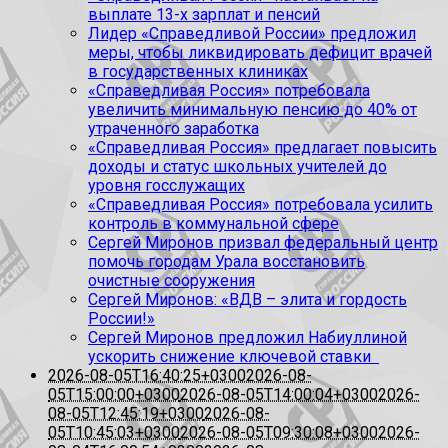
выплате 13-х зарплат и пенсий
Лидер «Справедливой России» предложил
меры, чтобы ликвидировать дефицит врачей
в государственных клиниках
«Справедливая Россия» потребовала
увеличить минимальную пенсию до 40% от
утраченного заработка
«Справедливая Россия» предлагает повысить
доходы и статус школьных учителей до
уровня госслужащих
«Справедливая Россия» потребовала усилить
контроль в коммунальной сфере
Сергей Миронов призвал федеральный центр
помочь городам Урала восстановить
очистные сооружения
Сергей Миронов: «ВДВ – элита и гордость
России!»
Сергей Миронов предложил Набиуллиной
ускорить снижение ключевой ставки
2026-08-05T16:40:25+0300
2026-08-
05T15:00:00+0300
2026-08-05T14:00:04+0300
2026-
08-05T12:45:19+0300
2026-08-
05T10:45:03+0300
2026-08-05T09:30:08+0300
2026-