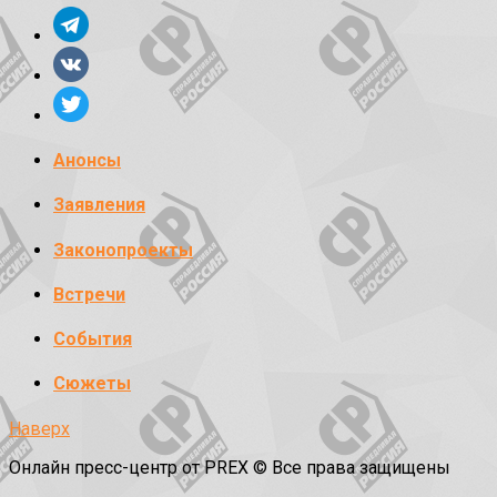
Анонсы
Заявления
Законопроекты
Встречи
События
Сюжеты
Наверх
Онлайн пресс-центр от PREX © Все права защищены