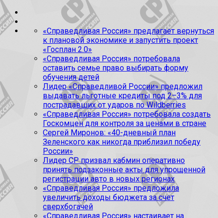
«Справедливая Россия» предлагает вернуться
к плановой экономике и запустить проект
«Госплан 2.0»
«Справедливая Россия» потребовала
оставить семье право выбирать форму
обучения детей
Лидер «Справедливой России» предложил
выдавать льготные кредиты под 2–3% для
пострадавших от ударов по Wildberries
«Справедливая Россия» потребовала создать
Госкомцен для контроля за ценами в стране
Сергей Миронов: «40-дневный план
Зеленского как никогда приблизил победу
России»
Лидер СР призвал кабмин оперативно
принять подзаконные акты для упрощенной
регистрации авто в новых регионах
«Справедливая Россия» предложила
увеличить доходы бюджета за счет
сверхбогачей
«Справедливая Россия» настаивает на