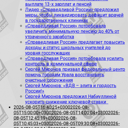
выплате 13-х зарплат и пенсий
Лидер «Справедливой России» предложил
меры, чтобы ликвидировать дефицит врачей
в государственных клиниках
«Справедливая Россия» потребовала
увеличить минимальную пенсию до 40% от
утраченного заработка
«Справедливая Россия» предлагает повысить
доходы и статус школьных учителей до
уровня госслужащих
«Справедливая Россия» потребовала усилить
контроль в коммунальной сфере
Сергей Миронов призвал федеральный центр
помочь городам Урала восстановить
очистные сооружения
Сергей Миронов: «ВДВ – элита и гордость
России!»
Сергей Миронов предложил Набиуллиной
ускорить снижение ключевой ставки
2026-08-05T16:40:25+0300
2026-08-
05T15:00:00+0300
2026-08-05T14:00:04+0300
2026-
08-05T12:45:19+0300
2026-08-
05T10:45:03+0300
2026-08-05T09:30:08+0300
2026-