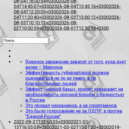
08-04T16:00:54+0300
2026-08-
04T14:45:07+0300
2026-08-04T13:45:16+0300
2026-
08-04T12:20:05+0300
2026-08-
04T11:20:40+0300
2026-08-03T13:00:12+0300
2026-
08-03T10:10:12+0300
2026-08-
02T10:00:39+0300
2026-08-01T12:30:59+0300
Ядерное заражение зависит от того, куда дует
ветер – Миронов
Эффективность губернаторов должна
оцениваться не по их пиару, а по
благосостоянию людей
Эффект «низкой базы»: кризис указывает на
необходимость срочной борьбы с бедностью
в России
Это провал чиновников, а не спортсменов
Это было голосование не за ЛДПР, а против
"Единой России"
2022-09-21T12:50:35+0300
2021-01-
13T16:55:07+0300
2021-03-02T15:01:20+0300
2019-