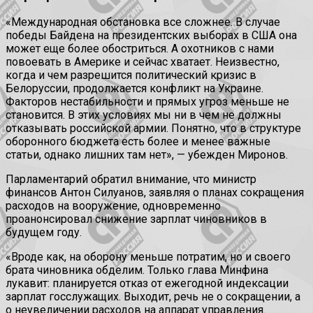
«Международная обстановка все сложнее. В случае
победы Байдена на президентских выборах в США она
может еще более обостриться. А охотников с нами
повоевать в Америке и сейчас хватает. Неизвестно,
когда и чем разрешится политический кризис в
Белоруссии, продолжается конфликт на Украине.
Факторов нестабильности и прямых угроз меньше не
становится. В этих условиях мы ни в чем не должны
отказывать российской армии. Понятно, что в структуре
оборонного бюджета есть более и менее важные
статьи, однако лишних там нет», — убежден Миронов.
Парламентарий обратил внимание, что министр
финансов Антон Силуанов, заявляя о планах сокращения
расходов на вооружение, одновременно
проанонсировал снижение зарплат чиновников в
будущем году.
«Вроде как, на оборону меньше потратим, но и своего
брата чиновника обделим. Только глава Минфина
лукавит: планируется отказ от ежегодной индексации
зарплат госслужащих. Выходит, речь не о сокращении, а
о неувеличении расходов на аппарат управления.