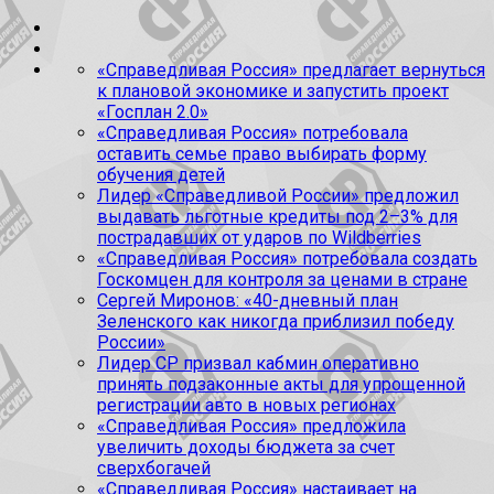
«Справедливая Россия» предлагает вернуться
к плановой экономике и запустить проект
«Госплан 2.0»
«Справедливая Россия» потребовала
оставить семье право выбирать форму
обучения детей
Лидер «Справедливой России» предложил
выдавать льготные кредиты под 2–3% для
пострадавших от ударов по Wildberries
«Справедливая Россия» потребовала создать
Госкомцен для контроля за ценами в стране
Сергей Миронов: «40-дневный план
Зеленского как никогда приблизил победу
России»
Лидер СР призвал кабмин оперативно
принять подзаконные акты для упрощенной
регистрации авто в новых регионах
«Справедливая Россия» предложила
увеличить доходы бюджета за счет
сверхбогачей
«Справедливая Россия» настаивает на