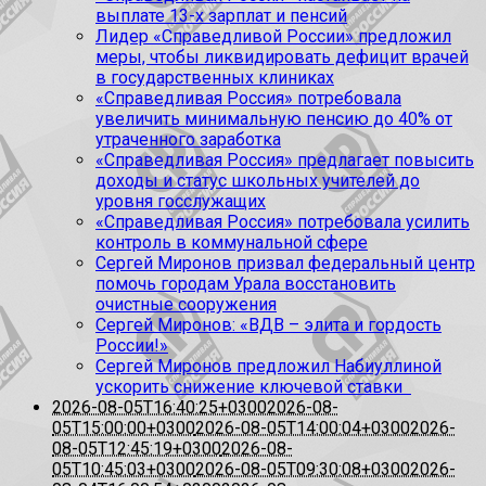
выплате 13-х зарплат и пенсий
Лидер «Справедливой России» предложил
меры, чтобы ликвидировать дефицит врачей
в государственных клиниках
«Справедливая Россия» потребовала
увеличить минимальную пенсию до 40% от
утраченного заработка
«Справедливая Россия» предлагает повысить
доходы и статус школьных учителей до
уровня госслужащих
«Справедливая Россия» потребовала усилить
контроль в коммунальной сфере
Сергей Миронов призвал федеральный центр
помочь городам Урала восстановить
очистные сооружения
Сергей Миронов: «ВДВ – элита и гордость
России!»
Сергей Миронов предложил Набиуллиной
ускорить снижение ключевой ставки
2026-08-05T16:40:25+0300
2026-08-
05T15:00:00+0300
2026-08-05T14:00:04+0300
2026-
08-05T12:45:19+0300
2026-08-
05T10:45:03+0300
2026-08-05T09:30:08+0300
2026-