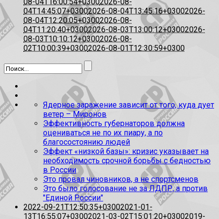
08-04T16:00:54+0300
2026-08-
04T14:45:07+0300
2026-08-04T13:45:16+0300
2026-
08-04T12:20:05+0300
2026-08-
04T11:20:40+0300
2026-08-03T13:00:12+0300
2026-
08-03T10:10:12+0300
2026-08-
02T10:00:39+0300
2026-08-01T12:30:59+0300
Ядерное заражение зависит от того, куда дует
ветер – Миронов
Эффективность губернаторов должна
оцениваться не по их пиару, а по
благосостоянию людей
Эффект «низкой базы»: кризис указывает на
необходимость срочной борьбы с бедностью
в России
Это провал чиновников, а не спортсменов
Это было голосование не за ЛДПР, а против
"Единой России"
2022-09-21T12:50:35+0300
2021-01-
13T16:55:07+0300
2021-03-02T15:01:20+0300
2019-