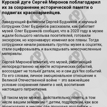
Курской дуге Сергей Миронов поблагодарил
их за сохранение исторической памяти о
подвигах красноармейцев.
Заведующий филиалом Сергей Будников и научный
сотрудник Олег Будников рассказали, как работает
музей. Олег Будников сообщил, что в 2020 году в музее
ждали большого наплыва посетителей, готовили
экскурсии, но коронавирус изменил все планы. Тогда
сотрудники начали развивать группы музея в соцсетях,
стали оцифровывать и выкладывать многочисленные
материалы.
Сергей Миронов отметил, что музей, работающий
непосредственно на месте исторических событий,
воссоздает не только детали, но и сам дух тех событий.
По его словам, личное эмоциональное отношение к
Великой Отечественной войне – это важнейшее
условие сохранения памяти о ней, воспитания
настоящего патриотизма.
«В таком музе можно, действительно, понять, в том
числе вашим землякам – детям, подросткам, как все
происходило в местах, где проходил этот рубеж –