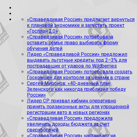
«Справедливая Россия» предлагает вернуться
к плановой экономике и запустить проект
«Госплан 2.0»
«Справедливая Россия» потребовала
оставить семье право выбирать форму
обучения детей
Лидер «Справедливой России» предложил
выдавать льготные кредиты под 2–3% для
пострадавших от ударов по Wildberries
«Справедливая Россия» потребовала создать
Госкомцен для контроля за ценами в стране
Сергей Миронов: «40-дневный план
Зеленского как никогда приблизил победу
России»
Лидер СР призвал кабмин оперативно
принять подзаконные акты для упрощенной
регистрации авто в новых регионах
«Справедливая Россия» предложила
увеличить доходы бюджета за счет
сверхбогачей
«Справедливая Россия» настаивает на